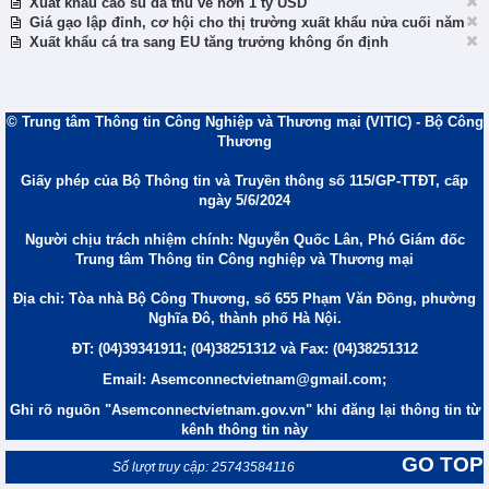
Xuất khẩu cao su đã thu về hơn 1 tỷ USD
Giá gạo lập đỉnh, cơ hội cho thị trường xuất khẩu nửa cuối năm
Xuất khẩu cá tra sang EU tăng trưởng không ổn định
© Trung tâm Thông tin Công Nghiệp và Thương mại (VITIC) - Bộ Công
Thương
Giấy phép của Bộ Thông tin và Truyền thông số 115/GP-TTĐT, cấp
ngày 5/6/2024
Người chịu trách nhiệm chính: Nguyễn Quốc Lân, Phó Giám đốc
Trung tâm Thông tin Công nghiệp và Thương mại
Địa chỉ: Tòa nhà Bộ Công Thương, số 655 Phạm Văn Đồng, phường
Nghĩa Đô, thành phố Hà Nội.
ĐT: (04)39341911; (04)38251312 và Fax: (04)38251312
Email: Asemconnectvietnam@gmail.com;
Ghi rõ nguồn "Asemconnectvietnam.gov.vn" khi đăng lại thông tin từ
kênh thông tin này
GO TOP
Số lượt truy cập: 25743584116