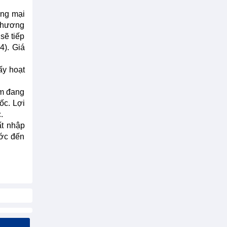
ơng mại
 thương
sẽ tiếp
4). Giá
ấy hoạt
am đang
ốc. Lợi
.
ất nhập
ước đến