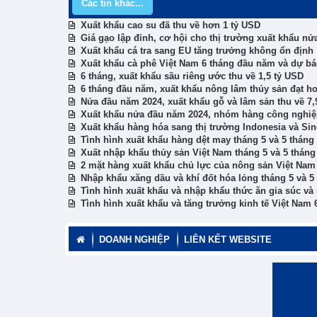
Các tin khác...
Xuất khẩu cao su đã thu về hơn 1 tỷ USD
Giá gạo lập đỉnh, cơ hội cho thị trường xuất khẩu n
Xuất khẩu cá tra sang EU tăng trưởng không ổn định
Xuất khẩu cà phê Việt Nam 6 tháng đầu năm và dự bá
6 tháng, xuất khẩu sầu riêng ước thu về 1,5 tỷ USD
6 tháng đầu năm, xuất khẩu nông lâm thủy sản đạt h
Nửa đầu năm 2024, xuất khẩu gỗ và lâm sản thu về 7,
Xuất khẩu nửa đầu năm 2024, nhóm hàng công nghiệ
Xuất khẩu hàng hóa sang thị trường Indonesia và Si
Tình hình xuất khẩu hàng dệt may tháng 5 và 5 thán
Xuất nhập khẩu thủy sản Việt Nam tháng 5 và 5 thán
2 mặt hàng xuất khẩu chủ lực của nông sản Việt Nam
Nhập khẩu xăng dầu và khí đốt hóa lỏng tháng 5 và 
Tình hình xuất khẩu và nhập khẩu thức ăn gia súc và
Tình hình xuất khẩu và tăng trưởng kinh tế Việt Nam
DOANH NGHIỆP
LIÊN KẾT WEBSITE