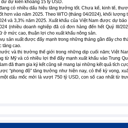
 dư dự kiến khoảng 15 tỷ USD.
ang có nhiều dấu hiệu tăng trưởng tốt. Chưa kể, kinh tế, thư
 tốt hơn vào năm 2025. Theo WTO (tháng 04/2024), khối lượng
2024 và 3,3% năm 2025. Xuất khẩu của Việt Nam được dự báo 
2024 (nhiều doanh nghiệp đã có đơn hàng đến hết Quý III/202
iữ ở mức cao, thuận lợi cho xuất khẩu nông sản.
 vụ sản xuất được đẩy mạnh trong những tháng gần đây cho th
c tăng cao.
 nước và thị trường thế giới trong những dịp cuối năm; Việt N
g từ Mỹ và có nhiều lợi thế đẩy mạnh xuất khẩu vào Trung Qu
Nam đã tham gia ký kết cũng sẽ mang lại những kết quả tích cực
ợc “phong độ” tăng trưởng như hiện nay, có thể kỳ vọng, xu
 một dấu mốc mới là vượt 750 tỷ USD, con số cao nhất từ tr