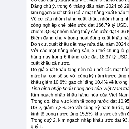
Đáng chú ý, trong 6 tháng đầu năm 2024 có 29
kim ngạch xuất khẩu (có 7 mặt hàng xuất khẩu t
Về cơ cấu nhóm hàng xuất khẩu, nhóm hàng nhiê
công nghiệp chế biến ước đạt 166,79 tỷ USD,
chiếm 8,8%; nhóm hàng thủy sản ước đạt 4,36
Điểm đáng chú ý trong hoạt động xuất khẩu hà
Đơn cử, xuất khẩu dệt may nửa đầu năm 2024 đã
Với các mặt hàng nông sản, xu thế chung là 
hàng này trong 6 tháng ước đạt 18,37 tỷ USD
xuất khẩu cả nước.
Do giá xuất khẩu tăng nên hầu hết các mặt hà
mức hai con số so với cùng kỳ năm trước tăng n
khẩu giảm 10,6%; gạo chỉ tăng 10,4% về lượng 
Tình hình nhập khẩu hàng hóa của Việt Nam th
Kim ngạch nhập khẩu hàng hóa của Việt Nam t
Trong đó, khu vực kinh tế trong nước đạt 10,9
USD, giảm 7,2%. So với cùng kỳ năm trước, k
kinh tế trong nước tăng 15,5%; khu vực có vốn 
Trong quý 2, kim ngạch nhập khẩu ước đạt 93,
quý 1.