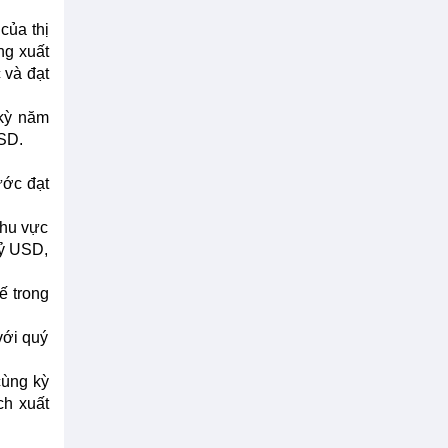
của thị
ng xuất
 và đạt
 kỳ năm
USD.
ước đạt
khu vực
tỷ USD,
ế trong
với quý
cùng kỳ
ch xuất