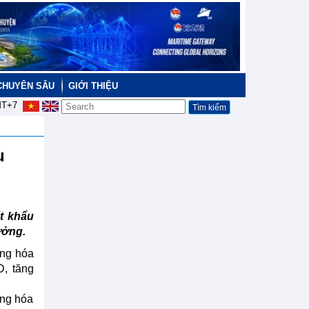
CHUYÊN SÂU
GIỚI THIỆU
T+7
u
t khẩu
ưởng.
àng hóa
, tăng
àng hóa