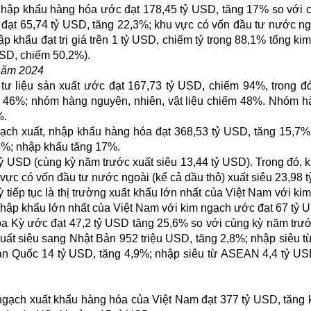
nhập khẩu hàng hóa ước đạt 178,45 tỷ USD, tăng 17% so với 
 đạt 65,74 tỷ USD, tăng 22,3%; khu vực có vốn đầu tư nước ng
 khẩu đạt trị giá trên 1 tỷ USD, chiếm tỷ trọng 88,1% tổng ki
USD, chiếm 50,2%).
năm 2024
 liệu sản xuất ước đạt 167,73 tỷ USD, chiếm 94%, trong đ
chiếm 46%; nhóm hàng nguyên, nhiên, vật liệu chiếm 48%. Nhóm ha
%.
ạch xuất, nhập khẩu hàng hóa đạt 368,53 tỷ USD, tăng 15,7%
,5%; nhập khẩu tăng 17%.
ỷ USD (cùng kỳ năm trước xuất siêu 13,44 tỷ USD). Trong đó, 
 vực có vốn đầu tư nước ngoài (kể cả dầu thô) xuất siêu 23,98 
 tiếp tục là thị trường xuất khẩu lớn nhất của Việt Nam với ki
nhập khẩu lớn nhất của Việt Nam với kim ngạch ước đạt 67 tỷ 
a Kỳ ước đạt 47,2 tỷ USD tăng 25,6% so với cùng kỳ năm trướ
uất siêu sang Nhật Bản 952 triệu USD, tăng 2,8%; nhập siêu t
àn Quốc 14 tỷ USD, tăng 4,9%; nhập siêu từ ASEAN 4,4 tỷ US
gạch xuất khẩu hàng hóa của Việt Nam đạt 377 tỷ USD, tăng