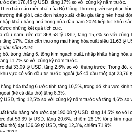
ước đạt 178,45 tỷ USD, tăng 17% so với cùng kỳ năm trước.
Theo báo cáo mới nhất của Bộ Công Thương, với sự phục hồi 
trường thế giới, các đơn hàng xuất khẩu gia tăng nên hoạt độ
nhập khẩu hàng hoá trong nửa đầu năm 2024 tiếp tục khởi sắc
được những kết quả tích cực.
a đầu năm ước đạt 368,53 tỷ USD, tăng 15,7% so với cùng
ẩu tăng 17%. Cán cân thương mại hàng hóa xuất siêu 11,63 tỷ 
ng đầu năm 2024
bố, trong tháng 6, tổng kim ngạch xuất, nhập khẩu hàng hóa 
tăng 11,7% so với cùng kỳ năm trước.
 đạt 33,09 tỷ USD, tăng 2,6% so với tháng trước. Trong đó, 
 khu vực có vốn đầu tư nước ngoài (kể cả dầu thô) đạt 23,76 
hàng hóa tháng 6 ước tính tăng 10,5%, trong đó khu vực kinh t
goài (kể cả dầu thô) tăng 8,3%.
tỷ USD, tăng 12,5% so với cùng kỳ năm trước và tăng 4,6% so 
uất khẩu hàng hóa ước đạt 190,08 tỷ USD, tăng 14,5% so với 
ước đạt 53,39 tỷ USD, tăng 20,6%, chiếm 28,1% tổng kim ngạ
dầu thô) đạt 136,69 tỷ USD, tăng 12,3%, chiếm 71,9%.
năm 2024