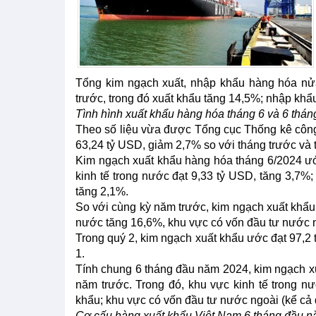
Tổng kim ngạch xuất, nhập khẩu hàng hóa nử
trước, trong đó xuất khẩu tăng 14,5%; nhập kh
Tình hình xuất khẩu hàng hóa tháng 6 và 6 thá
Theo số liệu vừa được Tổng cục Thống kê công 
63,24 tỷ USD, giảm 2,7% so với tháng trước và 
Kim ngạch xuất khẩu hàng hóa tháng 6/2024 ước
kinh tế trong nước đạt 9,33 tỷ USD, tăng 3,7%;
tăng 2,1%.
So với cùng kỳ năm trước, kim ngạch xuất khẩu 
nước tăng 16,6%, khu vực có vốn đầu tư nước n
Trong quý 2, kim ngạch xuất khẩu ước đạt 97,2 
1.
Tính chung 6 tháng đầu năm 2024, kim ngạch x
năm trước. Trong đó, khu vực kinh tế trong n
khẩu; khu vực có vốn đầu tư nước ngoài (kể cả 
Cơ cấu hàng xuất khẩu Việt Nam 6 tháng đầu 