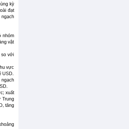
cùng kỳ
oài đạt
m ngạch
ó nhóm
̀ng vật
 so với
khu vực
tỷ USD.
m ngạch
USD.
c; xuất
ừ Trung
D, tăng
 khoảng