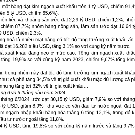
 mặt hàng đạt kim ngạch xuất khẩu trên 1 tỷ USD, chiếm 91,
rên 5 tỷ USD, chiếm 65,6%).
n liệu và khoáng sản ước đạt 2,29 tỷ USD, chiếm 1,2%; nhó
 chiếm 87,7%; nhóm hàng nông sản, lâm sản ước đạt 16,64 
 tỷ USD, chiếm 2,3%.
ng hoá là nhiều mặt hàng có tốc độ tăng trưởng xuất khẩu ấn
 đạt 16.282 triệu USD, tăng 3,1% so với cùng kỳ năm trước.
giá xuất khẩu đang neo ở mức cao. Tổng kim ngạch xuất kh
, tăng 19,9% so với cùng kỳ năm 2023, chiếm 9,67% tổng ki
ng trong nhóm này đạt tốc độ tăng trưởng kim ngạch xuất khẩ
hư: cà phê tăng 34,5% về trị giá xuất khẩu mặc dù lượng cà p
nhưng tăng tới 32% về trị giá xuất khẩu…
áng 6 và 6 tháng đầu năm 2024
háng 6/2024 ước đạt 30,15 tỷ USD, giảm 7,9% so với tháng
5 tỷ USD, giảm 8,9%; khu vực có vốn đầu tư nước ngoài đạt 1
im ngạch nhập khẩu hàng hóa tháng 6 tăng 13,1%, trong đó 
đầu tư nước ngoài tăng 11,8%.
4 tỷ USD, tăng 19,8% so với cùng kỳ năm trước và tăng 9,7%