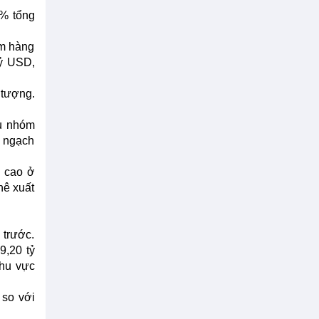
4% tổng
m hàng
tỷ USD,
 tượng.
ẩu nhóm
m ngạch
u cao ở
hê xuất
 trước.
9,20 tỷ
khu vực
 so với