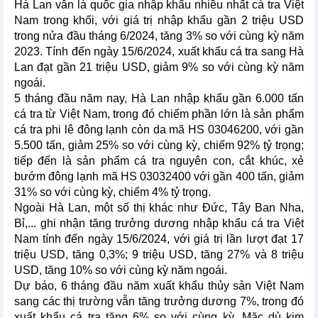
Hà Lan vẫn là quốc gia nhập khẩu nhiều nhất cá tra Việt
Nam trong khối, với giá trị nhập khẩu gần 2 triệu USD
trong nửa đầu tháng 6/2024, tăng 3% so với cùng kỳ năm
2023. Tính đến ngày 15/6/2024, xuất khẩu cá tra sang Hà
Lan đạt gần 21 triệu USD, giảm 9% so với cùng kỳ năm
ngoái.
5 tháng đầu năm nay, Hà Lan nhập khẩu gần 6.000 tấn
cá tra từ Việt Nam, trong đó chiếm phần lớn là sản phẩm
cá tra phi lê đông lạnh còn da mã HS 03046200, với gần
5.500 tấn, giảm 25% so với cùng kỳ, chiếm 92% tỷ trọng;
tiếp đến là sản phẩm cá tra nguyên con, cắt khúc, xẻ
bướm đông lạnh mã HS 03032400 với gần 400 tấn, giảm
31% so với cùng kỳ, chiếm 4% tỷ trọng.
Ngoài Hà Lan, một số thị khác như Đức, Tây Ban Nha,
Bỉ,... ghi nhận tăng trưởng dương nhập khẩu cá tra Việt
Nam tính đến ngày 15/6/2024, với giá trị lần lượt đạt 17
triệu USD, tăng 0,3%; 9 triệu USD, tăng 27% và 8 triệu
USD, tăng 10% so với cùng kỳ năm ngoái.
Dự báo, 6 tháng đầu năm xuất khẩu thủy sản Việt Nam
sang các thị trường vẫn tăng trưởng dương 7%, trong đó
xuất khẩu cá tra tăng 6% so với cùng kỳ. Mặc dù kim