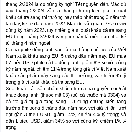
tháng 2/2024 là do trùng kỳ nghỉ Tết nguyên đán. Mặc dù
vậy, tháng 2/2024 vẫn là tháng chứng kiến giá trị xuất
khẩu cá tra sang thị trường này thấp nhất trong 3 năm trở
lại đây, kể từ đầu năm 2022. Mặc dù vẫn giảm 7% so với
cùng kỳ năm 2023, tuy nhiên giá trị xuất khẩu cá tra sang
EU trong tháng 3/2024 vẫn ghi nhận là mức cao nhất kể
từ tháng 4 năm ngoái.
Cá tra phile đông lạnh vẫn là mặt hàng chủ lực của Việt
Nam xuất khẩu sang EU. 5 tháng đầu năm nay, EU mua
67 triệu USD phile cá tra đông lạnh, giảm 8% so với cùng
kỳ năm ngoái, chiếm 11% trong tổng giá trị Việt Nam xuất
khẩu sản phẩm này sang các thị trường, và chiếm 95 tỷ
trọng giá trị xuất khẩu cá tra sang EU.
Xuất khẩu các sản phẩm khác như cá tra nguyên con/cắt
khúc đông lạnh (thuộc mã 03) (trừ cá thuộc mã 0304) và
cá tra giá trị gia tăng sang EU cũng chứng kiến tăng
trưởng âm trong 5 tháng đầu năm nay, với giá trị lần lượt
đạt gần 3 triệu USD, giảm 14%, chiếm 4% tỷ trọng; và
gần 1 triệu USD, giảm 34% so với cùng kỳ, chiếm 1% tỷ
trọng.