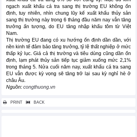
ngạch xuất khẩu cá tra sang thị trường EU không ổn
định, tuy nhiên, nhìn chung lũy kế xuất khẩu thủy sản
sang thị trường này trong 6 tháng đầu năm nay vẫn tăng
trưởng ấn tượng, do EU tăng nhập khẩu tôm từ Việt
Nam.
Thị trường EU đang có xu hướng ổn định dần dần, với
nền kinh tế đảm bảo tăng trưởng, tỷ lệ thất nghiệp ở mức
thấp kỷ lục. Giá cả thị trường và tiêu dùng cũng dần ổn
định, lạm phát thủy sản tiếp tục giảm xuống mức 2,1%
trong tháng 5. Nửa cuối năm nay, xuất khẩu cá tra sang
EU vẫn được kỳ vọng sẽ tăng trở lại sau kỳ nghỉ hè ở
châu Âu.
Nguồn:
congthuong.vn
PRINT
BACK
Các tin khác...
Xuất khẩu cà phê Việt Nam 6 tháng đầu năm và dự báo 2024