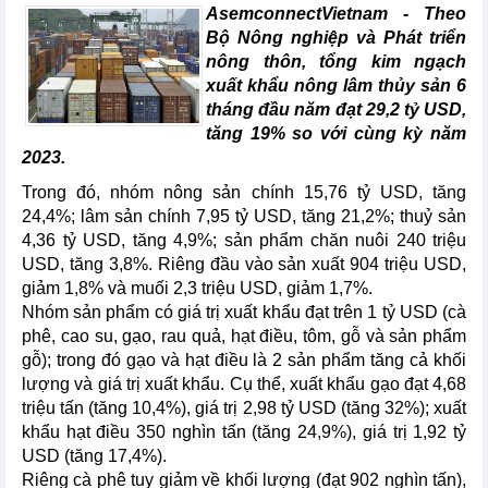
AsemconnectVietnam -
Theo
Bộ Nông nghiệp và Phát triển
nông thôn, tổng kim ngạch
xuất khẩu nông lâm thủy sản 6
tháng đầu năm đạt 29,2 tỷ USD,
tăng 19% so với cùng kỳ năm
2023.
Trong đó, nhóm nông sản chính 15,76 tỷ USD, tăng
24,4%; lâm sản chính 7,95 tỷ USD, tăng 21,2%; thuỷ sản
4,36 tỷ USD, tăng 4,9%; sản phẩm chăn nuôi 240 triệu
USD, tăng 3,8%. Riêng đầu vào sản xuất 904 triệu USD,
giảm 1,8% và muối 2,3 triệu USD, giảm 1,7%.
Nhóm sản phẩm có giá trị xuất khẩu đạt trên 1 tỷ USD (cà
phê, cao su, gạo, rau quả, hạt điều, tôm, gỗ và sản phẩm
gỗ); trong đó gạo và hạt điều là 2 sản phẩm tăng cả khối
lượng và giá trị xuất khẩu. Cụ thể, xuất khẩu gạo đạt 4,68
triệu tấn (tăng 10,4%), giá trị 2,98 tỷ USD (tăng 32%); xuất
khẩu hạt điều 350 nghìn tấn (tăng 24,9%), giá trị 1,92 tỷ
USD (tăng 17,4%).
Riêng cà phê tuy giảm về khối lượng (đạt 902 nghìn tấn),