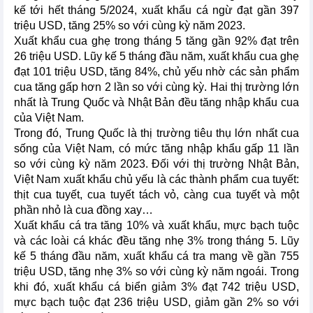
kế tới hết tháng 5/2024, xuất khẩu cá ngừ đạt gần 397
triệu USD, tăng 25% so với cùng kỳ năm 2023.
Xuất khẩu cua ghẹ trong tháng 5 tăng gần 92% đạt trên
26 triệu USD. Lũy kế 5 tháng đầu năm, xuất khẩu cua ghẹ
đạt 101 triệu USD, tăng 84%, chủ yếu nhờ các sản phẩm
cua tăng gấp hơn 2 lần so với cùng kỳ. Hai thị trường lớn
nhất là Trung Quốc và Nhật Bản đều tăng nhập khẩu cua
của Việt Nam.
Trong đó, Trung Quốc là thị trường tiêu thụ lớn nhất cua
sống của Việt Nam, có mức tăng nhập khẩu gấp 11 lần
so với cùng kỳ năm 2023. Đối với thị trường Nhật Bản,
Việt Nam xuất khẩu chủ yếu là các thành phẩm cua tuyết:
thịt cua tuyết, cua tuyết tách vỏ, càng cua tuyết và một
phần nhỏ là cua đồng xay…
Xuất khẩu cá tra tăng 10% và xuất khẩu, mực bạch tuộc
và các loài cá khác đều tăng nhẹ 3% trong tháng 5. Lũy
kế 5 tháng đầu năm, xuất khẩu cá tra mang về gần 755
triệu USD, tăng nhẹ 3% so với cùng kỳ năm ngoái. Trong
khi đó, xuất khẩu cá biển giảm 3% đạt 742 triệu USD,
mực bạch tuộc đạt 236 triệu USD, giảm gần 2% so với