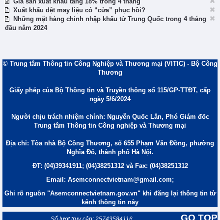
Giá sắn xuất khẩu tăng 18% trong 4 tháng
Xuất khẩu dệt may liệu có “cửa” phục hồi?
Những mặt hàng chính nhập khẩu tử Trung Quốc trong 4 tháng
đầu năm 2024
© Trung tâm Thông tin Công Nghiệp và Thương mại (VITIC) - Bộ Công
Thương
Giấy phép của Bộ Thông tin và Truyền thông số 115/GP-TTĐT, cấp
ngày 5/6/2024
Người chịu trách nhiệm chính: Nguyễn Quốc Lân, Phó Giám đốc
Trung tâm Thông tin Công nghiệp và Thương mại
Địa chỉ: Tòa nhà Bộ Công Thương, số 655 Phạm Văn Đồng, phường
Nghĩa Đô, thành phố Hà Nội.
ĐT: (04)39341911; (04)38251312 và Fax: (04)38251312
Email: Asemconnectvietnam@gmail.com;
Ghi rõ nguồn "Asemconnectvietnam.gov.vn" khi đăng lại thông tin từ
kênh thông tin này
GO TOP
Số lượt truy cập: 25743584116