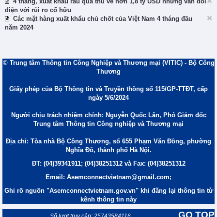
4 tháng, xuất khẩu rau quả thu về hơn 1,8 tỷ USD nhưng vẫn đối
diện với rủi ro cố hữu
Các mặt hàng xuất khẩu chủ chốt của Việt Nam 4 tháng đầu
năm 2024
© Trung tâm Thông tin Công Nghiệp và Thương mại (VITIC) - Bộ Công
Thương
Giấy phép của Bộ Thông tin và Truyền thông số 115/GP-TTĐT, cấp
ngày 5/6/2024
Người chịu trách nhiệm chính: Nguyễn Quốc Lân, Phó Giám đốc
Trung tâm Thông tin Công nghiệp và Thương mại
Địa chỉ: Tòa nhà Bộ Công Thương, số 655 Phạm Văn Đồng, phường
Nghĩa Đô, thành phố Hà Nội.
ĐT: (04)39341911; (04)38251312 và Fax: (04)38251312
Email: Asemconnectvietnam@gmail.com;
Ghi rõ nguồn "Asemconnectvietnam.gov.vn" khi đăng lại thông tin từ
kênh thông tin này
GO TOP
Số lượt truy cập: 25743584116