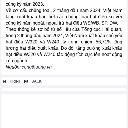
cùng kỳ năm 2023.
Về cơ cấu chủng loại, 2 tháng đầu năm 2024, Việt Nam
tăng xuất khẩu hầu hết các chủng loại hạt điều so với
cùng kỳ năm ngoái, ngoại trừ hạt điều WS/WB, SP, DW.
Theo thống kê sơ bộ từ số liệu của Tổng cục Hải quan,
trong 2 tháng đầu năm 2024, Việt Nam xuất khẩu chủ yếu
hạt điều W320 và W240, tỷ trọng chiếm 56,71% tổng
lượng hạt điều xuất khẩu. Do đó, tăng trưởng xuất khẩu
hạt điều W320 và W240 tác động tích cực lên hoạt động
của ngành.
Nguồn:
congthuong.vn
PRINT
BACK
Các tin khác...
Xuất khẩu gỗ và sản phẩm gỗ thu về 3,4 tỷ USD trong quý I/2024
Tình hình thương mại và xuất siêu của Việt Nam quý 1/2024
Xuất khẩu, nhập khẩu hàng hóa quý 1 và dự báo xuất khẩu hàng
hóa năm 2024