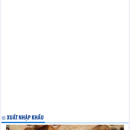
Tình hình xuất khẩu thủy sản của Việt Nam quý 1/2024
Trao đổi thương mại Việt Nam – Singapore tháng 2 và 2 tháng
đầu năm 2024
Trao đổi thương mại Việt Nam – Indonesia tháng 2 và 2 tháng
đầu năm 2024
Tình hình xuất khẩu và nhập khẩu xăng dầu của Việt Nam tháng
2 và 2 tháng năm 2024
Tình hình xuất khẩu và nhập khẩu thủy sản của Việt Nam 2
tháng đầu năm 2024
Trao đổi thương mại Việt Nam – Hàn Quốc 2 tháng đầu năm
2024
Tình hình xuất khẩu và nhập khẩu phân bón tháng 2 và 2 tháng
đầu năm 2024
Xuất khẩu rau quả 2 tháng đầu năm và dự kiến quý 1/2024
Nhập khẩu nguyên liệu sản xuất thức ăn gia súc 2 tháng đầu
năm 2024
Dự kiến, hết quý I/2024, xuất khẩu rau quả thu về gần 1,25 tỷ
USD
2 tháng đầu năm cả nước xuất khẩu gần 352.000 tấn phân bón
các loại
2 nhóm hàng xuất khẩu tỷ đô của ngành nông nghiệp Việt Nam
XUẤT NHẬP KHẨU