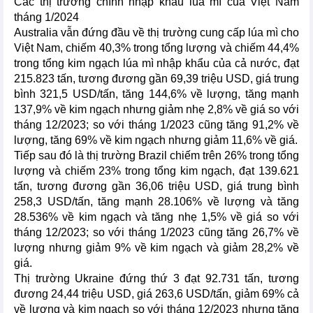
Các thị trường chính nhập khẩu lúa mì của Việt Nam
tháng 1/2024
Australia vẫn đứng đầu về thị trường cung cấp lúa mì cho
Việt Nam, chiếm 40,3% trong tổng lượng và chiếm 44,4%
trong tổng kim ngạch lúa mì nhập khẩu của cả nước, đạt
215.823 tấn, tương đương gần 69,39 triệu USD, giá trung
bình 321,5 USD/tấn, tăng 144,6% về lượng, tăng mạnh
137,9% về kim ngạch nhưng giảm nhẹ 2,8% về giá so với
tháng 12/2023; so với tháng 1/2023 cũng tăng 91,2% về
lượng, tăng 69% về kim ngạch nhưng giảm 11,6% về giá.
Tiếp sau đó là thị trường Brazil chiếm trên 26% trong tổng
lượng và chiếm 23% trong tổng kim ngạch, đạt 139.621
tấn, tương đương gần 36,06 triệu USD, giá trung bình
258,3 USD/tấn, tăng mạnh 28.106% về lượng và tăng
28.536% về kim ngạch và tăng nhẹ 1,5% về giá so với
tháng 12/2023; so với tháng 1/2023 cũng tăng 26,7% về
lượng nhưng giảm 9% về kim ngạch và giảm 28,2% về
giá.
Thị trường Ukraine đứng thứ 3 đạt 92.731 tấn, tương
đương 24,44 triệu USD, giá 263,6 USD/tấn, giảm 69% cả
về lượng và kim ngạch so với tháng 12/2023 nhưng tăng