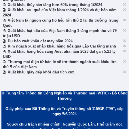
Xuất khẩu thủy sản tăng hơn 60% trong tháng 1/2024
Xuất khẩu rau quả của Việt Nam tháng 1/2024 và dự báo năm
2024
Việt Nam là nguồn cung hồ tiêu lớn thứ 2 tại thị trường Trung
Quốc
Xuất khẩu hạt tiêu của Việt Nam tháng 1 tăng mạnh thu về 79
triệu USD
Dự báo xuất khẩu dệt may năm 2024
Kim ngạch xuất nhập khẩu hàng hóa qua Lào Cai tăng mạnh
Xuất khẩu hàng hóa sang Australia năm 2023 đạt gần 5,23 tỷ
USD
Thương mại điện tử bán lẻ sẽ trở thành ngành xuất khẩu lớn
thứ 5 của Việt Nam
Xuất khẩu giày dép khởi đầu tích cực
© Trung tâm Thông tin Công Nghiệp và Thương mại (VITIC) - Bộ Công
Thương
Giấy phép của Bộ Thông tin và Truyền thông số 115/GP-TTĐT, cấp
ngày 5/6/2024
Người chịu trách nhiệm chính: Nguyễn Quốc Lân, Phó Giám đốc