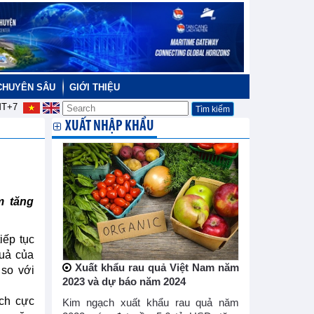
CHUYÊN SÂU
GIỚI THIỆU
T+7
XUẤT NHẬP KHẨU
m tăng
iếp tục
quả của
Xuất khẩu rau quả Việt Nam năm
 so với
2023 và dự báo năm 2024
ích cực
Kim ngạch xuất khẩu rau quả năm