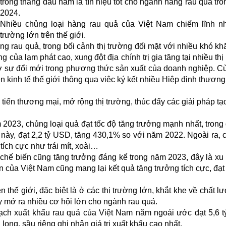
trong tháng đầu năm là tín hiệu tốt cho ngành hàng rau quả tr
2024.
Nhiều chủng loại hàng rau quả của Việt Nam chiếm lĩnh nh
trường lớn trên thế giới.
 rau quả, trong bối cảnh thị trường đối mặt với nhiều khó kh
 của lạm phát cao, xung đột địa chính trị gia tăng tại nhiều thị
ờ sự đổi mới trong phương thức sản xuất của doanh nghiệp. C
 kinh tế thế giới thông qua việc ký kết nhiều Hiệp định thương
iến thương mại, mở rộng thị trường, thúc đẩy các giải pháp tạ
2023, chủng loại quả đạt tốc độ tăng trưởng mạnh nhất, trong
ày, đạt 2,2 tỷ USD, tăng 430,1% so với năm 2022. Ngoài ra, c
tích cực như trái mít, xoài…
 chế biến cũng tăng trưởng đáng kể trong năm 2023, đây là x
 của Việt Nam cũng mang lại kết quả tăng trưởng tích cực, đạt 
ên thế giới, đặc biệt là ở các thị trường lớn, khắt khe về chất l
ày mở ra nhiều cơ hội lớn cho ngành rau quả.
ạch xuất khẩu rau quả của Việt Nam năm ngoái ước đạt 5,6 
ong, sầu riêng ghi nhận giá trị xuất khẩu cao nhất.