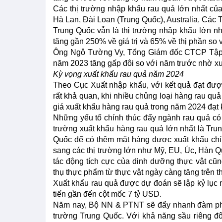
Các thị trường nhập khẩu rau quả lớn nhất c
Hà Lan, Đài Loan (Trung Quốc), Australia, Các
Trung Quốc vẫn là thị trường nhập khẩu lớn n
tăng gần 250% về giá trị và 65% về thị phần so
Ông Ngô Tường Vy, Tổng Giám đốc CTCP Tập đo
năm 2023 tăng gấp đôi so với năm trước nhờ xu
Kỳ vọng xuất khẩu rau quả năm 2024
Theo Cục Xuất nhập khẩu, với kết quả đạt đượ
rất khả quan, khi nhiều chủng loại hàng rau quả 
giá xuất khẩu hàng rau quả trong năm 2024 đạt 
Những yếu tố chính thúc đẩy ngành rau quả có 
trường xuất khẩu hàng rau quả lớn nhất là Tr
Quốc để có thêm mặt hàng được xuất khẩu chín
sang các thị trường lớn như Mỹ, EU, Úc, Hàn Q
tác động tích cực của dinh dưỡng thực vật cũ
thụ thực phẩm từ thực vật ngày càng tăng trên t
Xuất khẩu rau quả được dự đoán sẽ lập kỷ lục 
tiến gần đến cột mốc 7 tỷ USD.
Năm nay, Bộ NN & PTNT sẽ đẩy nhanh đàm phán
trường Trung Quốc. Với khả năng sầu riêng đ