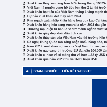
Xuất khẩu thủy sản tăng hơn 60% trong tháng 1/2024
Việt Nam là nguồn cung hồ tiêu lớn thứ 2 tại thị trư
Xuất khẩu hạt tiêu của Việt Nam tháng 1 tăng mạnh th
Dự báo xuất khẩu dệt may năm 2024
Kim ngạch xuất nhập khẩu hàng hóa qua Lào Cai tă
Xuất khẩu hàng hóa sang Australia năm 2023 đạt gần 
Thương mại điện tử bán lẻ sẽ trở thành ngành xuất k
Xuất khẩu giày dép khởi đầu tích cực
Xuất khẩu thủy sản của Việt Nam vào thị trường Hàn
Đề nghị Trung Quốc mở rộng nhập khẩu hàng hóa, nô
Năm 2023, xuất khẩu nghêu của Việt Nam thu về gần 
Xuất khẩu gạo sang thị trường EU đạt gần 104.000 tấ
Xuất khẩu clinker và xi măng thu về hơn 1,32 tỷ USD
Xuất khẩu quế năm 2023 thu về 260,9 triệu USD
DOANH NGHIỆP
LIÊN KẾT WEBSITE