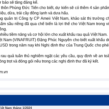
 báo sẽ tăng đáng kể.
 thôn Phùng Đức Tiến cho biết, dự kiến sẽ có thêm 4 sản ph
iệu, dừa, trái cây đông lạnh và dưa hấu.
 quản trị Công ty CP Ameii Việt Nam, khảo sát thị trường c
m sầu riêng đã qua chế biến là lợi thế cho Việt Nam trong v
iêng.
nhiều tiềm năng và cơ hội lớn cho xuất khẩu rau quả Việt Nam.
Việt Nam (VINAFRUIT) Đặng Phúc Nguyên cho biết xuất khẩu 
ệu USD trong năm nay khi Nghị định thư của Trung Quốc cho ph
rau quả tuân thủ nghiêm ngặt các yêu cầu, quy định về an to
ng trọt và đóng gói nêu trong các nghị định thư đã ký kết.
om.vn
Việt Nam tháng 1/2024