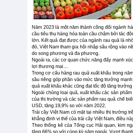
Năm 2023 là một năm thành công đối ngành hàng
cầu tiêu thụ hàng hóa toàn cầu chậm bởi tác động
lớn. Kết quả đạt được của ngành rau quả là nh
đó, Việt Nam tham gia hội nhập sâu rộng vào nền
do song phương và đa phương.
Ngoài ra, các cơ quan chức năng đẩy mạnh xúc t
lợi thương mại…
Trong cơ cấu hàng rau quả xuất khẩu trong năm 
sầu riêng góp phần vào mức tăng trưởng mạnh n
quả xuất khẩu khác cũng đạt tốc độ tăng trưởng 
Ngoài chủng loại quả, xuất khẩu các sản phẩm
của thị trường và các sản phẩm rau quả chế biến
USD, tăng 19,9% so với năm 2022.
Trái cây Việt Nam có mặt tại nhiều thị trường tr
khẳng định vị thế của trái cây Việt Nam, điều n
Theo thống kê của Tổng cục Hải quan, kim ng
tăng 66% so với cùng kỳ năm ngoái. Vượt thanh l