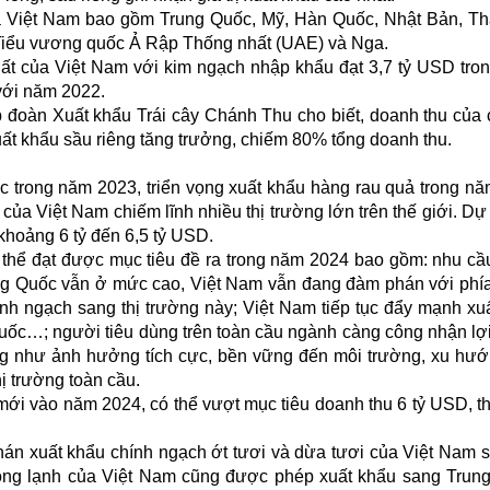
ủa Việt Nam bao gồm Trung Quốc, Mỹ, Hàn Quốc, Nhật Bản, Th
 Tiểu vương quốc Ả Rập Thống nhất (UAE) và Nga.
hất của Việt Nam với kim ngạch nhập khẩu đạt 3,7 tỷ USD tro
 với năm 2022.
àn Xuất khẩu Trái cây Chánh Thu cho biết, doanh thu của 
ất khẩu sầu riêng tăng trưởng, chiếm 80% tổng doanh thu.
c trong năm 2023, triển vọng xuất khẩu hàng rau quả trong n
của Việt Nam chiếm lĩnh nhiều thị trường lớn trên thế giới. Dự k
khoảng 6 tỷ đến 6,5 tỷ USD.
thể đạt được mục tiêu đề ra trong năm 2024 bao gồm: nhu cầu 
ung Quốc vẫn ở mức cao, Việt Nam vẫn đang đàm phán với phí
h ngạch sang thị trường này; Việt Nam tiếp tục đẩy mạnh xu
uốc…; người tiêu dùng trên toàn cầu ngành càng công nhận lợi
ng như ảnh hưởng tích cực, bền vững đến môi trường, xu hướ
hị trường toàn cầu.
mới vào năm 2024, có thể vượt mục tiêu doanh thu 6 tỷ USD, t
 xuất khẩu chính ngạch ớt tươi và dừa tươi của Việt Nam s
ông lạnh của Việt Nam cũng được phép xuất khẩu sang Trun