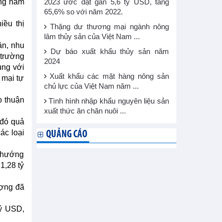
ong năm
2023 ước đạt gần 5,6 tỷ USD, tăng
65,6% so với năm 2022.
iều thị
Thặng dư thương mại ngành nông
lâm thủy sản của Việt Nam ...
ăn, nhu
Dự báo xuất khẩu thủy sản năm
 trường
2024
ùng với
Xuất khẩu các mặt hàng nông sản
 mại tự
chủ lực của Việt Nam năm ...
o thuận
Tình hình nhập khẩu nguyên liệu sản
xuất thức ăn chăn nuôi ...
 đó quả
ác loại
QUẢNG CÁO
u hướng
1,28 tỷ
ượng đã
tỷ USD,