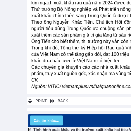
kim ngạch xuất khẩu rau quả năm 2024 được dự
Thứ trưởng Bộ Nông nghiệp và Phát triển nông
xuất khẩu chính thức sang Trung Quốc là dược l
Theo ông Nguyễn Khắc Tiến, Chủ tịch Hội đồng
người tiêu dùng Trung Quốc ưa chuộng sản phẩ
xuất thêm các sản phẩm giá trị gia tăng từ sầu r
Ông Tiến cho biết thêm, thị trường này vẫn còn 
Trong khi đó, Tổng thư ký Hiệp hội Rau quả 
của Việt Nam có thể tăng gấp đôi, đạt 100 tri
khẩu dưa hấu tươi từ Việt Nam có hiệu lực.
Các chuyên gia khuyến cáo các nhà xuất khẩu 
phẩm, truy xuất nguồn gốc, xác nhận mã vùng trồ
CK
Nguồn: VITIC/ vietnamplus.vn/haiquanonline.c
PRINT
BACK
Các tin khác...
Tình hình xuất khẩu và thị trường xuất khẩu hạt tiêu 