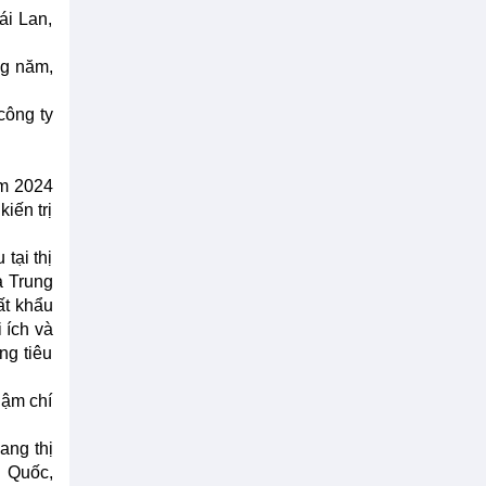
ái Lan,
ng năm,
công ty
ăm 2024
iến trị
tại thị
a Trung
ất khẩu
 ích và
ng tiêu
hậm chí
ang thị
g Quốc,