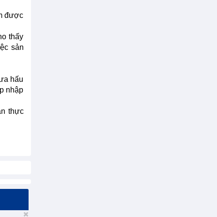
ẩm được
ho thấy
iệc sản
dưa hấu
ép nhập
àn thực