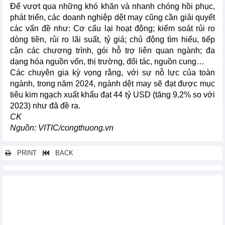
Để vượt qua những khó khăn và nhanh chóng hồi phục,
phát triển, các doanh nghiệp dệt may cũng cần giải quyết
các vấn đề như: Cơ cấu lại hoạt động; kiểm soát rủi ro
dòng tiền, rủi ro lãi suất, tỷ giá; chủ động tìm hiểu, tiếp
cận các chương trình, gói hỗ trợ liên quan ngành; đa
dạng hóa nguồn vốn, thị trường, đối tác, nguồn cung…
Các chuyên gia kỳ vọng rằng, với sự nỗ lực của toàn
ngành, trong năm 2024, ngành dệt may sẽ đạt được mục
tiêu kim ngạch xuất khẩu đạt 44 tỷ USD (tăng 9,2% so với
2023) như đã đề ra.
CK
Nguồn: VITIC/congthuong.vn
PRINT
BACK
Các tin khác...
Kim ngạch xuất nhập khẩu hàng hóa qua Lào Cai tăng mạnh
Xuất khẩu hàng hóa sang Australia năm 2023 đạt gần 5,23 tỷ
USD