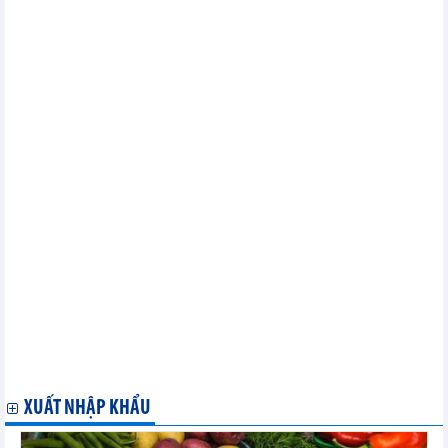
Thương mại điện tử bán lẻ sẽ trở thành ngành xuất khẩu lớn
thứ 5 của Việt Nam
Xuất khẩu giày dép khởi đầu tích cực
Xuất khẩu thủy sản của Việt Nam vào thị trường Hàn Quốc tăng
51% sau 10 năm
Đề nghị Trung Quốc mở rộng nhập khẩu hàng hóa, nông thủy
sản của Việt Nam
Năm 2023, xuất khẩu nghêu của Việt Nam thu về gần 79 triệu
USD
Xuất khẩu gạo sang thị trường EU đạt gần 104.000 tấn
Xuất khẩu clinker và xi măng thu về hơn 1,32 tỷ USD trong năm
2023
Xuất khẩu quế năm 2023 thu về 260,9 triệu USD
Tình hình xuất khẩu và nhập khẩu xăng dầu của Việt Nam năm
2023
Xuất khẩu tôm của Việt Nam năm 2023 và dự báo năm 2024
Nhật Bản nằm trong Top 2 thị trường nhập khẩu thủy sản của
Việt Nam
Nhập khẩu ngô, lúa mì, đậu tương năm 2023
Tình hình xuất khẩu và nhập khẩu thủy sản Việt Nam năm 2023
và dự báo năm 2024
XUẤT NHẬP KHẨU