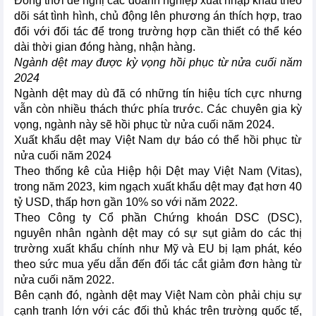
Đồng thời đề nghị các doanh nghiệp xuất nhập khẩu theo
dõi sát tình hình, chủ động lên phương án thích hợp, trao
đổi với đối tác để trong trường hợp cần thiết có thể kéo
dài thời gian đóng hàng, nhận hàng.
Ngành dệt may được kỳ vọng hồi phục từ nửa cuối năm
2024
Ngành dệt may dù đã có những tín hiệu tích cực nhưng
vẫn còn nhiều thách thức phía trước. Các chuyên gia kỳ
vọng, ngành này sẽ hồi phục từ nửa cuối năm 2024.
Xuất khẩu dệt may Việt Nam dự báo có thể hồi phục từ
nửa cuối năm 2024
Theo thống kê của Hiệp hội Dệt may Việt Nam (Vitas),
trong năm 2023, kim ngạch xuất khẩu dệt may đạt hơn 40
tỷ USD, thấp hơn gần 10% so với năm 2022.
Theo Công ty Cổ phần Chứng khoán DSC (DSC),
nguyên nhân ngành dệt may có sự sụt giảm do các thị
trường xuất khẩu chính như Mỹ và EU bị lạm phát, kéo
theo sức mua yếu dẫn đến đối tác cắt giảm đơn hàng từ
nửa cuối năm 2022.
Bên cạnh đó, ngành dệt may Việt Nam còn phải chịu sự
cạnh tranh lớn với các đối thủ khác trên trường quốc tế,