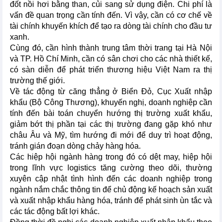
đốt nồi hơi bằng than, củi sang sử dụng điện. Chi phí là
vấn đề quan trọng cần tính đến. Vì vậy, cần có cơ chế về
tài chính khuyến khích để tạo ra dòng tài chính cho đầu tư
xanh.
Cùng đó, cần hình thành trung tâm thời trang tại Hà Nội
và TP. Hồ Chí Minh, cần có sân chơi cho các nhà thiết kế,
có sàn diễn để phát triển thương hiệu Việt Nam ra thị
trường thế giới.
Về tác động từ căng thẳng ở Biển Đỏ, Cục Xuất nhập
khẩu (Bộ Công Thương), khuyến nghị, doanh nghiệp cần
tính đến bài toán chuyển hướng thị trường xuất khẩu,
giảm bớt thị phần tại các thị trường đang gặp khó như
châu Âu và Mỹ, tìm hướng đi mới để duy trì hoạt động,
tránh gián đoạn dòng chảy hàng hóa.
Các hiệp hội ngành hàng trong đó có dệt may, hiệp hội
trong lĩnh vực logistics tăng cường theo dõi, thường
xuyên cập nhật tình hình đến các doanh nghiệp trong
ngành nắm chắc thông tin để chủ động kế hoạch sản xuất
và xuất nhập khẩu hàng hóa, tránh để phát sinh ùn tắc và
các tác động bất lợi khác.