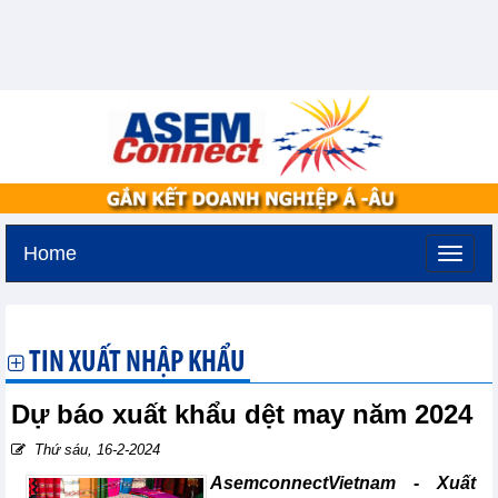
Home
Thứ bảy, 8-8-2026 -
6:20
GMT+7
TIN XUẤT NHẬP KHẨU
Dự báo xuất khẩu dệt may năm 2024
Thứ sáu, 16-2-2024
AsemconnectVietnam - Xuất