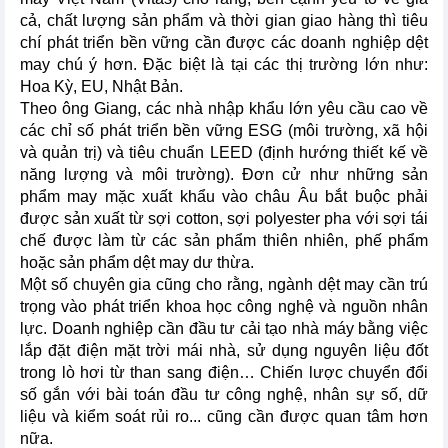
cả, chất lượng sản phẩm và thời gian giao hàng thì tiêu
chí phát triển bền vững cần được các doanh nghiệp dệt
may chú ý hơn. Đặc biệt là tại các thị trường lớn như:
Hoa Kỳ, EU, Nhật Bản.
Theo ông Giang, các nhà nhập khẩu lớn yêu cầu cao về
các chỉ số phát triển bền vững ESG (môi trường, xã hội
và quản trị) và tiêu chuẩn LEED (định hướng thiết kế về
năng lượng và môi trường). Đơn cử như những sản
phẩm may mặc xuất khẩu vào châu Âu bắt buộc phải
được sản xuất từ sợi cotton, sợi polyester pha với sợi tái
chế được làm từ các sản phẩm thiên nhiên, phế phẩm
hoặc sản phẩm dệt may dư thừa.
Một số chuyên gia cũng cho rằng, ngành dệt may cần trú
trọng vào phát triển khoa học công nghệ và nguồn nhân
lực. Doanh nghiệp cần đầu tư cải tạo nhà máy bằng việc
lắp đặt điện mặt trời mái nhà, sử dụng nguyên liệu đốt
trong lò hơi từ than sang điện… Chiến lược chuyển đổi
số gắn với bài toán đầu tư công nghệ, nhân sự số, dữ
liệu và kiểm soát rủi ro... cũng cần được quan tâm hơn
nữa.