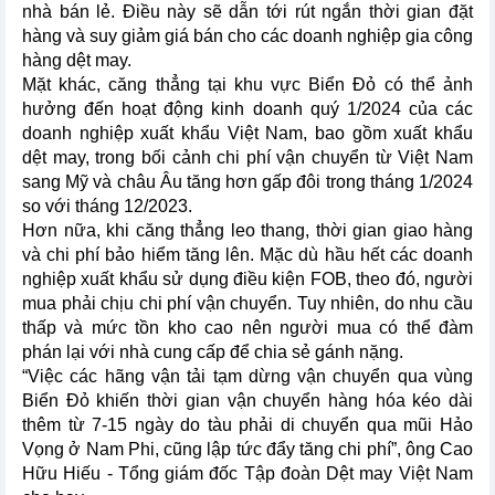
nhà bán lẻ. Điều này sẽ dẫn tới rút ngắn thời gian đặt
hàng và suy giảm giá bán cho các doanh nghiệp gia công
hàng dệt may.
Mặt khác, căng thẳng tại khu vực Biển Đỏ có thể ảnh
hưởng đến hoạt động kinh doanh quý 1/2024 của các
doanh nghiệp xuất khẩu Việt Nam, bao gồm xuất khẩu
dệt may, trong bối cảnh chi phí vận chuyển từ Việt Nam
sang Mỹ và châu Âu tăng hơn gấp đôi trong tháng 1/2024
so với tháng 12/2023.
Hơn nữa, khi căng thẳng leo thang, thời gian giao hàng
và chi phí bảo hiểm tăng lên. Mặc dù hầu hết các doanh
nghiệp xuất khẩu sử dụng điều kiện FOB, theo đó, người
mua phải chịu chi phí vận chuyển. Tuy nhiên, do nhu cầu
thấp và mức tồn kho cao nên người mua có thể đàm
phán lại với nhà cung cấp để chia sẻ gánh nặng.
“Việc các hãng vận tải tạm dừng vận chuyển qua vùng
Biển Đỏ khiến thời gian vận chuyển hàng hóa kéo dài
thêm từ 7-15 ngày do tàu phải di chuyển qua mũi Hảo
Vọng ở Nam Phi, cũng lập tức đẩy tăng chi phí”, ông Cao
Hữu Hiếu - Tổng giám đốc Tập đoàn Dệt may Việt Nam