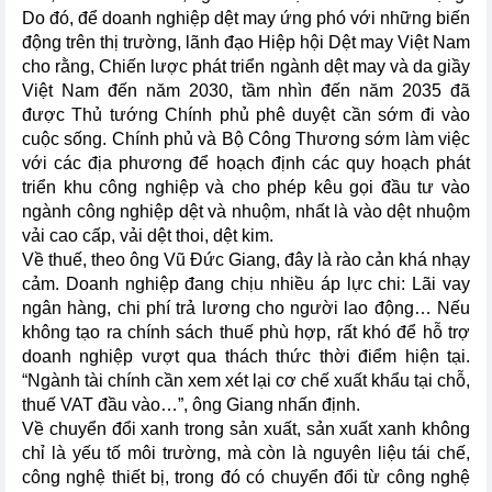
Do đó, để doanh nghiệp dệt may ứng phó với những biến
động trên thị trường, lãnh đạo Hiệp hội Dệt may Việt Nam
cho rằng, Chiến lược phát triển ngành dệt may và da giầy
Việt Nam đến năm 2030, tầm nhìn đến năm 2035 đã
được Thủ tướng Chính phủ phê duyệt cần sớm đi vào
cuộc sống. Chính phủ và Bộ Công Thương sớm làm việc
với các địa phương để hoạch định các quy hoạch phát
triển khu công nghiệp và cho phép kêu gọi đầu tư vào
ngành công nghiệp dệt và nhuộm, nhất là vào dệt nhuộm
vải cao cấp, vải dệt thoi, dệt kim.
Về thuế, theo ông Vũ Đức Giang, đây là rào cản khá nhạy
cảm. Doanh nghiệp đang chịu nhiều áp lực chi: Lãi vay
ngân hàng, chi phí trả lương cho người lao động… Nếu
không tạo ra chính sách thuế phù hợp, rất khó để hỗ trợ
doanh nghiệp vượt qua thách thức thời điểm hiện tại.
“Ngành tài chính cần xem xét lại cơ chế xuất khẩu tại chỗ,
thuế VAT đầu vào…”, ông Giang nhấn định.
Về chuyển đổi xanh trong sản xuất, sản xuất xanh không
chỉ là yếu tố môi trường, mà còn là nguyên liệu tái chế,
công nghệ thiết bị, trong đó có chuyển đổi từ công nghệ