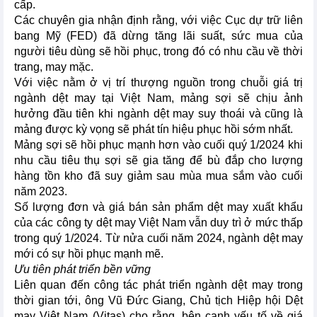
cấp.
Các chuyên gia nhận định rằng, với việc Cục dự trữ liên
bang Mỹ (FED) đã dừng tăng lãi suất, sức mua của
người tiêu dùng sẽ hồi phục, trong đó có nhu cầu về thời
trang, may mặc.
Với việc nằm ở vị trí thượng nguồn trong chuỗi giá trị
ngành dệt may tại Việt Nam, mảng sợi sẽ chịu ảnh
hưởng đầu tiên khi ngành dệt may suy thoái và cũng là
mảng được kỳ vọng sẽ phát tín hiệu phục hồi sớm nhất.
Mảng sợi sẽ hồi phục mạnh hơn vào cuối quý 1/2024 khi
nhu cầu tiêu thụ sợi sẽ gia tăng để bù đắp cho lượng
hàng tồn kho đã suy giảm sau mùa mua sắm vào cuối
năm 2023.
Số lượng đơn và giá bán sản phẩm dệt may xuất khẩu
của các công ty dệt may Việt Nam vẫn duy trì ở mức thấp
trong quý 1/2024. Từ nửa cuối năm 2024, ngành dệt may
mới có sự hồi phục mạnh mẽ.
Ưu tiên phát triển bền vững
Liên quan đến công tác phát triển ngành dệt may trong
thời gian tới, ông Vũ Đức Giang, Chủ tịch Hiệp hội Dệt
may Việt Nam (Vitas) cho rằng, bên cạnh yếu tố về giá