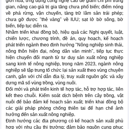
giới hóa, ứng dụng công nghệ cao để giảm chi phí trung
gian, nâng cao giá trị gia tăng chưa phổ biến; điểm nóng
về phá rừng, vận chuyển, tàng trữ lâm sản trái phép;
chưa gỡ được "thẻ vàng" về IUU; sạt lở bờ sông, bờ
biển, tiếp tục diễn ra.
Nhằm triển khai đồng bộ, hiệu quả các Nghị quyết, luật,
chiến lược, chương trình, đề án, quy hoạch, kế hoạch
phát triển ngành theo định hướng "Nông nghiệp sinh thái,
nông thôn hiện đại, nông dân văn minh", tiếp tục thực
hiện chuyển đổi mạnh từ tư duy sản xuất nông nghiệp
sang kinh tế nông nghiệp, trong năm 2023, ngành nông
nghiệp sẽ tập trung tổ chức lại sản xuất theo vùng chuyên
canh, gắn với chỉ dẫn địa lý, truy xuất nguồn gốc và xây
dựng mã số vùng trồng, vùng nuôi.
Đổi mới và phát triển kinh tế hợp tác, hỗ trợ hợp tác, liên
kết theo chuỗi. Kiểm soát dịch bệnh trên cây trồng, vật
nuôi để bảo đảm kế hoạch sản xuất; triển khai đồng bộ
các giải pháp phòng chống thiên tai để hạn chế ảnh
hưởng đến sản xuất nông nghiệp.
Định hướng các địa phương có kế hoạch sản xuất phù
hợp với nhu cầu thị trường; đảm bảo nguồn cung phục