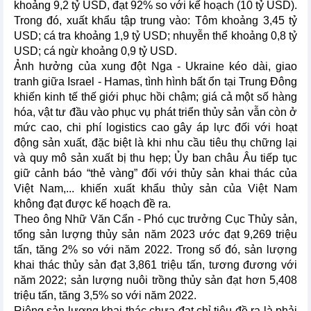
khoảng 9,2 tỷ USD, đạt 92% so với kế hoạch (10 tỷ USD).
Trong đó, xuất khẩu tập trung vào: Tôm khoảng 3,45 tỷ
USD; cá tra khoảng 1,9 tỷ USD; nhuyễn thể khoảng 0,8 tỷ
USD; cá ngừ khoảng 0,9 tỷ USD.
Ảnh hưởng của xung đột Nga - Ukraine kéo dài, giao
tranh giữa Israel - Hamas, tình hình bất ổn tại Trung Đông
khiến kinh tế thế giới phục hồi chậm; giá cả một số hàng
hóa, vật tư đầu vào phục vụ phát triển thủy sản vẫn còn ở
mức cao, chi phí logistics cao gây áp lực đối với hoạt
động sản xuất, đặc biệt là khi nhu cầu tiêu thụ chững lại
và quy mô sản xuất bị thu hẹp; Ủy ban châu Âu tiếp tục
giữ cảnh báo “thẻ vàng” đối với thủy sản khai thác của
Việt Nam,... khiến xuất khẩu thủy sản của Việt Nam
không đạt được kế hoạch đề ra.
Theo ông Nhữ Văn Cẩn - Phó cục trưởng Cục Thủy sản,
tổng sản lượng thủy sản năm 2023 ước đạt 9,269 triệu
tấn, tăng 2% so với năm 2022. Trong số đó, sản lượng
khai thác thủy sản đạt 3,861 triệu tấn, tương đương với
năm 2022; sản lượng nuôi trồng thủy sản đạt hơn 5,408
triệu tấn, tăng 3,5% so với năm 2022.
Riêng sản lượng khai thác chưa đạt chỉ tiêu đề ra là phải