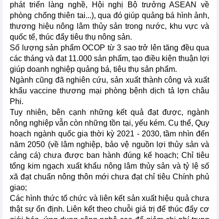
phát triển làng nghề, Hội nghị Bộ trưởng ASEAN về
phòng chống thiên tai...), qua đó giúp quảng bá hình ảnh,
thương hiệu nông lâm thủy sản trong nước, khu vực và
quốc tế, thúc đẩy tiêu thụ nông sản.
Số lượng sản phẩm OCOP từ 3 sao trở lên tăng đều qua
các tháng và đạt 11.000 sản phẩm, tạo điều kiện thuận lợi
giúp doanh nghiệp quảng bá, tiêu thụ sản phẩm.
Ngành cũng đã nghiên cứu, sản xuất thành công và xuất
khẩu vaccine thương mại phòng bệnh dịch tả lợn châu
Phi.
Tuy nhiên, bên cạnh những kết quả đạt được, ngành
nông nghiệp vẫn còn những tồn tại, yếu kém. Cụ thể, Quy
hoạch ngành quốc gia thời kỳ 2021 - 2030, tầm nhìn đến
năm 2050 (về lâm nghiệp, bảo vệ nguồn lợi thủy sản và
cảng cá) chưa được ban hành đúng kế hoạch; Chỉ tiêu
tổng kim ngạch xuất khẩu nông lâm thủy sản và tỷ lệ số
xã đạt chuẩn nông thôn mới chưa đạt chỉ tiêu Chính phủ
giao;
Các hình thức tổ chức và liên kết sản xuất hiệu quả chưa
thật sự ổn định. Liên kết theo chuỗi giá trị để thúc đẩy cơ