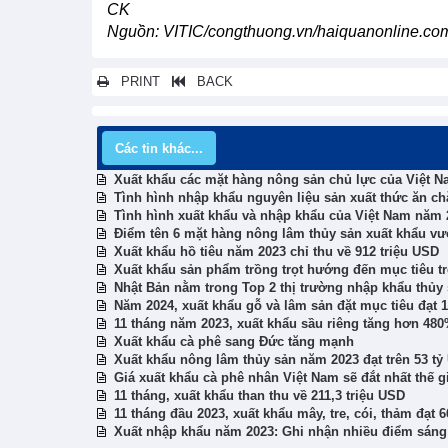
CK
Nguồn: VITIC/congthuong.vn/haiquanonline.co
PRINT
BACK
Các tin khác...
Xuất khẩu các mặt hàng nông sản chủ lực của Việt 
Tình hình nhập khẩu nguyên liệu sản xuất thức ăn c
Tình hình xuất khẩu và nhập khẩu của Việt Nam năm 
Điểm tên 6 mặt hàng nông lâm thủy sản xuất khẩu v
Xuất khẩu hồ tiêu năm 2023 chỉ thu về 912 triệu USD
Xuất khẩu sản phẩm trồng trọt hướng đến mục tiêu tr
Nhật Bản nằm trong Top 2 thị trường nhập khẩu thủy
Năm 2024, xuất khẩu gỗ và lâm sản đặt mục tiêu đạt 1
11 tháng năm 2023, xuất khẩu sầu riêng tăng hơn 48
Xuất khẩu cà phê sang Đức tăng mạnh
Xuất khẩu nông lâm thủy sản năm 2023 đạt trên 53 tỷ
Giá xuất khẩu cà phê nhân Việt Nam sẽ đắt nhất thế 
11 tháng, xuất khẩu than thu về 211,3 triệu USD
11 tháng đầu 2023, xuất khẩu mây, tre, cói, thảm đạt 6
Xuất nhập khẩu năm 2023: Ghi nhận nhiều điểm sáng