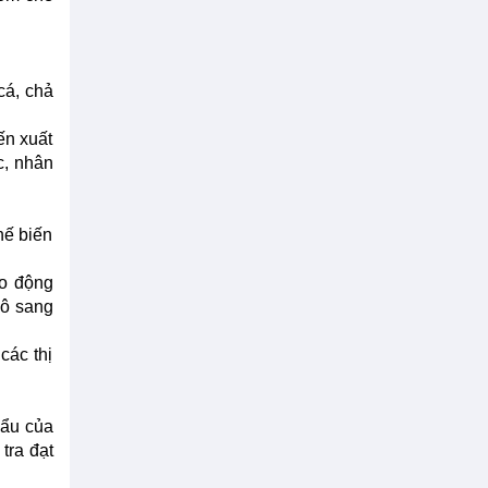
cá, chả
ến xuất
c, nhân
hế biến
ao động
xô sang
các thị
hẩu của
tra đạt