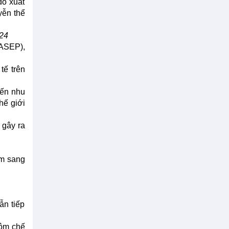
đó xuất
yễn thể
024
VASEP),
tế trên
đến nhu
hế giới
 gây ra
ôm sang
ẫn tiếp
tôm chế