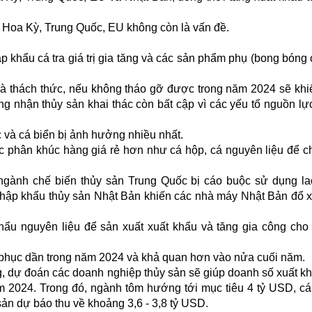
ờng Hoa Kỳ, Trung Quốc, EU không còn là vấn đề.
khẩu cá tra giá trị gia tăng và các sản phẩm phụ (bong bóng 
 là thách thức, nếu không tháo gỡ được trong năm 2024 sẽ khi
ng nhận thủy sản khai thác còn bất cập vì các yếu tố nguồn lự
và cá biển bị ảnh hưởng nhiều nhất.
các phân khúc hàng giá rẻ hơn như cá hộp, cá nguyên liệu để c
 ngành chế biến thủy sản Trung Quốc bị cáo buộc sử dụng l
hập khẩu thủy sản Nhật Bản khiến các nhà máy Nhật Bản đổ 
hẩu nguyên liệu để sản xuất xuất khẩu và tăng gia công cho 
 phục dần trong năm 2024 và khả quan hơn vào nửa cuối năm.
ờng, dự đoán các doanh nghiệp thủy sản sẽ giúp doanh số xuất k
m 2024. Trong đó, ngành tôm hướng tới mục tiêu 4 tỷ USD, cá 
sản dự báo thu về khoảng 3,6 - 3,8 tỷ USD.