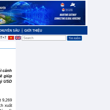
CHUYÊN SÂU
GIỚI THIỆU
T+7
ối cảnh
ẽ giúp
 tỷ USD
t 9,269
ch xuất