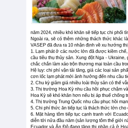
năm 2024, nhiều khó khăn sẽ tiếp tục chi phối tì
Ngoài ra, sẽ có thêm những thách thức khác l
VASEP đã đưa ra 10 nhận định về xu hướng thị 
1. Lạm phát ở các nước lớn đã được kiềm chế, k
cầu tiêu thụ thủy sản. Xung đột Nga - Ukraine, 
chắc chắn làm xáo trộn thương mại toàn cầu tro
Hệ lụy: chi phí vận tải tăng, giá các loại sản p
cơn lốc lạm phát mới ảnh hưởng đến nhu cầu ti
2. Chu kỳ giảm giá nhiều loài thủy sản có thể v
3. Thị trường Hoa Kỳ nhu cầu hồi phục chậm và
Hoa Kỳ sẽ khó khăn hơn nếu bị áp thuế chống t
4. Thị trường Trung Quốc nhu cầu phục hồi mạnh
5. Chi phí thức ăn tiếp tục là thách thức lớn cho
6. Mặt hàng tôm tiếp tục cạnh tranh với Ecuado
diễn tới nửa đầu năm (sản lượng tôm thế giới nă
Ecuador và Ấn Độ đang tăng thị phần cả ở Hoa