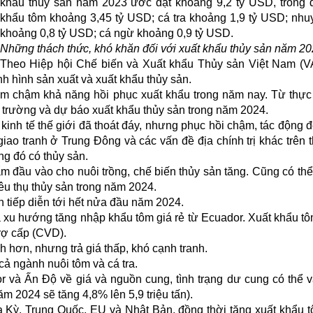
khẩu thủy sản năm 2023 ước đạt khoảng 9,2 tỷ USD, trong 
khẩu tôm khoảng 3,45 tỷ USD; cá tra khoảng 1,9 tỷ USD; nhu
khoảng 0,8 tỷ USD; cá ngừ khoảng 0,9 tỷ USD.
Những thách thức, khó khăn đối với xuất khẩu thủy sản năm 2
Theo Hiệp hội Chế biến và Xuất khẩu Thủy sản Việt Nam (
nh hình sản xuất và xuất khẩu thủy sản.
àm chậm khả năng hồi phục xuất khẩu trong năm nay. Từ thực 
trường và dự báo xuất khẩu thủy sản trong năm 2024.
inh tế thế giới đã thoát đáy, nhưng phục hồi chậm, tác động 
giao tranh ở Trung Đông và các vấn đề địa chính trị khác trên t
ng đó có thủy sản.
hẩm đầu vào cho nuôi trồng, chế biến thủy sản tăng. Cũng có thể
êu thụ thủy sản trong năm 2024.
ẫn tiếp diễn tới hết nửa đầu năm 2024.
 xu hướng tăng nhập khẩu tôm giá rẻ từ Ecuador. Xuất khẩu t
rợ cấp (CVD).
 hơn, nhưng trả giá thấp, khó cạnh tranh.
 cả ngành nuôi tôm và cá tra.
r và Ấn Độ về giá và nguồn cung, tình trạng dư cung có thể v
m 2024 sẽ tăng 4,8% lên 5,9 triệu tấn).
 Kỳ, Trung Quốc, EU và Nhật Bản, đồng thời tăng xuất khẩu 