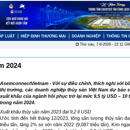
ÁP LUẬT
HIỆP ĐỊNH THƯƠNG MẠI
DOANH NGHIỆP
THÔNG TIN 
Thứ sáu, 7-8-2026 -
22:11
GM
ăm 2024
AsemconnectVietnam - Với sự điều chỉnh, thích nghi với b
thị trường, các doanh nghiệp thủy sản Việt Nam dự báo s
xuất khẩu của ngành hồi phục trở lại mức 9,5 tỷ USD – 10
trong năm 2024.
Xuất khẩu thủy sản năm 2023 đạt 9,2 tỉ USD
Ước tính đến hết tháng 12/2023, tổng sản lượng thủy sản đạ
triệu tấn, tăng 2% so với năm 2022 (9,087 triệu tấn). Kim ngạ