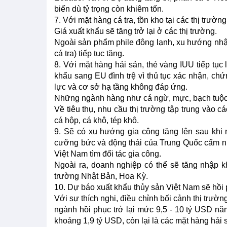
biến dù tỷ trọng còn khiêm tốn.
7. Với mặt hàng cá tra, tồn kho tại các thị trư
Giá xuất khẩu sẽ tăng trở lại ở các thị trường.
Ngoài sản phẩm phile đông lạnh, xu hướng nhập 
cá tra) tiếp tục tăng.
8. Với mặt hàng hải sản, thẻ vàng IUU tiếp tục
khẩu sang EU đình trệ vì thủ tục xác nhận, chứ
lực và cơ sở hạ tầng không đáp ứng.
Những ngành hàng như cá ngừ, mực, bạch tuộc 
Về tiêu thụ, nhu cầu thị trường tập trung vào 
cá hộp, cá khô, tép khô.
9. Sẽ có xu hướng gia công tăng lên sau khi
cưỡng bức và động thái của Trung Quốc cấm n
Việt Nam tìm đối tác gia công.
Ngoài ra, doanh nghiệp có thể sẽ tăng nhập k
trường Nhật Bản, Hoa Kỳ.
10. Dự báo xuất khẩu thủy sản Việt Nam sẽ hồi
Với sự thích nghi, điều chỉnh bối cảnh thị trư
ngành hồi phục trở lại mức 9,5 - 10 tỷ USD nă
khoảng 1,9 tỷ USD, còn lại là các mặt hàng hải 