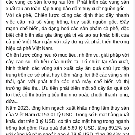
các vùng có sản lượng rau lớn. Phát triển các vùng sản
xuất rau an toàn, tập trung bảo đảm truy xuất nguồn gốc.
Với cà phê, Chiến lược cũng xác định thúc đẩy nhanh
việc cấp mã số vùng trồng, truy suất nguồn gốc. Đẩy
mạnh chế biến, đa dạng hoá các sản phẩm cà phê, đặc
biệt chế biến sâu gia tăng giá trị và tạo sự khác biệt của
cà phê Việt Nam gắn với xây dựng và phát triển thương
hiệu cà phê Việt Nam.
Chiến lược cũng nêu rõ mục tiêu, nhiệm vụ, giải pháp với
cây cao su, hồ tiêu của nước ta. Tổ chức lại sản xuất,
hình thành các vùng sản xuất cây ăn quả chủ lực tập
trung trên cơ sở phát huy tiềm năng, lợi thế các vùng sinh
thái, gắn với phát triển các nhà máy chế biến và thị
trường tiêu thụ. Ưu tiên phát triển một số cây ăn quả có
lợi thế, có thị trường tiêu thụ như xoài, chuối, thanh long,
dứa...
Năm 2023, tổng kim ngạch xuất khẩu nông lâm thủy sản
của Việt Nam đạt 53,01 tỷ USD. Trong số 6 mặt hàng xuất
khẩu đạt trên 3 tỷ USD, có tên các mặt hàng trong ngành
trồng trọt gồm: Rau quả đạt 5,69 tỷ USD, tăng 69,2% so
với cùng kỳ năm ngoái; gạo 4,78 tỷ USD, tăng 38,4%; hạt