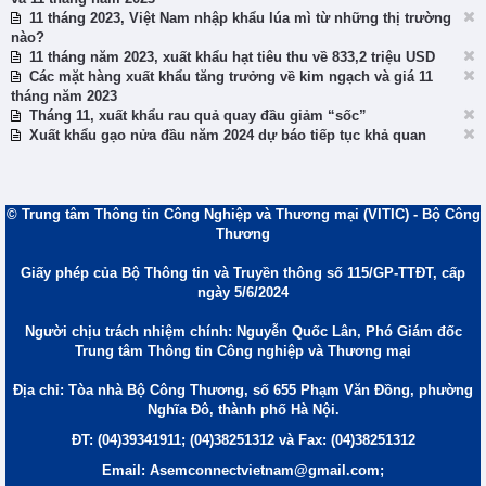
11 tháng 2023, Việt Nam nhập khẩu lúa mì từ những thị trường
nào?
11 tháng năm 2023, xuất khẩu hạt tiêu thu về 833,2 triệu USD
Các mặt hàng xuất khẩu tăng trưởng về kim ngạch và giá 11
tháng năm 2023
Tháng 11, xuất khẩu rau quả quay đầu giảm “sốc”
Xuất khẩu gạo nửa đầu năm 2024 dự báo tiếp tục khả quan
© Trung tâm Thông tin Công Nghiệp và Thương mại (VITIC) - Bộ Công
Thương
Giấy phép của Bộ Thông tin và Truyền thông số 115/GP-TTĐT, cấp
ngày 5/6/2024
Người chịu trách nhiệm chính: Nguyễn Quốc Lân, Phó Giám đốc
Trung tâm Thông tin Công nghiệp và Thương mại
Địa chỉ: Tòa nhà Bộ Công Thương, số 655 Phạm Văn Đồng, phường
Nghĩa Đô, thành phố Hà Nội.
ĐT: (04)39341911; (04)38251312 và Fax: (04)38251312
Email: Asemconnectvietnam@gmail.com;