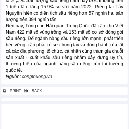
là 24,5%. Sản lượng sầu riêng năm nay ước khoảng trên
1 triệu tấn, tăng 15,9% so với năm 2022. Riêng tại Tây
Nguyên hiện có diện tích sầu riêng hơn 57 nghìn ha, sản
lượng trên 394 nghìn tấn.
Đến nay, Tổng cục Hải quan Trung Quốc đã cấp cho Việt
Nam 422 mã số vùng trồng và 153 mã số cơ sở đóng gói
sầu riêng. Để ngành hàng sầu riêng lớn mạnh, phát triển
bền vững, cần phải có sự chung tay và đồng hành của tất
cả các địa phương, tổ chức, cá nhân cùng tham gia chuỗi
sản xuất - xuất khẩu sầu riêng nhằm xây dựng uy tín,
thương hiệu của ngành hàng sầu riêng trên thị trường
quốc tế.
Nguồn:
congthuong.vn
PRINT
BACK
Các tin khác...
Năm 2024, xuất khẩu gỗ và lâm sản đặt mục tiêu đạt 17,5 tỷ USD
Xuất khẩu cà phê sang Đức tăng mạnh