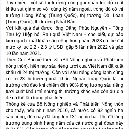
Tuy nhiên, một số thị trường cũng ghi nhận tốc độ xuất
khẩu sụt giảm so với cùng kỳ năm ngoái, trong đó có thị
trường Hồng Kông (Trung Quốc), thị trường Đài Loan
(Trung Quốc), thị trường Nhật Bản.
Với kết quả đạt được, ông Đặng Phúc Nguyên - Tổng
Thư ký Hiệp hội Rau quả Việt Nam – cho biết, dự báo
kim ngạch xuất khẩu sầu riêng trong năm 2023 có thể đạt
mức kỷ lục 2,2 - 2,3 tỷ USD, gấp 5 lần năm 2022 và gấp
10 lần năm 2021.
Theo Cục Bảo vệ thực vật (Bộ Nông nghiệp và Phát triển
nông thôn), hiện nay sầu riêng tươi của Việt Nam đã xuất
khẩu đi 24 thị trường. Còn với sầu riêng đông lạnh cũng
có tới 23 thị trường xuất khẩu. Ngoài Trung Quốc là thị
trường chủ đạo khi chiếm đến 90% tổng lượng sầu riêng
tươi xuất khẩu thì những thị trường khác vẫn còn dư địa
để có thể tập trung phát triển.
Thống kê của Bộ Nông nghiệp và Phát triển Nông thôn
cho thấy, nếu như năm 2010, cả nước có 92 nghìn ha
sầu riêng, đến nay đã tăng lên 131 nghìn ha. Tốc độ tăng
trưởng trung bình hàng năm của cả nước giai đoạn này