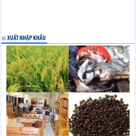
giới 11 tháng năm 2023
Giá tăng cao, xuất khẩu cà phê có thể đạt 4,5 - 5 tỷ USD trong
năm 2024
Tình hình xuất nhập khẩu và xuất siêu của Việt Nam 11 tháng
năm 2023
XUẤT NHẬP KHẨU