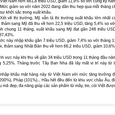
Việt Nam hơn 661,8 triệu USD, giảm 11,9% so với cùng kỳ nă
Mức giảm so với năm 2022 đang dần thu hẹp qua mỗi tháng c
sự khởi sắc trong xuất khẩu.
Xét về thị trường, Mỹ vẫn là thị trường xuất khẩu lớn nhất c
à thảm sang Mỹ đã thu về hơn 22,5 triệu USD, tăng 5,4% so vớ
ính chung 11 tháng, xuất khẩu sang Mỹ đạt gần 248 triệu US
 37,43%.
ước này nhập khẩu gần 7 triệu USD, giảm 7,4% so với tháng 1
ói, thảm sang Nhật Bản thu về hơn 66,2 triệu USD, giảm 10,6%
ĩnh vực này khi thu về gần 34 triệu USD trong 11 tháng đầu nă
g 5,25%. Tháng trước Tây Ban Nha đã lấy mất vị trí này từ 
c nhập khẩu mặt hàng này từ Việt Nam với mức tăng trưởng đ
200%), Pháp (101%)... Hầu hết đều đến từ khu vực châu Âu, đ
ẫu mã đẹp, đa năng giúp các sản phẩm từ mây, tre, cói Việt đượ