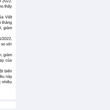
m 2022.
ho thấy
ủa Việt
i tháng
D, giảm
1/2022.
 so với
m, giảm
tay của
ột biến
iều này
c nhiều