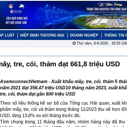
ÁP LUẬT
HIỆP ĐỊNH THƯƠNG MẠI
DOANH NGHIỆP
THÔNG TIN 
Thứ năm, 6-8-2026 -
18:55
GM
ây, tre, cói, thảm đạt 661,8 triệu USD
AsemconnectVietnam - Xuất khẩu mây, tre, cói, thảm 5 th
năm 2021 đạt 356,47 triệu USD10 tháng năm 2023, xuất kh
tre, cói, thảm đạt gần 600 triệu USD
Theo số liệu thống kê sơ bộ của Tổng cục Hải quan, xuất k
phẩm mây, tre, cói và thảm trong tháng 11/2023 thu về hơn 65,
USD, tăng 13,8% so với tháng trước đó.
Tính chung trong 11 tháng đầu năm, nhóm hàng này đã thu