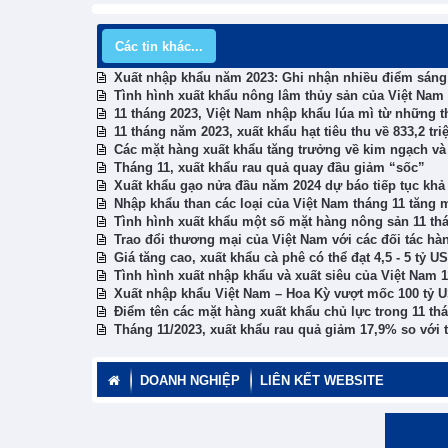
Các tin khác...
Xuất nhập khẩu năm 2023: Ghi nhận nhiều điểm sáng
Tình hình xuất khẩu nông lâm thủy sản của Việt Nam 
11 tháng 2023, Việt Nam nhập khẩu lúa mì từ những t
11 tháng năm 2023, xuất khẩu hạt tiêu thu về 833,2 tr
Các mặt hàng xuất khẩu tăng trưởng về kim ngạch và
Tháng 11, xuất khẩu rau quả quay đầu giảm “sốc”
Xuất khẩu gạo nửa đầu năm 2024 dự báo tiếp tục khả
Nhập khẩu than các loại của Việt Nam tháng 11 tăng
Tình hình xuất khẩu một số mặt hàng nông sản 11 th
Trao đổi thương mại của Việt Nam với các đối tác hà
Giá tăng cao, xuất khẩu cà phê có thể đạt 4,5 - 5 tỷ 
Tình hình xuất nhập khẩu và xuất siêu của Việt Nam 
Xuất nhập khẩu Việt Nam – Hoa Kỳ vượt mốc 100 tỷ 
Điểm tên các mặt hàng xuất khẩu chủ lực trong 11 th
Tháng 11/2023, xuất khẩu rau quả giảm 17,9% so với 
DOANH NGHIỆP
LIÊN KẾT WEBSITE