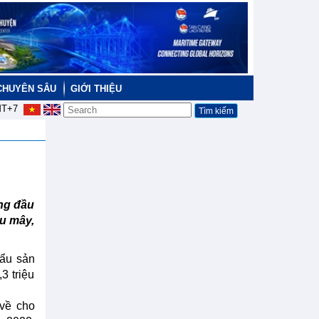
CHUYÊN SÂU
GIỚI THIỆU
T+7
áng đầu
ẩu mây,
hẩu sản
3 triệu
 về cho