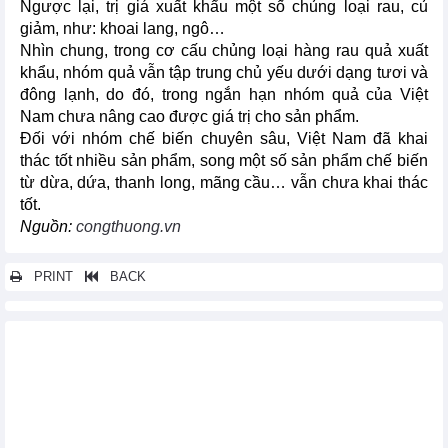
Ngược lại, trị giá xuất khẩu một số chủng loại rau, củ
giảm, như: khoai lang, ngô…
Nhìn chung, trong cơ cấu chủng loại hàng rau quả xuất
khẩu, nhóm quả vẫn tập trung chủ yếu dưới dạng tươi và
đông lạnh, do đó, trong ngắn hạn nhóm quả của Việt
Nam chưa nâng cao được giá trị cho sản phẩm.
Đối với nhóm chế biến chuyên sâu, Việt Nam đã khai
thác tốt nhiều sản phẩm, song một số sản phẩm chế biến
từ dừa, dứa, thanh long, mãng cầu… vẫn chưa khai thác
tốt.
Nguồn:
congthuong.vn
PRINT
BACK
Các tin khác...
Giá cao su xuất khẩu tháng 11/2023 tăng nhẹ
11 tháng năm 2023, xuất khẩu hạt điều thu về 3,31 tỷ USD
Xuất nhập khẩu vượt mốc 600 tỷ USD, xuất siêu kỷ lục
11 tháng năm 2023, xuất khẩu cà phê thu về 3,54 tỷ USD
Điểm tên 6 mặt hàng nông lâm thủy sản xuất khẩu vượt 3 tỷ