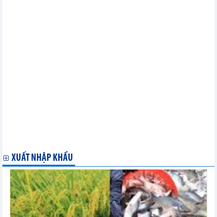
USD 11 tháng năm 2023
Dư địa nào cho xuất khẩu viên nén gỗ Việt?
Tình hình xuất khẩu và nhập khẩu thủy sản của Việt Nam tháng
10 và 10 tháng năm 2023
Năm 2023, xuất khẩu dệt may dự kiến về đích với 40,3 tỷ USD
Tình hình xuất khẩu và nhập khẩu phân bón tháng 10 và 10
tháng năm 2023
Nhập khẩu nguyên liệu sản xuất thức ăn gia súc tháng 10 và 10
tháng năm 2023
Xuất khẩu dầu thô của Việt Nam lập kỷ lục mới trong tháng 10
Bộ Công Thương công bố Danh sách sơ tuyển “Doanh nghiệp
xuất khẩu uy tín” năm 2022
Xuất khẩu gạo 10 tháng và dự báo xuất khẩu gạo năm 2023
Xuất khẩu một số mặt hàng nông sản tháng 10 và 10 tháng năm
2023
Xuất khẩu sắn và sản phẩm sắn tiếp tục tăng trưởng
XUẤT NHẬP KHẨU