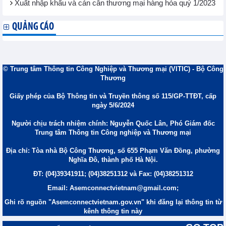
Xuất nhập khẩu và cán cân thương mại hàng hóa quý 1/2023
QUẢNG CÁO
© Trung tâm Thông tin Công Nghiệp và Thương mại (VITIC) - Bộ Công
Thương
Giấy phép của Bộ Thông tin và Truyền thông số 115/GP-TTĐT, cấp
ngày 5/6/2024
Người chịu trách nhiệm chính: Nguyễn Quốc Lân, Phó Giám đốc
Trung tâm Thông tin Công nghiệp và Thương mại
Địa chỉ: Tòa nhà Bộ Công Thương, số 655 Phạm Văn Đồng, phường
Nghĩa Đô, thành phố Hà Nội.
ĐT: (04)39341911; (04)38251312 và Fax: (04)38251312
Email: Asemconnectvietnam@gmail.com;
Ghi rõ nguồn "Asemconnectvietnam.gov.vn" khi đăng lại thông tin từ
kênh thông tin này