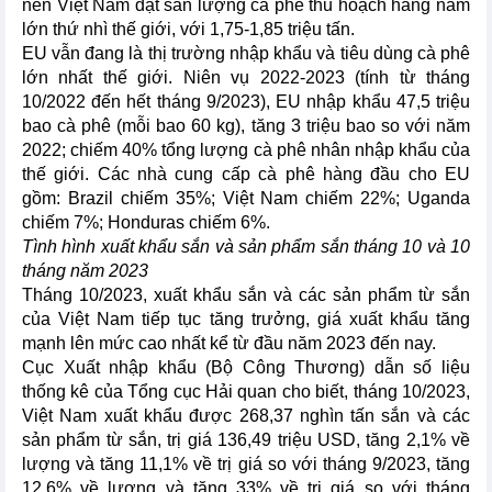
nên Việt Nam đạt sản lượng cà phê thu hoạch hàng năm
lớn thứ nhì thế giới, với 1,75-1,85 triệu tấn.
EU vẫn đang là thị trường nhập khẩu và tiêu dùng cà phê
lớn nhất thế giới. Niên vụ 2022-2023 (tính từ tháng
10/2022 đến hết tháng 9/2023), EU nhập khẩu 47,5 triệu
bao cà phê (mỗi bao 60 kg), tăng 3 triệu bao so với năm
2022; chiếm 40% tổng lượng cà phê nhân nhập khẩu của
thế giới. Các nhà cung cấp cà phê hàng đầu cho EU
gồm: Brazil chiếm 35%; Việt Nam chiếm 22%; Uganda
chiếm 7%; Honduras chiếm 6%.
Tình hình xuất khẩu sắn và sản phẩm sắn tháng 10 và 10
tháng năm 2023
Tháng 10/2023, xuất khẩu sắn và các sản phẩm từ sắn
của Việt Nam tiếp tục tăng trưởng, giá xuất khẩu tăng
mạnh lên mức cao nhất kể từ đầu năm 2023 đến nay.
Cục Xuất nhập khẩu (Bộ Công Thương) dẫn số liệu
thống kê của Tổng cục Hải quan cho biết, tháng 10/2023,
Việt Nam xuất khẩu được 268,37 nghìn tấn sắn và các
sản phẩm từ sắn, trị giá 136,49 triệu USD, tăng 2,1% về
lượng và tăng 11,1% về trị giá so với tháng 9/2023, tăng
12,6% về lượng và tăng 33% về trị giá so với tháng