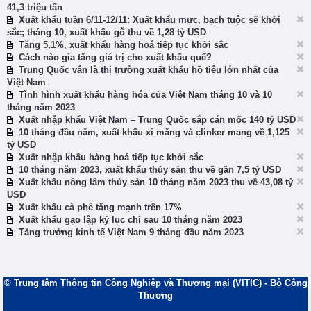
41,3 triệu tấn
Xuất khẩu tuần 6/11-12/11: Xuất khẩu mực, bạch tuộc sẽ khởi
sắc; tháng 10, xuất khẩu gỗ thu về 1,28 tỷ USD
Tăng 5,1%, xuất khẩu hàng hoá tiếp tục khởi sắc
Cách nào gia tăng giá trị cho xuất khẩu quế?
Trung Quốc vẫn là thị trường xuất khẩu hồ tiêu lớn nhất của
Việt Nam
Tình hình xuất khẩu hàng hóa của Việt Nam tháng 10 và 10
tháng năm 2023
Xuất nhập khẩu Việt Nam – Trung Quốc sắp cán mốc 140 tỷ USD
10 tháng đầu năm, xuất khẩu xi măng và clinker mang về 1,125
tỷ USD
Xuất nhập khẩu hàng hoá tiếp tục khởi sắc
10 tháng năm 2023, xuất khẩu thủy sản thu về gần 7,5 tỷ USD
Xuất khẩu nông lâm thủy sản 10 tháng năm 2023 thu về 43,08 tỷ
USD
Xuất khẩu cà phê tăng mạnh trên 17%
Xuất khẩu gạo lập kỷ lục chỉ sau 10 tháng năm 2023
Tăng trưởng kinh tế Việt Nam 9 tháng đầu năm 2023
© Trung tâm Thông tin Công Nghiệp và Thương mại (VITIC) - Bộ Công
Thương