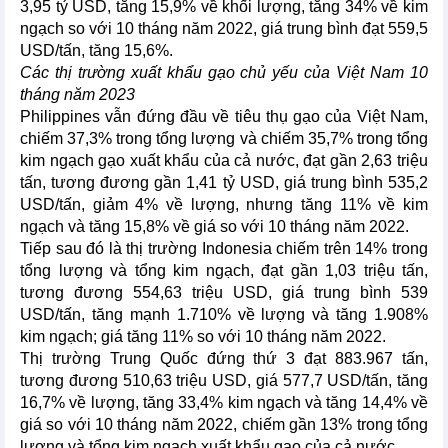
3,95 tỷ USD, tăng 15,9% về khối lượng, tăng 34% về kim
ngạch so với 10 tháng năm 2022, giá trung bình đạt 559,5
USD/tấn, tăng 15,6%.
Các thị trường xuất khẩu gạo chủ yếu của Việt Nam 10
tháng năm 2023
Philippines vẫn đứng đầu về tiêu thụ gạo của Việt Nam,
chiếm 37,3% trong tổng lượng và chiếm 35,7% trong tổng
kim ngạch gạo xuất khẩu của cả nước, đạt gần 2,63 triệu
tấn, tương đương gần 1,41 tỷ USD, giá trung bình 535,2
USD/tấn, giảm 4% về lượng, nhưng tăng 11% về kim
ngạch và tăng 15,8% về giá so với 10 tháng năm 2022.
Tiếp sau đó là thị trường Indonesia chiếm trên 14% trong
tổng lượng và tổng kim ngạch, đạt gần 1,03 triệu tấn,
tương đương 554,63 triệu USD, giá trung bình 539
USD/tấn, tăng mạnh 1.710% về lượng và tăng 1.908%
kim ngạch; giá tăng 11% so với 10 tháng năm 2022.
Thị trường Trung Quốc đứng thứ 3 đạt 883.967 tấn,
tương đương 510,63 triệu USD, giá 577,7 USD/tấn, tăng
16,7% về lượng, tăng 33,4% kim ngạch và tăng 14,4% về
giá so với 10 tháng năm 2022, chiếm gần 13% trong tổng
lượng và tổng kim ngạch xuất khẩu gạo của cả nước.