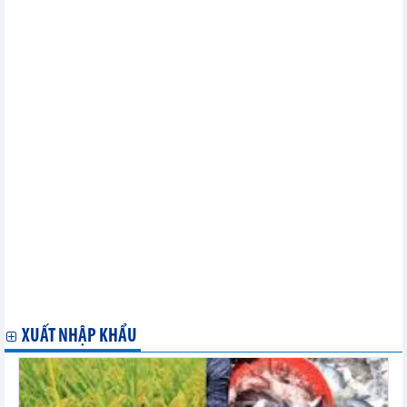
Cách nào gia tăng giá trị cho xuất khẩu quế?
Trung Quốc vẫn là thị trường xuất khẩu hồ tiêu lớn nhất của
Việt Nam
Tình hình xuất khẩu hàng hóa của Việt Nam tháng 10 và 10
tháng năm 2023
Xuất nhập khẩu Việt Nam – Trung Quốc sắp cán mốc 140 tỷ USD
10 tháng đầu năm, xuất khẩu xi măng và clinker mang về 1,125
tỷ USD
Xuất nhập khẩu hàng hoá tiếp tục khởi sắc
10 tháng năm 2023, xuất khẩu thủy sản thu về gần 7,5 tỷ USD
Xuất khẩu nông lâm thủy sản 10 tháng năm 2023 thu về 43,08 tỷ
USD
Xuất khẩu cà phê tăng mạnh trên 17%
Xuất khẩu gạo lập kỷ lục chỉ sau 10 tháng năm 2023
Tăng trưởng kinh tế Việt Nam 9 tháng đầu năm 2023
9 tháng đầu năm, Việt Nam xuất khẩu xăng dầu sang những thị
trường nào?
Tình hình xuất nhập khẩu và thặng dư thương mại tháng 9 và 9
tháng năm 2023
XUẤT NHẬP KHẨU