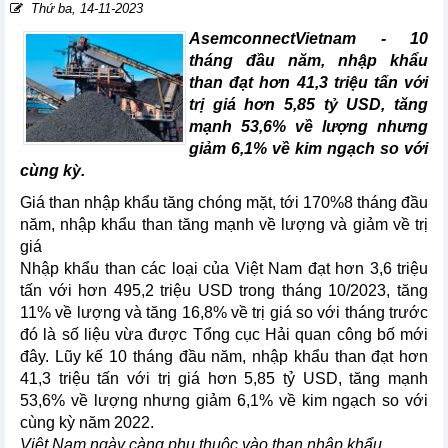
Thứ ba, 14-11-2023
AsemconnectVietnam - 10
tháng đầu năm, nhập khẩu
than đạt hơn 41,3 triệu tấn với
trị giá hơn 5,85 tỷ USD, tăng
mạnh 53,6% về lượng nhưng
giảm 6,1% về kim ngạch so với
cùng kỳ.
Giá than nhập khẩu tăng chóng mặt, tới 170%8 tháng đầu
năm, nhập khẩu than tăng mạnh về lượng và giảm về trị
giá
Nhập khẩu than các loại của Việt Nam đạt hơn 3,6 triệu
tấn với hơn 495,2 triệu USD trong tháng 10/2023, tăng
11% về lượng và tăng 16,8% về trị giá so với tháng trước
đó là số liệu vừa được Tổng cục Hải quan công bố mới
đây. Lũy kế 10 tháng đầu năm, nhập khẩu than đạt hơn
41,3 triệu tấn với trị giá hơn 5,85 tỷ USD, tăng mạnh
53,6% về lượng nhưng giảm 6,1% về kim ngạch so với
cùng kỳ năm 2022.
Việt Nam ngày càng phụ thuộc vào than nhập khẩu