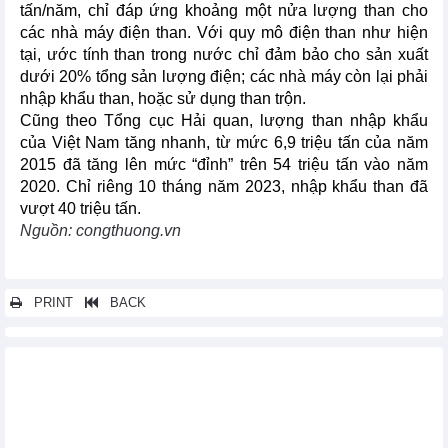
tấn/năm, chỉ đáp ứng khoảng một nửa lượng than cho
các nhà máy điện than. Với quy mô điện than như hiện
tại, ước tính than trong nước chỉ đảm bảo cho sản xuất
dưới 20% tổng sản lượng điện; các nhà máy còn lại phải
nhập khẩu than, hoặc sử dụng than trộn.
Cũng theo Tổng cục Hải quan, lượng than nhập khẩu
của Việt Nam tăng nhanh, từ mức 6,9 triệu tấn của năm
2015 đã tăng lên mức “đỉnh” trên 54 triệu tấn vào năm
2020. Chỉ riêng 10 tháng năm 2023, nhập khẩu than đã
vượt 40 triệu tấn.
Nguồn: congthuong.vn
PRINT
BACK
Các tin khác...
Xuất khẩu tuần 6/11-12/11: Xuất khẩu mực, bạch tuộc sẽ khởi
sắc; tháng 10, xuất khẩu gỗ thu về 1,28 tỷ USD
Tăng 5,1%, xuất khẩu hàng hoá tiếp tục khởi sắc