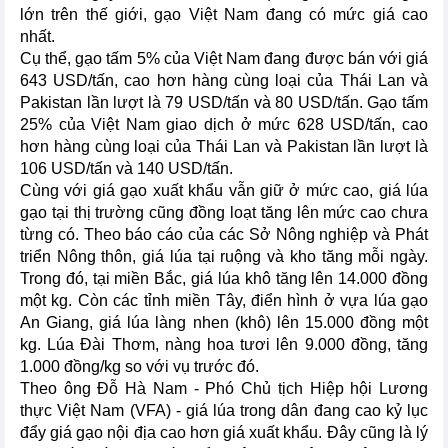
lớn trên thế giới, gạo Việt Nam đang có mức giá cao
nhất.
Cụ thể, gạo tấm 5% của Việt Nam đang được bán với giá
643 USD/tấn, cao hơn hàng cùng loại của Thái Lan và
Pakistan lần lượt là 79 USD/tấn và 80 USD/tấn. Gạo tấm
25% của Việt Nam giao dịch ở mức 628 USD/tấn, cao
hơn hàng cùng loại của Thái Lan và Pakistan lần lượt là
106 USD/tấn và 140 USD/tấn.
Cùng với giá gạo xuất khẩu vẫn giữ ở mức cao, giá lúa
gạo tại thị trường cũng đồng loạt tăng lên mức cao chưa
từng có. Theo báo cáo của các Sở Nông nghiệp và Phát
triển Nông thôn, giá lúa tại ruộng và kho tăng mỗi ngày.
Trong đó, tại miền Bắc, giá lúa khô tăng lên 14.000 đồng
một kg. Còn các tỉnh miền Tây, điển hình ở vựa lúa gạo
An Giang, giá lúa làng nhen (khô) lên 15.000 đồng một
kg. Lúa Đài Thơm, nàng hoa tươi lên 9.000 đồng, tăng
1.000 đồng/kg so với vụ trước đó.
Theo ông Đỗ Hà Nam - Phó Chủ tịch Hiệp hội Lương
thực Việt Nam (VFA) - giá lúa trong dân đang cao kỷ lục
đẩy giá gạo nội địa cao hơn giá xuất khẩu. Đây cũng là lý