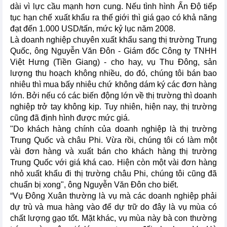
dài vì lực cầu mạnh hơn cung. Nếu tình hình Ấn Độ tiếp
tục hạn chế xuất khẩu ra thế giới thì giá gạo có khả năng
đạt đến 1.000 USD/tấn, mức kỷ lục năm 2008.
Là doanh nghiệp chuyên xuất khẩu sang thị trường Trung
Quốc, ông Nguyễn Văn Đôn - Giám đốc Công ty TNHH
Việt Hưng (Tiền Giang) - cho hay, vụ Thu Đông, sản
lượng thu hoạch không nhiều, do đó, chúng tôi bán bao
nhiêu thì mua bấy nhiêu chứ không dám ký các đơn hàng
lớn. Bởi nếu có các biến động lớn về thị trường thì doanh
nghiệp trở tay không kịp. Tuy nhiên, hiện nay, thị trường
cũng đã định hình được mức giá.
"Do khách hàng chính của doanh nghiệp là thị trường
Trung Quốc và châu Phi. Vừa rồi, chúng tôi có làm một
vài đơn hàng và xuất bán cho khách hàng thị trường
Trung Quốc với giá khá cao. Hiện còn một vài đơn hàng
nhỏ xuất khẩu đi thị trường châu Phi, chúng tôi cũng đã
chuẩn bị xong", ông Nguyễn Văn Đôn cho biết.
“Vụ Đông Xuân thường là vụ mà các doanh nghiệp phải
dự trù và mua hàng vào để dự trữ do đây là vụ mùa có
chất lượng gạo tốt. Mặt khác, vụ mùa này bà con thường