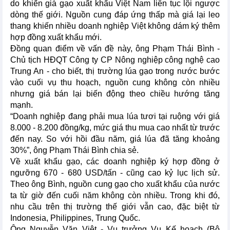
do khiến giá gạo xuất khẩu Việt Nam liên tục lội ngược
dòng thế giới. Nguồn cung đáp ứng thấp mà giá lại leo
thang khiến nhiều doanh nghiệp Việt không dám ký thêm
hợp đồng xuất khẩu mới.
Đồng quan điểm về vấn đề này, ông Phạm Thái Bình -
Chủ tịch HĐQT Công ty CP Nông nghiệp công nghệ cao
Trung An - cho biết, thị trường lúa gạo trong nước bước
vào cuối vụ thu hoạch, nguồn cung không còn nhiều
nhưng giá bán lại biến động theo chiều hướng tăng
mạnh.
“Doanh nghiệp đang phải mua lúa tươi tại ruộng với giá
8.000 - 8.200 đồng/kg, mức giá thu mua cao nhất từ trước
đến nay. So với hồi đầu năm, giá lúa đã tăng khoảng
30%”, ông Phạm Thái Bình chia sẻ.
Về xuất khẩu gạo, các doanh nghiệp ký hợp đồng ở
ngưỡng 670 - 680 USD/tấn - cũng cao kỷ lục lịch sử.
Theo ông Bình, nguồn cung gạo cho xuất khẩu của nước
ta từ giờ đến cuối năm không còn nhiều. Trong khi đó,
nhu cầu trên thị trường thế giới vẫn cao, đặc biệt từ
Indonesia, Philippines, Trung Quốc.
Ông Nguyễn Văn Việt - Vụ trưởng Vụ Kế hoạch (Bộ