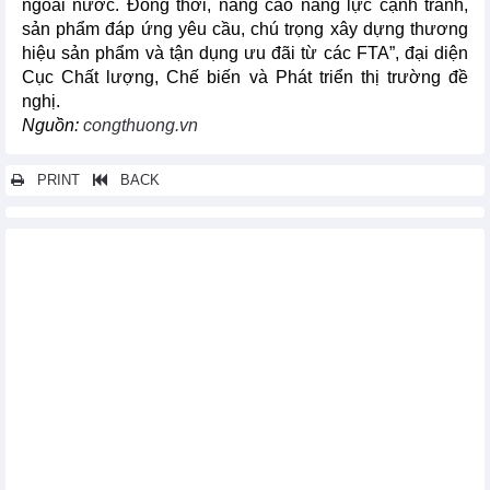
ngoài nước. Đồng thời, nâng cao năng lực cạnh tranh,
sản phẩm đáp ứng yêu cầu, chú trọng xây dựng thương
hiệu sản phẩm và tận dụng ưu đãi từ các FTA”, đại diện
Cục Chất lượng, Chế biến và Phát triển thị trường đề
nghị.
Nguồn:
congthuong.vn
PRINT
BACK
Các tin khác...
Xuất khẩu hạt điều sang Trung Quốc và Các Tiểu vương quốc Ả
rập thống nhất tăng 3 con số
Việt Nam là nguồn cung cà phê lớn nhất cho Tây Ban Nha
Xuất khẩu một số mặt hàng nông sản của Việt Nam 2 tháng đầu
năm 2023
Xuất khẩu thủy sản tháng 2 và 2 tháng đầu năm 2023
Tình hình xuất khẩu nông lâm thủy sản của Việt Nam tháng 2 và
2 tháng đầu năm 2023
Xuất khẩu cá tra sang thị trường Brazil giảm 2 con số
Điểm tên 9 mặt hàng xuất khẩu tăng trưởng dương 2 tháng đầu
năm 2023