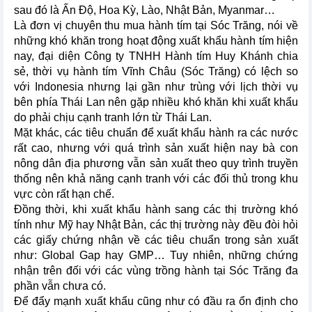
sau đó là Ấn Độ, Hoa Kỳ, Lào, Nhật Bản, Myanmar…
Là đơn vị chuyên thu mua hành tím tại Sóc Trăng, nói về
những khó khăn trong hoạt động xuất khẩu hành tím hiện
nay, đại diện Công ty TNHH Hành tím Huy Khánh chia
sẻ, thời vụ hành tím Vĩnh Châu (Sóc Trăng) có lệch so
với Indonesia nhưng lại gần như trùng với lịch thời vụ
bên phía Thái Lan nên gặp nhiều khó khăn khi xuất khẩu
do phải chịu cạnh tranh lớn từ Thái Lan.
Mặt khác, các tiêu chuẩn để xuất khẩu hành ra các nước
rất cao, nhưng với quá trình sản xuất hiện nay bà con
nông dân địa phương vẫn sản xuất theo quy trình truyền
thống nên khả năng cạnh tranh với các đối thủ trong khu
vực còn rất hạn chế.
Đồng thời, khi xuất khẩu hành sang các thị trường khó
tính như Mỹ hay Nhật Bản, các thị trường này đều đòi hỏi
các giấy chứng nhận về các tiêu chuẩn trong sản xuất
như: Global Gap hay GMP… Tuy nhiên, những chứng
nhận trên đối với các vùng trồng hành tại Sóc Trăng đa
phần vẫn chưa có.
Để đẩy mạnh xuất khẩu cũng như có đầu ra ổn định cho