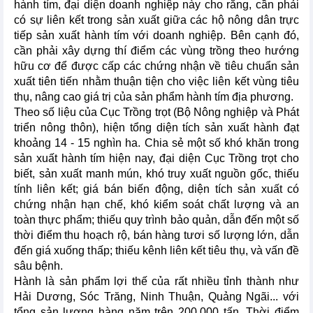
hành tím, đại diện doanh nghiệp này cho rằng, cần phải
có sự liên kết trong sản xuất giữa các hộ nông dân trực
tiếp sản xuất hành tím với doanh nghiệp. Bên cạnh đó,
cần phải xây dựng thí điểm các vùng trồng theo hướng
hữu cơ để được cấp các chứng nhận về tiêu chuẩn sản
xuất tiên tiến nhằm thuận tiện cho việc liên kết vùng tiêu
thụ, nâng cao giá trị của sản phẩm hành tím địa phương.
Theo số liệu của Cục Trồng trọt (Bộ Nông nghiệp và Phát
triển nông thôn), hiện tổng diện tích sản xuất hành đạt
khoảng 14 - 15 nghìn ha. Chia sẻ một số khó khăn trong
sản xuất hành tím hiện nay, đại diện Cục Trồng trọt cho
biết, sản xuất manh mún, khó truy xuất nguồn gốc, thiếu
tính liên kết; giá bán biến động, diện tích sản xuất có
chứng nhận hạn chế, khó kiểm soát chất lượng và an
toàn thực phẩm; thiếu quy trình bảo quản, dẫn đến một số
thời điểm thu hoạch rộ, bán hàng tươi số lượng lớn, dẫn
đến giá xuống thấp; thiếu kênh liên kết tiêu thụ, và vấn đề
sâu bệnh.
Hành là sản phẩm lợi thế của rất nhiều tỉnh thành như
Hải Dương, Sóc Trăng, Ninh Thuận, Quảng Ngãi... với
tổng sản lượng hàng năm trên 200.000 tấn. Thời điểm