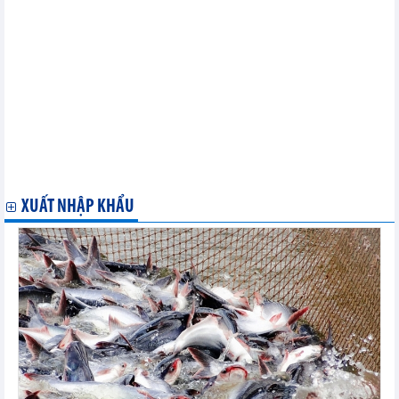
Tình hình xuất nhập khẩu hàng hóa của Việt Nam tháng 2 và 2
tháng đầu năm 2023
Nông sản, thực phẩm Việt chinh phục thị trường Nhật Bản
Xuất khẩu tôm đối mặt nhiều khó khăn trong năm 2023
Tháng 2/2023, hồ tiêu xuất khẩu tăng trưởng 2 con số
Xuất nhập khẩu hàng hoá của Việt Nam ước đạt 49,46 tỷ USD
trong tháng 2/2023
Tháng 2/2023, xuất khẩu cà phê tăng trưởng 2 con số
Tháng 2/2023, xuất khẩu thủy sản phục hồi trở lại
2 tháng đầu năm 2023, Trung Quốc vươn lên là thị trường xuất
khẩu nông lâm thủy sản lớn nhất
XUẤT NHẬP KHẨU