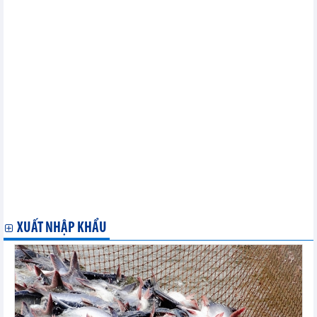
Xuất khẩu cá tra sang thị trường Brazil giảm 2 con số
Điểm tên 9 mặt hàng xuất khẩu tăng trưởng dương 2 tháng đầu
năm 2023
Tình hình xuất nhập khẩu hàng hóa của Việt Nam tháng 2 và 2
tháng đầu năm 2023
Nông sản, thực phẩm Việt chinh phục thị trường Nhật Bản
Xuất khẩu tôm đối mặt nhiều khó khăn trong năm 2023
Tháng 2/2023, hồ tiêu xuất khẩu tăng trưởng 2 con số
Xuất nhập khẩu hàng hoá của Việt Nam ước đạt 49,46 tỷ USD
trong tháng 2/2023
Tháng 2/2023, xuất khẩu cà phê tăng trưởng 2 con số
2 tháng đầu năm 2023, Trung Quốc vươn lên là thị trường xuất
khẩu nông lâm thủy sản lớn nhất
Xuất khẩu thủy sản bật tăng trở lại trong nửa đầu tháng 2/2023
ASEAN là thị trường xuất khẩu thủy sản lớn thứ 4 của Việt Nam
trong tháng 1/2023
XUẤT NHẬP KHẨU