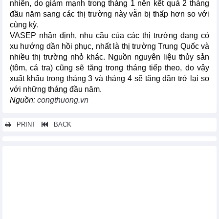
nhiên, do giảm mạnh trong tháng 1 nên kết quả 2 tháng
đầu năm sang các thị trường này vẫn bị thấp hơn so với
cùng kỳ.
VASEP nhận định, nhu cầu của các thị trường đang có
xu hướng dần hồi phục, nhất là thị trường Trung Quốc và
nhiều thị trường nhỏ khác. Nguồn nguyên liệu thủy sản
(tôm, cá tra) cũng sẽ tăng trong tháng tiếp theo, do vậy
xuất khẩu trong tháng 3 và tháng 4 sẽ tăng dần trở lại so
với những tháng đầu năm.
Nguồn:
congthuong.vn
PRINT
BACK
Các tin khác...
Việt Nam là nguồn cung cà phê lớn nhất cho Tây Ban Nha
Xuất khẩu một số mặt hàng nông sản của Việt Nam 2 tháng đầu
năm 2023
Xuất khẩu thủy sản tháng 2 và 2 tháng đầu năm 2023
Tình hình xuất khẩu nông lâm thủy sản của Việt Nam tháng 2 và
2 tháng đầu năm 2023