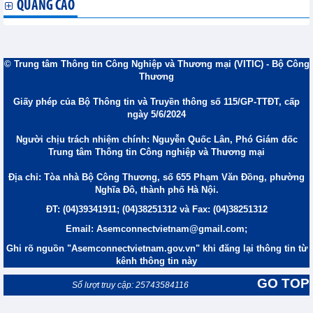
QUẢNG CÁO
© Trung tâm Thông tin Công Nghiệp và Thương mại (VITIC) - Bộ Công
Thương
Giấy phép của Bộ Thông tin và Truyền thông số 115/GP-TTĐT, cấp
ngày 5/6/2024
Người chịu trách nhiệm chính: Nguyễn Quốc Lân, Phó Giám đốc
Trung tâm Thông tin Công nghiệp và Thương mại
Địa chỉ: Tòa nhà Bộ Công Thương, số 655 Phạm Văn Đồng, phường
Nghĩa Đô, thành phố Hà Nội.
ĐT: (04)39341911; (04)38251312 và Fax: (04)38251312
Email: Asemconnectvietnam@gmail.com;
Ghi rõ nguồn "Asemconnectvietnam.gov.vn" khi đăng lại thông tin từ
kênh thông tin này
GO TOP
Số lượt truy cập: 25743584116