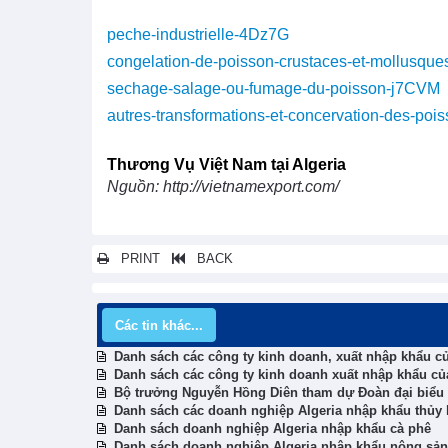
peche-industrielle-4Dz7G
congelation-de-poisson-crustaces-et-mollusque
sechage-salage-ou-fumage-du-poisson-j7CVM
autres-transformations-et-concervation-des-poi
Thương Vụ Việt Nam tại Algeria
Nguồn: http://vietnamexport.com/
PRINT
BACK
Các tin khác...
Danh sách các công ty kinh doanh, xuất nhập khẩu cu
Danh sách các công ty kinh doanh xuất nhập khẩu của
Bộ trưởng Nguyễn Hồng Diên tham dự Đoàn đại biểu 
Danh sách các doanh nghiệp Algeria nhập khẩu thủy 
Danh sách doanh nghiệp Algeria nhập khẩu cà phê
Danh sách doanh nghiệp Algeria nhập khẩu nông sản