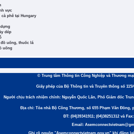
n
ĩnh vực
 cà phê tại Hungary
y dựng
ày dép
ỗ
đồ uống, thuốc lá
đồ uống
© Trung tâm Thông tin Công Nghiệp và Thương mại
Giấy phép của Bộ Thông tin và Truyền thông số 115
Người chịu trách nhiệm chính: Nguyễn Quốc Lân, Phó Giám đốc Tru
Địa chỉ: Tòa nhà Bộ Công Thương, số 655 Phạm Văn Đồng, 
ĐT: (04)39341911; (04)38251312 và Fax:
Email: Asemconnectvietnam@gm
Ghi rõ nguồn "Asemconnectvietnam.gov.vn" khi đăng lại 