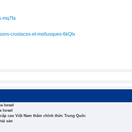
s-mq7fa
ssons-crustaces-et-mollusques-6kQIx
̉a Israel
 Israel
cấp cao Việt Nam thăm chính thức Trung Quốc
hải sản