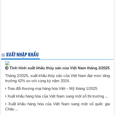
Các yêu cầu truy xuất nguồn gốc chặt chẽ hơn đang chi phối thị
trường mật ong Bắc Âu và lời khuyên cho doanh nghiệp xuất khẩu
Việt Nam
Canada ban hành kết luận đối với mặt hàng ống dẫn dầu nhập
khẩu từ Việt Nam
Thái Lan khởi xướng rà soát cuối kỳ lệnh áp thuế chống bán
phá giá đối với mặt hàng thép các bon cán nguội có xuất xứ hoặc
nhập khẩu từ Việt Nam, Trung Quốc, Đài Loan
Tổng thống Mỹ Donald Trump cam kết tăng cường xuất khẩu
LNG sang châu Âu
XUẤT NHẬP KHẨU
Tình hình xuất khẩu thủy sản của Việt Nam tháng 2/2025
Tháng 2/2025, xuất khẩu thủy sản của Việt Nam đạt mức tăng
trưởng 42% so với cùng kỳ năm 2024.
Trao đổi thương mại hàng hóa Việt – Mỹ tháng 1/2025
Xuất khẩu hàng hóa của Việt Nam sang một số thị trường ...
Xuất khẩu hàng hóa của Việt Nam sang một số quốc gia
Châu ...