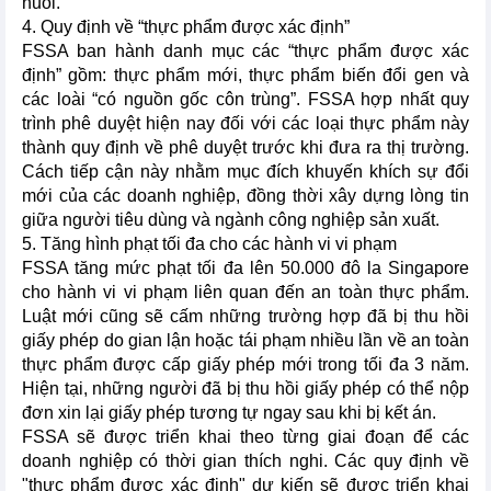
nuôi.
4. Quy định về “thực phẩm được xác định”
FSSA ban hành danh mục các “thực phẩm được xác
định” gồm: thực phẩm mới, thực phẩm biến đổi gen và
các loài “có nguồn gốc côn trùng”. FSSA hợp nhất quy
trình phê duyệt hiện nay đối với các loại thực phẩm này
thành quy định về phê duyệt trước khi đưa ra thị trường.
Cách tiếp cận này nhằm mục đích khuyến khích sự đổi
mới của các doanh nghiệp, đồng thời xây dựng lòng tin
giữa người tiêu dùng và ngành công nghiệp sản xuất.
5. Tăng hình phạt tối đa cho các hành vi vi phạm
FSSA tăng mức phạt tối đa lên 50.000 đô la Singapore
cho hành vi vi phạm liên quan đến an toàn thực phẩm.
Luật mới cũng sẽ cấm những trường hợp đã bị thu hồi
giấy phép do gian lận hoặc tái phạm nhiều lần về an toàn
thực phẩm được cấp giấy phép mới trong tối đa 3 năm.
Hiện tại, những người đã bị thu hồi giấy phép có thể nộp
đơn xin lại giấy phép tương tự ngay sau khi bị kết án.
FSSA sẽ được triển khai theo từng giai đoạn để các
doanh nghiệp có thời gian thích nghi. Các quy định về
"thực phẩm được xác định" dự kiến sẽ được triển khai