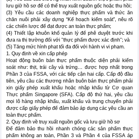
lưu giữ hồ sơ để có thể truy xuất nguồn gốc hoặc thu hồi;
(3) Yêu cầu các doanh nghiệp thực phẩm và thức ăn
chăn nuôi phải xây dựng “Kế hoạch kiểm soát”, nêu rõ
các chiến lược để đạt được an toàn thực phẩm;
(4) Thiết lập khuôn khổ quản lý để phê duyệt trước khi
đưa ra thị trường đối với "thực phẩm được xác định"; và
(5) Tăng mức hình phạt tối đa đối với hành vi vi phạm.
1. Quy định về xin cấp phép
Hoạt động buôn bán thực phẩm thuộc diện phải kiểm
soát như: thịt, trái cây và trứng… được hợp nhất trong
Phần 3 của FSSA, với các tiếp cận hai cấp. Cấp độ đầu
tiên, yêu cầu các thương nhân buôn bán thực phẩm phải
xin giấy phép xuất khẩu hoặc nhập khẩu từ Cơ quan
Thực phẩm Singapore (SFA). Cấp độ thứ hai, yêu cầu
mọi lô hàng nhập khẩu, xuất khẩu và trung chuyển phải
được cấp giấy phép để đảm bảo áp dụng các yêu cầu an
toàn thực phẩm.
2. Quy định về truy xuất nguồn gốc và lưu giữ hồ sơ
Để đảm bảo thu hồi nhanh chóng các sản phẩm thực
phẩm không an toàn, Phần 3 và Phần 4 của FSSA áp