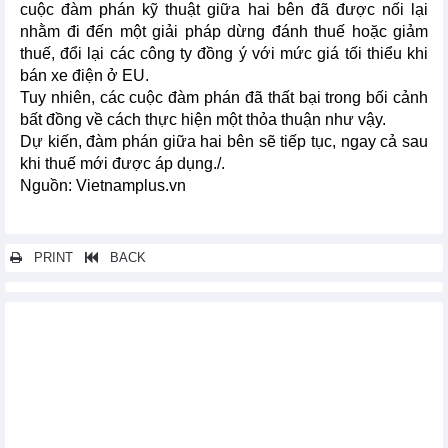
cuộc đàm phán kỹ thuật giữa hai bên đã được nối lại
nhằm đi đến một giải pháp dừng đánh thuế hoặc giảm
thuế, đổi lại các công ty đồng ý với mức giá tối thiểu khi
bán xe điện ở EU.
Tuy nhiên, các cuộc đàm phán đã thất bại trong bối cảnh
bất đồng về cách thực hiện một thỏa thuận như vậy.
Dự kiến, đàm phán giữa hai bên sẽ tiếp tục, ngay cả sau
khi thuế mới được áp dụng./.
Nguồn: Vietnamplus.vn
PRINT
BACK
Các tin khác...
Hướng dẫn tham gia vụ Nam Phi điều tra chống bán phá giá lốp
xe ôtô
Hoa Kỳ khởi xướng rà soát hành chính sản phẩm ống thép dẫn
dầu từ Việt Nam
Hoa Kỳ gia hạn ban hành kết luận rà soát lần thứ nhất sản phẩm
mật ong Việt Nam