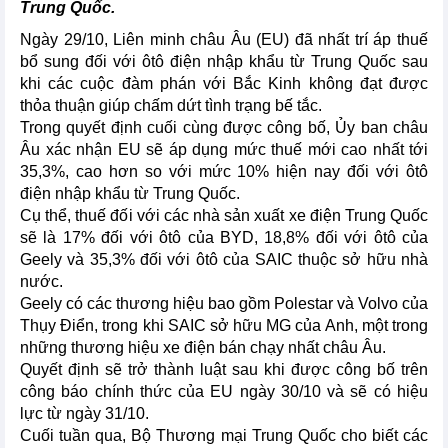
Trung Quốc.
Ngày 29/10, Liên minh châu Âu (EU) đã nhất trí áp thuế
bổ sung đối với ôtô điện nhập khẩu từ Trung Quốc sau
khi các cuộc đàm phán với Bắc Kinh không đạt được
thỏa thuận giúp chấm dứt tình trạng bế tắc.
Trong quyết định cuối cùng được công bố, Ủy ban châu
Âu xác nhận EU sẽ áp dụng mức thuế mới cao nhất tới
35,3%, cao hơn so với mức 10% hiện nay đối với ôtô
điện nhập khẩu từ Trung Quốc.
Cụ thể, thuế đối với các nhà sản xuất xe điện Trung Quốc
sẽ là 17% đối với ôtô của BYD, 18,8% đối với ôtô của
Geely và 35,3% đối với ôtô của SAIC thuộc sở hữu nhà
nước.
Geely có các thương hiệu bao gồm Polestar và Volvo của
Thụy Điển, trong khi SAIC sở hữu MG của Anh, một trong
những thương hiệu xe điện bán chạy nhất châu Âu.
Quyết định sẽ trở thành luật sau khi được công bố trên
công báo chính thức của EU ngày 30/10 và sẽ có hiệu
lực từ ngày 31/10.
Cuối tuần qua, Bộ Thương mại Trung Quốc cho biết các