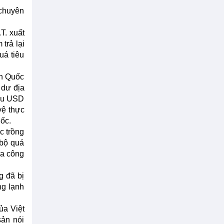
 chuyên
T. xuất
trả lại
uá tiêu
àn Quốc
 dư địa
iệu USD
vệ thực
ốc.
c trồng
 bộ quá
ữa công
g đã bị
ng lạnh
ủa Việt
sản nói