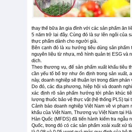
thay thế bữa ăn gia đình với các sản phẩm ăn l
5 năm trở lại đây. Cùng đó là sự lên ngôi của
thực phẩm dành cho người già.
Bên cạnh đó là xu hướng tiêu dùng sản phẩm th
nguyên liệu từ nhựa, mô hình quản trị ESG và n
dịch.
Theo thương vụ, để sản phẩm xuất khẩu tiêu th
cần yếu tố bổ trợ như ổn định trong sản xuất, a
này, doanh nghiệp sẽ thuận lợi trong đàm phán và
Do đó, các địa phương, hiệp hội và doanh nghi
xác định rõ sản phẩm hướng tới phân khúc tiê
lượng thuốc bảo vệ thực vật (hệ thống PLS) tại 
Cảnh báo doanh nghiệp Việt Nam về vi phạm m
khẩu của Việt Nam, Thương vụ Việt Nam tại H
Hàn Quốc (MFDS) đã tiến hành kiểm tra ngẫu n
Quốc, trong đó có các sản phẩm xoài xuất xứ từ
là 0.08 và 0.05 vượt quá mức quy định của hệ t