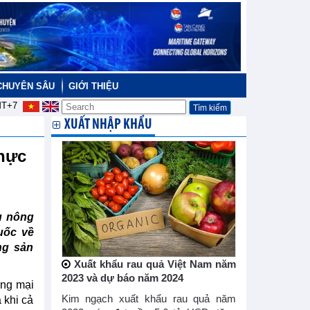
CHUYÊN SÂU
GIỚI THIỆU
T+7
XUẤT NHẬP KHẨU
thực
u nông
uốc về
ng sản
Xuất khẩu rau quả Việt Nam năm
2023 và dự báo năm 2024
ơng mại
Kim ngạch xuất khẩu rau quả năm
 khi cả