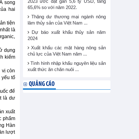
2023 ước đạt gần 5,6 tỷ USD, tăng
TA song
65,6% so với năm 2022.
ủa hai
Thặng dư thương mại ngành nông
ản tiện
lâm thủy sản của Việt Nam ...
nhất là
Dự báo xuất khẩu thủy sản năm
rganic,
2024
Xuất khẩu các mặt hàng nông sản
sử dụng
chủ lực của Việt Nam năm ...
nh kiểm
Tình hình nhập khẩu nguyên liệu sản
xuất thức ăn chăn nuôi ...
 vị còn
 yếu tố
QUẢNG CÁO
Quốc để
t là dư
ản xuất
ợc phẩm
ờng Hàn
ần lượt