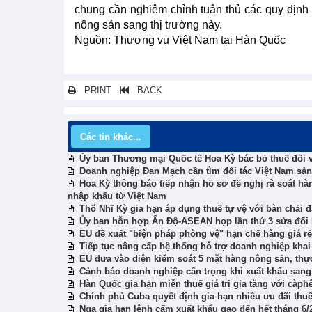
chung cần nghiêm chỉnh tuân thủ các quy định
nông sản sang thị trường này.
Nguồn: Thương vụ Việt Nam tại Hàn Quốc
PRINT
BACK
Các tin khác...
Ủy ban Thương mại Quốc tế Hoa Kỳ bác bỏ thuế đối v
Doanh nghiệp Đan Mạch cần tìm đối tác Việt Nam sản
Hoa Kỳ thông báo tiếp nhận hồ sơ đề nghị rà soát hà
nhập khẩu từ Việt Nam
Thổ Nhĩ Kỳ gia hạn áp dụng thuế tự vệ với bàn chải 
Ủy ban hỗn hợp Ấn Độ-ASEAN họp lần thứ 3 sửa đổi 
EU đề xuất "biện pháp phòng vệ" hạn chế hàng giá rẻ
Tiếp tục nâng cấp hệ thống hỗ trợ doanh nghiệp khai
EU đưa vào diện kiểm soát 5 mặt hàng nông sản, th
Cảnh báo doanh nghiệp cẩn trọng khi xuất khẩu san
Hàn Quốc gia hạn miễn thuế giá trị gia tăng với càph
Chính phủ Cuba quyết định gia hạn nhiều ưu đãi thuế
Nga gia hạn lệnh cấm xuất khẩu gạo đến hết tháng 6/