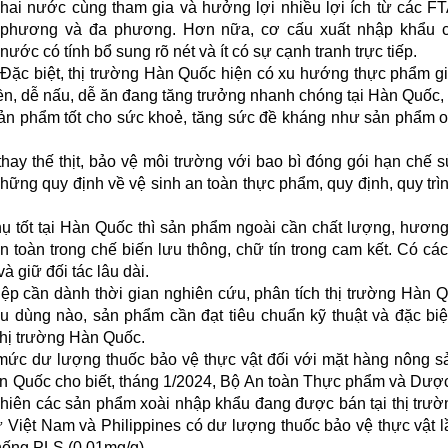
hai nước cùng tham gia và hưởng lợi nhiều lợi ích từ các F
phương và đa phương. Hơn nữa, cơ cấu xuất nhập khẩu c
nước có tính bổ sung rõ nét và ít có sự cạnh tranh trực tiếp.
Đặc biệt, thị trường Hàn Quốc hiện có xu hướng thực phẩm gi
iền, dễ nấu, dễ ăn đang tăng trưởng nhanh chóng tại Hàn Quốc, 
 sản phẩm tốt cho sức khoẻ, tăng sức đề kháng như sản phẩm o
ay thế thịt, bảo vệ môi trường với bao bì đóng gói hạn chế 
hững quy định về vệ sinh an toàn thực phẩm, quy định, quy trì
ụ tốt tại Hàn Quốc thì sản phẩm ngoài cần chất lượng, hương
n toàn trong chế biến lưu thông, chữ tín trong cam kết. Có các
 giữ đối tác lâu dài.
ệp cần dành thời gian nghiên cứu, phân tích thị trường Hàn 
u dùng nào, sản phẩm cần đạt tiêu chuẩn kỹ thuật và đặc biệ
thị trường Hàn Quốc.
ức dư lượng thuốc bảo vệ thực vật đối với mặt hàng nông s
àn Quốc cho biết, tháng 1/2024, Bộ An toàn Thực phẩm và Dư
hiên các sản phẩm xoài nhập khẩu đang được bán tại thị trư
 Việt Nam và Philippines có dư lượng thuốc bảo vệ thực vật l
hống PLS (0.01mg/g).