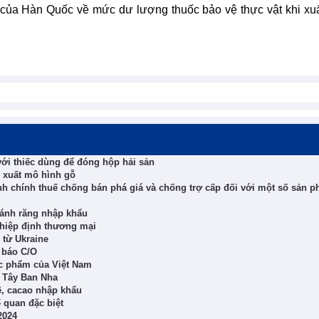
 của Hàn Quốc về mức dư lượng thuốc bảo vệ thực vật khi xu
ới thiếc dùng để đóng hộp hải sản
 xuất mô hình gỗ
nh chính thuế chống bán phá giá và chống trợ cấp đối với một số sản 
đánh răng nhập khẩu
hiệp định thương mại
 từ Ukraine
 báo C/O
ực phẩm của Việt Nam
g Tây Ban Nha
ê, cacao nhập khẩu
 quan đặc biệt
2024