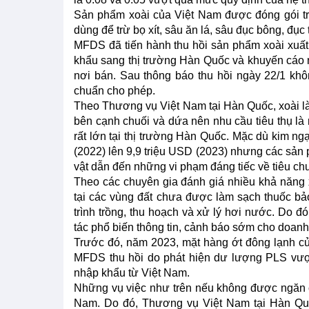
Sản phẩm xoài của Việt Nam được đóng gói tro
dùng để trừ bọ xít, sâu ăn lá, sâu đục bông, đục tr
MFDS đã tiến hành thu hồi sản phẩm xoài xuất
khẩu sang thị trường Hàn Quốc và khuyến cáo n
nơi bán. Sau thông báo thu hồi ngày 22/1 khô
chuẩn cho phép.
Theo Thương vụ Việt Nam tại Hàn Quốc, xoài là
bên cạnh chuối và dứa nên nhu cầu tiêu thụ là 
rất lớn tại thị trường Hàn Quốc. Mặc dù kim n
(2022) lên 9,9 triệu USD (2023) nhưng các sản
vật dẫn đến những vi phạm đáng tiếc về tiêu ch
Theo các chuyên gia đánh giá nhiều khả năng
tại các vùng đất chưa được làm sạch thuốc bả
trình trồng, thu hoạch và xử lý hơi nước. Do
tác phổ biến thông tin, cảnh báo sớm cho doanh
Trước đó, năm 2023, mặt hàng ớt đông lạnh c
MFDS thu hồi do phát hiện dư lượng PLS vượ
nhập khẩu từ Việt Nam.
Những vụ việc như trên nếu không được ngăn c
Nam. Do đó, Thương vụ Việt Nam tại Hàn Quố