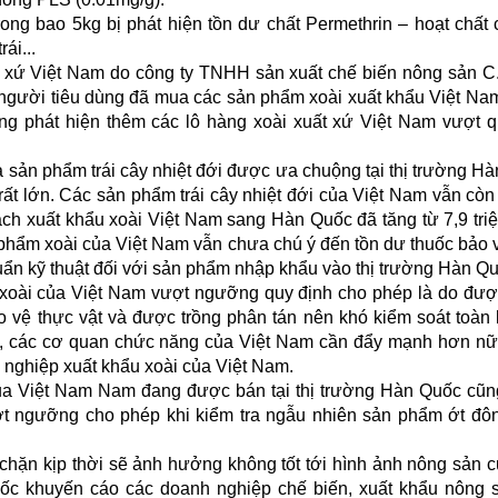
ng bao 5kg bị phát hiện tồn dư chất Permethrin – hoạt chất
ái...
 xứ Việt Nam do công ty TNHH sản xuất chế biến nông sản C.
gười tiêu dùng đã mua các sản phẩm xoài xuất khẩu Việt Nam 
ng phát hiện thêm các lô hàng xoài xuất xứ Việt Nam vượt q
 sản phẩm trái cây nhiệt đới được ưa chuộng tại thị trường H
rất lớn. Các sản phẩm trái cây nhiệt đới của Việt Nam vẫn còn
gạch xuất khẩu xoài Việt Nam sang Hàn Quốc đã tăng từ 7,9 tr
 phẩm xoài của Việt Nam vẫn chưa chú ý đến tồn dư thuốc bảo 
uẩn kỹ thuật đối với sản phẩm nhập khẩu vào thị trường Hàn Qu
 xoài của Việt Nam vượt ngưỡng quy định cho phép là do đượ
o vệ thực vật và được trồng phân tán nên khó kiểm soát toàn
 đó, các cơ quan chức năng của Việt Nam cần đẩy mạnh hơn n
 nghiệp xuất khẩu xoài của Việt Nam.
ủa Việt Nam Nam đang được bán tại thị trường Hàn Quốc cũn
t ngưỡng cho phép khi kiểm tra ngẫu nhiên sản phẩm ớt đô
hặn kịp thời sẽ ảnh hưởng không tốt tới hình ảnh nông sản c
c khuyến cáo các doanh nghiệp chế biến, xuất khẩu nông 