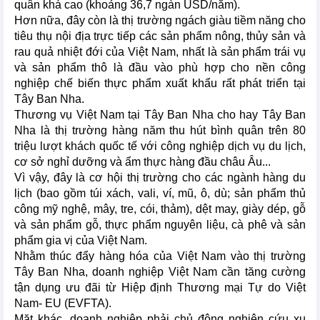
quân khá cao (khoảng 36,7 ngàn USD/năm).
Hơn nữa, đây còn là thị trường ngách giàu tiềm năng cho
tiêu thụ nội địa trực tiếp các sản phẩm nông, thủy sản và
rau quả nhiệt đới của Việt Nam, nhất là sản phẩm trái vụ
và sản phẩm thô là đầu vào phù hợp cho nền công
nghiệp chế biến thực phẩm xuất khẩu rất phát triển tại
Tây Ban Nha.
Thương vụ Việt Nam tại Tây Ban Nha cho hay Tây Ban
Nha là thị trường hàng năm thu hút bình quân trên 80
triệu lượt khách quốc tế với công nghiệp dịch vụ du lịch,
cơ sở nghỉ dưỡng và ẩm thực hàng đầu châu Âu...
Vì vậy, đây là cơ hội thị trường cho các ngành hàng du
lịch (bao gồm túi xách, vali, ví, mũ, ô, dù; sản phẩm thủ
công mỹ nghệ, mây, tre, cói, thảm), dệt may, giày dép, gỗ
và sản phẩm gỗ, thực phẩm nguyên liệu, cà phê và sản
phẩm gia vị của Việt Nam.
Nhằm thúc đẩy hàng hóa của Việt Nam vào thị trường
Tây Ban Nha, doanh nghiệp Việt Nam cần tăng cường
tận dụng ưu đãi từ Hiệp định Thương mại Tự do Việt
Nam- EU (EVFTA).
Mặt khác, doanh nghiệp phải chủ động nghiên cứu xu