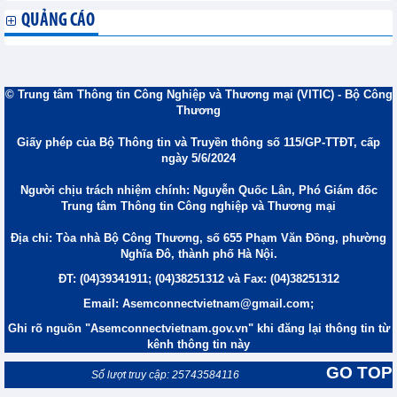
QUẢNG CÁO
© Trung tâm Thông tin Công Nghiệp và Thương mại (VITIC) - Bộ Công
Thương
Giấy phép của Bộ Thông tin và Truyền thông số 115/GP-TTĐT, cấp
ngày 5/6/2024
Người chịu trách nhiệm chính: Nguyễn Quốc Lân, Phó Giám đốc
Trung tâm Thông tin Công nghiệp và Thương mại
Địa chỉ: Tòa nhà Bộ Công Thương, số 655 Phạm Văn Đồng, phường
Nghĩa Đô, thành phố Hà Nội.
ĐT: (04)39341911; (04)38251312 và Fax: (04)38251312
Email: Asemconnectvietnam@gmail.com;
Ghi rõ nguồn "Asemconnectvietnam.gov.vn" khi đăng lại thông tin từ
kênh thông tin này
GO TOP
Số lượt truy cập: 25743584116