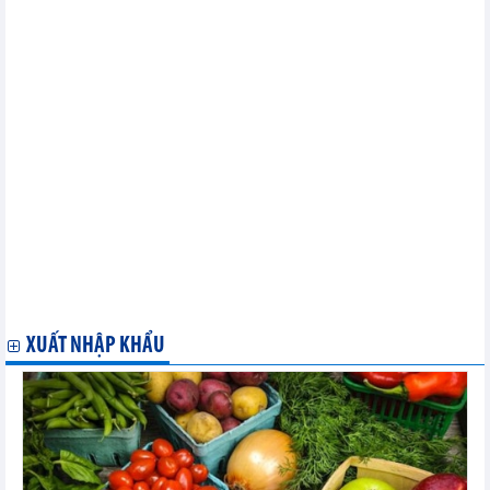
lực từ Việt Nam
WHO kêu gọi thực thi các biện pháp nghiêm ngặt kiểm soát
thuốc lá điện tử
Những lưu ý khi xuất khẩu mặt hàng gỗ sang Anh
Indonesia đưa vụ kiện thuế nhập khẩu thép không gỉ lên WTO
Thổ Nhĩ Kỳ điều tra chống bán phá giá pin năng lượng mặt trời
từ Việt Nam
Ấn Độ bắt đầu rà soát về lệnh áp thuế trợ cấp ống thép hàn
không gỉ Việt Nam
Hoa Kỳ khởi xướng điều tra chống trợ cấp đối với sản phẩm
tôm nước ấm đông lạnh nhập khẩu từ Việt Nam
Ấn Độ chính thức thông báo khởi xướng điều tra chống bán
phá giá đối với ống thép hàn không gỉ có xuất xứ hoặc nhập khẩu từ
Thái Lan và Việt Nam
Hoa Kỳ chính thức khởi xướng điều tra chống bán phá giá với
nhôm đùn ép và các sản phẩm từ nhôm nhập khẩu từ Việt Nam
XUẤT NHẬP KHẨU