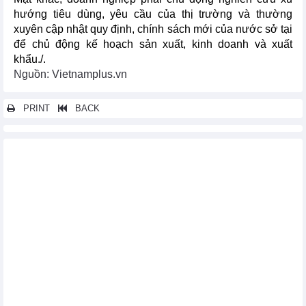
hướng tiêu dùng, yêu cầu của thị trường và thường
xuyên cập nhật quy định, chính sách mới của nước sở tại
để chủ động kế hoạch sản xuất, kinh doanh và xuất
khẩu./.
Nguồn: Vietnamplus.vn
PRINT
BACK
Các tin khác...
Hàn Quốc gia hạn miễn thuế giá trị gia tăng với càphê, cacao
nhập khẩu
Chính phủ Cuba quyết định gia hạn nhiều ưu đãi thuế quan đặc
biệt
Nga gia hạn lệnh cấm xuất khẩu gạo đến hết tháng 6/2024
Mỹ thông báo gia hạn miễn thuế thép, nhôm nhập khẩu của EU
Khuyến cáo các doanh nghiệp thực phẩm khi xuất khẩu sang
Singapore
Trung Quốc không yêu cầu nộp giấy chứng nhận và phí khi
nhập khẩu nông sản
Ấn Độ nhận đơn đề nghị điều tra chống trợ cấp với kính cường