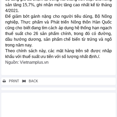
sản tăng 15,7%, ghi nhận mức tăng cao nhất kể từ tháng
4/2021.
Để giảm bớt gánh nặng cho người tiêu dùng, Bộ Nông
nghiệp, Thực phẩm và Phát triển Nông thôn Hàn Quốc
cũng cho biết đang tìm cách áp dụng hệ thống hạn ngạch
thuế suất cho 26 sản phẩm chính, trong đó có đường,
dầu hướng dương, sản phẩm chế biến từ trứng và ngô
trong năm nay.
Theo chính sách này, các mặt hàng trên sẽ được nhập
khẩu với thuế suất ưu tiên với số lượng nhất định./.
Nguồn: Vietnamplus.vn
PRINT
BACK
Các tin khác...
Chính phủ Cuba quyết định gia hạn nhiều ưu đãi thuế quan đặc
biệt
Nga gia hạn lệnh cấm xuất khẩu gạo đến hết tháng 6/2024