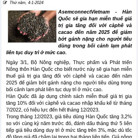
Thứ năm, 4-1-2024
AsemconnectVietnam - Hàn
Quốc sẽ gia hạn miễn thuế giá
trị gia tăng đối với càphê và
cacao đến năm 2025 để giảm
bớt gánh nặng cho người tiêu
dùng trong bối cảnh lạm phát
liên tục duy trì ở mức cao.
Ngày 3/1, Bộ Nông nghiệp, Thực phẩm và Phát triển
Nông thôn Hàn Quốc cho biết nước này sẽ gia hạn miễn
thuế giá trị gia tăng đối với càphê và cacao đến năm
2025 để giảm bớt gánh nặng cho người tiêu dùng trong
bối cảnh lạm phát liên tục duy trì ở mức cao.
Hàn Quốc đã áp dụng chính sách miễn thuế giá trị gia
tăng 10% đối với càphê và cacao nhập khẩu kể từ tháng
7/2022, có hiệu lực đến hết tháng 12/2023.
Trong tháng 12/2023, giá tiêu dùng Hàn Quốc tăng 3,2%
so với cùng kỳ năm trước đó, đánh dấu tháng thứ 5 liên
tiếp giá tiêu dùng duy trì ở mức tăng trên 3%, mặc dù tốc
độ tăng giá đã chậm lại trong hai tháng liên tiếp. Giá nông