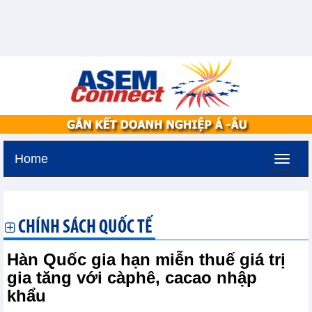
Home
Thứ sáu, 7-8-2026 -
17:12
GMT+7
CHÍNH SÁCH QUỐC TẾ
Hàn Quốc gia hạn miễn thuế giá trị
gia tăng với càphê, cacao nhập
khẩu