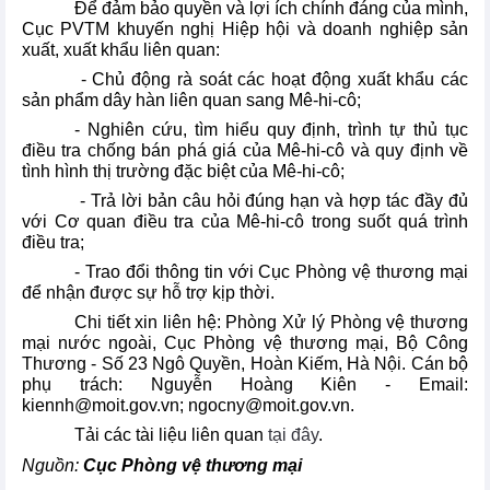
Để đảm bảo quyền và lợi ích chính đáng của mình,
Cục PVTM khuyến nghị Hiệp hội và doanh nghiệp sản
xuất, xuất khẩu liên quan:
- Chủ động rà soát các hoạt động xuất khẩu các
sản phẩm dây hàn liên quan sang Mê-hi-cô;
- Nghiên cứu, tìm hiểu quy định, trình tự thủ tục
điều tra chống bán phá giá của Mê-hi-cô và quy định về
tình hình thị trường đặc biệt của Mê-hi-cô;
- Trả lời bản câu hỏi đúng hạn và hợp tác đầy đủ
với Cơ quan điều tra của Mê-hi-cô trong suốt quá trình
điều tra;
- Trao đổi thông tin với Cục Phòng vệ thương mại
để nhận được sự hỗ trợ kịp thời.
Chi tiết xin liên hệ: Phòng Xử lý Phòng vệ thương
mại nước ngoài, Cục Phòng vệ thương mại, Bộ Công
Thương - Số 23 Ngô Quyền, Hoàn Kiếm, Hà Nội. Cán bộ
phụ trách: Nguyễn Hoàng Kiên - Email:
kiennh@moit.gov.vn; ngocny@moit.gov.vn.
Tải các tài liệu liên quan
tại đây
.
Nguồn:
Cục Phòng vệ thương mại