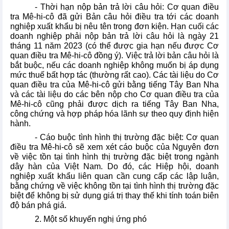
- Thời hạn nộp bản trả lời câu hỏi: Cơ quan điều
tra Mê-hi-cô đã gửi Bản câu hỏi điều tra tới các doanh
nghiệp xuất khẩu bị nêu tên trong đơn kiện. Hạn cuối các
doanh nghiệp phải nộp bản trả lời câu hỏi là ngày 21
tháng 11 năm 2023 (có thể được gia hạn nếu được Cơ
quan điều tra Mê-hi-cô đồng ý). Việc trả lời bản câu hỏi là
bắt buộc, nếu các doanh nghiệp không muốn bị áp dụng
mức thuế bất hợp tác (thường rất cao). Các tài liệu do Cơ
quan điều tra của Mê-hi-cô gửi bằng tiếng Tây Ban Nha
và các tài liệu do các bên nộp cho Cơ quan điều tra của
Mê-hi-cô cũng phải được dịch ra tiếng Tây Ban Nha,
công chứng và hợp pháp hóa lãnh sự theo quy định hiện
hành.
- Cáo buộc tình hình thị trường đặc biệt: Cơ quan
điều tra Mê-hi-cô sẽ xem xét cáo buộc của Nguyên đơn
về việc tồn tại tình hình thị trường đặc biệt trong ngành
dây hàn của Việt Nam. Do đó, các Hiệp hội, doanh
nghiệp xuất khẩu liên quan cần cung cấp các lập luận,
bằng chứng về việc không tồn tại tình hình thị trường đặc
biệt để không bị sử dụng giá trị thay thế khi tính toán biên
độ bán phá giá.
2. Một số khuyến nghị ứng phó