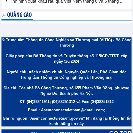
Tình hình xuất khẩu rau quả Việt Nam tháng 6 và 6 tháng ...
QUẢNG CÁO
© Trung tâm Thông tin Công Nghiệp và Thương mại (VITIC) - Bộ Công
Thương
Giấy phép của Bộ Thông tin và Truyền thông số 115/GP-TTĐT, cấp
ngày 5/6/2024
Người chịu trách nhiệm chính: Nguyễn Quốc Lân, Phó Giám đốc
Trung tâm Thông tin Công nghiệp và Thương mại
Địa chỉ: Tòa nhà Bộ Công Thương, số 655 Phạm Văn Đồng, phường
Nghĩa Đô, thành phố Hà Nội.
ĐT: (04)39341911; (04)38251312 và Fax: (04)38251312
Email: Asemconnectvietnam@gmail.com;
Ghi rõ nguồn "Asemconnectvietnam.gov.vn" khi đăng lại thông tin từ
kênh thông tin này