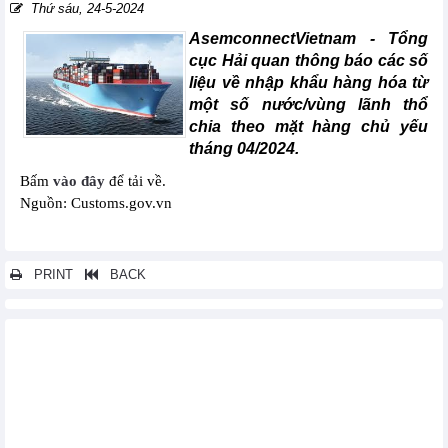
Thứ sáu, 24-5-2024
AsemconnectVietnam -
Tổng
cục Hải quan thông báo các số
liệu về nhập khẩu hàng hóa từ
một số nước/vùng lãnh thổ
chia theo mặt hàng chủ yếu
tháng 04/2024.
Bấm
vào đây
để tải về.
Nguồn: Customs.gov.vn
PRINT
BACK
Các tin khác...
Xuất khẩu hàng hóa sang một số nước/vùng lãnh thổ chia theo
mặt hàng chủ yếu tháng 06/2024
Nhập khẩu hàng hóa từ một số nước/vùng lãnh thổ chia theo
mặt hàng chủ yếu tháng 06/2024
Xuất khẩu hàng hóa của doanh nghiệp có vốn đầu tư trực tiếp