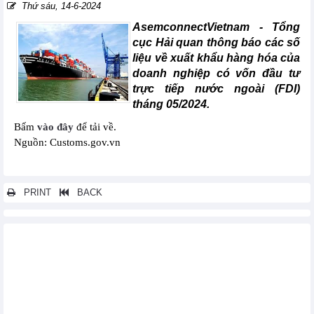
Thứ sáu, 14-6-2024
AsemconnectVietnam -
Tổng
cục Hải quan thông báo các số
liệu về xuất khẩu hàng hóa của
doanh nghiệp có vốn đầu tư
trực tiếp nước ngoài (FDI)
tháng 05/2024.
Bấm
vào đây
để tải về.
Nguồn: Customs.gov.vn
PRINT
BACK
Các tin khác...
Xuất khẩu hàng hóa sang một số nước/vùng lãnh thổ chia theo
mặt hàng chủ yếu tháng 06/2024
Nhập khẩu hàng hóa từ một số nước/vùng lãnh thổ chia theo
mặt hàng chủ yếu tháng 06/2024
Xuất khẩu hàng hóa của doanh nghiệp có vốn đầu tư trực tiếp