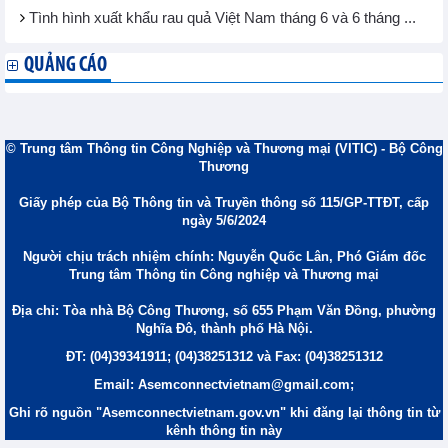
Tình hình xuất khẩu rau quả Việt Nam tháng 6 và 6 tháng ...
QUẢNG CÁO
© Trung tâm Thông tin Công Nghiệp và Thương mại (VITIC) - Bộ Công
Thương
Giấy phép của Bộ Thông tin và Truyền thông số 115/GP-TTĐT, cấp
ngày 5/6/2024
Người chịu trách nhiệm chính: Nguyễn Quốc Lân, Phó Giám đốc
Trung tâm Thông tin Công nghiệp và Thương mại
Địa chỉ: Tòa nhà Bộ Công Thương, số 655 Phạm Văn Đồng, phường
Nghĩa Đô, thành phố Hà Nội.
ĐT: (04)39341911; (04)38251312 và Fax: (04)38251312
Email: Asemconnectvietnam@gmail.com;
Ghi rõ nguồn "Asemconnectvietnam.gov.vn" khi đăng lại thông tin từ
kênh thông tin này