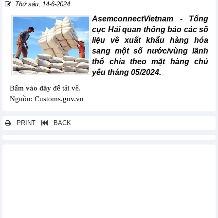
Thứ sáu, 14-6-2024
AsemconnectVietnam -
Tổng
cục Hải quan thông báo các số
liệu về xuất khẩu hàng hóa
sang một số nước/vùng lãnh
thổ chia theo mặt hàng chủ
yếu tháng 05/2024.
Bấm
vào đây
để tải về.
Nguồn: Customs.gov.vn
PRINT
BACK
Các tin khác...
Xuất khẩu hàng hóa sang một số nước/vùng lãnh thổ chia theo
mặt hàng chủ yếu tháng 06/2024
Nhập khẩu hàng hóa từ một số nước/vùng lãnh thổ chia theo
mặt hàng chủ yếu tháng 06/2024
Xuất khẩu hàng hóa của doanh nghiệp có vốn đầu tư trực tiếp
nước ngoài (FDI) tháng 06/2024