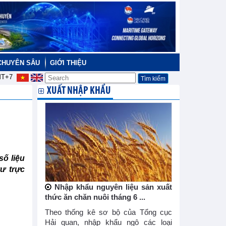
CHUYÊN SÂU
GIỚI THIỆU
T+7
XUẤT NHẬP KHẨU
ố liệu
ư trực
Nhập khẩu nguyên liệu sản xuất
thức ăn chăn nuôi tháng 6 ...
Theo thống kê sơ bộ của Tổng cục
Hải quan, nhập khẩu ngô các loại