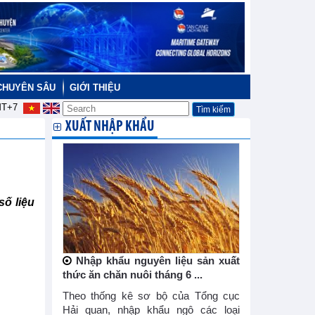
CHUYÊN SÂU
GIỚI THIỆU
T+7
XUẤT NHẬP KHẨU
ố liệu
Nhập khẩu nguyên liệu sản xuất
thức ăn chăn nuôi tháng 6 ...
Theo thống kê sơ bộ của Tổng cục
Hải quan, nhập khẩu ngô các loại