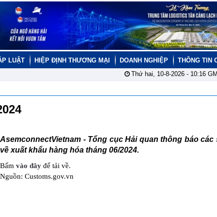
ÁP LUẬT
HIỆP ĐỊNH THƯƠNG MẠI
DOANH NGHIỆP
THÔNG TIN 
Thứ hai, 10-8-2026 -
10:16
GM
/2024
AsemconnectVietnam -
Tổng cục Hải quan thông báo các s
về xuất khẩu hàng hóa tháng 06/2024.
Bấm
vào đây
để tải về.
Nguồn: Customs.gov.vn