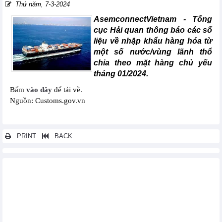
Thứ năm, 7-3-2024
AsemconnectVietnam - Tổng
cục Hải quan thông báo các số
liệu về nhập khẩu hàng hóa từ
một số nước/vùng lãnh thổ
chia theo mặt hàng chủ yếu
tháng 01/2024.
Bấm
vào đây
để tải về.
Nguồn: Customs.gov.vn
PRINT
BACK
Các tin khác...
Nhập khẩu hàng hóa của doanh nghiệp có vốn đầu tư trực tiếp
nước ngoài (FDI) tháng 01/2024
Xuất khẩu hàng hóa tháng 01/2024
Xuất khẩu, nhập khẩu chia theo tỉnh/ thành phố - tháng 01/2024
Xuất khẩu hàng hóa sang một số nước/vùng lãnh thổ chia theo