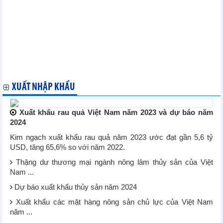
Nhập khẩu hàng hóa của doanh nghiệp có vốn đầu tư trực tiếp
nước ngoài (FDI) tháng 11/2023
Nhập khẩu hàng hóa tháng 11/2023
Xuất khẩu, nhập khẩu chia theo tỉnh/ thành phố - tháng 11/2023
Nhập khẩu hàng hóa từ một số nước/vùng lãnh thổ chia theo
mặt hàng chủ yếu tháng 11/2023
Xuất khẩu hàng hóa sang một số nước/vùng lãnh thổ chia theo
mặt hàng chủ yếu tháng 11/2023
XUẤT NHẬP KHẨU
Xuất khẩu rau quả Việt Nam năm 2023 và dự báo năm
2024
Kim ngạch xuất khẩu rau quả năm 2023 ước đạt gần 5,6 tỷ
USD, tăng 65,6% so với năm 2022.
Thặng dư thương mại ngành nông lâm thủy sản của Việt
Nam ...
Dự báo xuất khẩu thủy sản năm 2024
Xuất khẩu các mặt hàng nông sản chủ lực của Việt Nam
năm ...