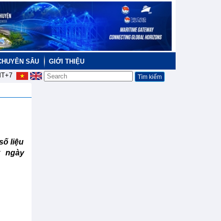
CHUYÊN SÂU
GIỚI THIỆU
T+7
ố liệu
t ngày