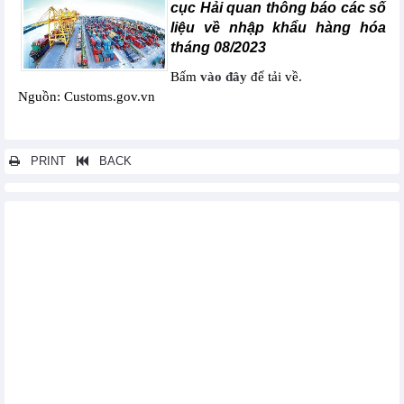
cục Hải quan thông báo các số
liệu về nhập khẩu hàng hóa
tháng 08/2023
Bấm
vào đây
để tải về.
Nguồn: Customs.gov.vn
PRINT
BACK
Các tin khác...
Xuất khẩu hàng hóa của doanh nghiệp có vốn đầu tư trực tiếp
nước ngoài (FDI) tháng 11/2023
Xuất khẩu hàng hóa tháng 11/2023
Nhập khẩu hàng hóa của doanh nghiệp có vốn đầu tư trực tiếp
nước ngoài (FDI) tháng 11/2023
Nhập khẩu hàng hóa tháng 11/2023
Xuất khẩu, nhập khẩu chia theo tỉnh/ thành phố - tháng 11/2023
Nhập khẩu hàng hóa từ một số nước/vùng lãnh thổ chia theo
mặt hàng chủ yếu tháng 11/2023
Xuất khẩu hàng hóa sang một số nước/vùng lãnh thổ chia theo