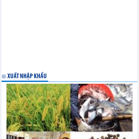
mặt hàng chủ yếu tháng 11/2023
Xuất khẩu, nhập khẩu chia theo tỉnh/ thành phố - tháng 10/2023
Xuất khẩu hàng hóa của doanh nghiệp có vốn đầu tư trực tiếp
nước ngoài (FDI) tháng 10/2023
Xuất khẩu hàng hóa sang một số nước/vùng lãnh thổ chia theo
mặt hàng chủ yếu tháng 10/2023
Nhập khẩu hàng hóa tháng 10/2023
Xuất khẩu hàng hóa tháng 10/2023
Xuất khẩu hàng hóa của doanh nghiệp có vốn đầu tư trực tiếp
nước ngoài (FDI) tháng 09/2023
Nhập khẩu hàng hóa tháng 09/2023
Xuất khẩu hàng hóa tháng 09/2023
XUẤT NHẬP KHẨU