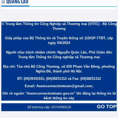
QUẢNG CÁO
© Trung tâm Thông tin Công Nghiệp và Thương mại (VITIC) - Bộ Công
Thương
Giấy phép của Bộ Thông tin và Truyền thông số 115/GP-TTĐT, cấp
ngày 5/6/2024
Người chịu trách nhiệm chính: Nguyễn Quốc Lân, Phó Giám đốc
Trung tâm Thông tin Công nghiệp và Thương mại
Địa chỉ: Tòa nhà Bộ Công Thương, số 655 Phạm Văn Đồng, phường
Nghĩa Đô, thành phố Hà Nội.
ĐT: (04)39341911; (04)38251312 và Fax: (04)38251312
Email: Asemconnectvietnam@gmail.com;
Ghi rõ nguồn "Asemconnectvietnam.gov.vn" khi đăng lại thông tin từ
kênh thông tin này
GO TOP
Số lượt truy cập: 25743584116