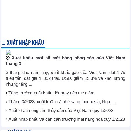
Xuất khẩu hàng hóa từ ngày 01/04/2023 đến hết ngày 15/04/2023
Nhập khẩu hàng hóa từ một số nước/vùng lãnh thổ chia theo
mặt hàng chủ yếu tháng 03/2023
Xuất khẩu, nhập khẩu chia theo tỉnh/ thành phố - tháng 03/2023
Nhập khẩu hàng hóa của doanh nghiệp có vốn đầu tư trực tiếp
nước ngoài (FDI) tháng 03/2023
XUẤT NHẬP KHẨU
Xuất khẩu một số mặt hàng nông sản của Việt Nam
tháng 3 ...
3 tháng đầu năm nay, xuất khẩu gạo của Việt Nam đạt 1,79
triệu tấn, đạt giá trị 952 triệu USD, giảm 19,3% về khối lượng
nhưng tăng ...
Tăng trưởng xuất khẩu dệt may tiếp tục giảm
Tháng 3/2023, xuất khẩu cà phê sang Indonesia, Nga, ...
Xuất khẩu nông lâm thủy sản của Việt Nam quý 1/2023
Xuất nhập khẩu và cán cân thương mại hàng hóa quý 1/2023