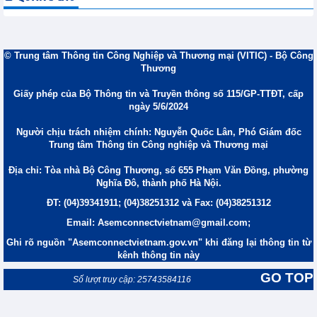
© Trung tâm Thông tin Công Nghiệp và Thương mại (VITIC) - Bộ Công
Thương
Giấy phép của Bộ Thông tin và Truyền thông số 115/GP-TTĐT, cấp
ngày 5/6/2024
Người chịu trách nhiệm chính: Nguyễn Quốc Lân, Phó Giám đốc
Trung tâm Thông tin Công nghiệp và Thương mại
Địa chỉ: Tòa nhà Bộ Công Thương, số 655 Phạm Văn Đồng, phường
Nghĩa Đô, thành phố Hà Nội.
ĐT: (04)39341911; (04)38251312 và Fax: (04)38251312
Email: Asemconnectvietnam@gmail.com;
Ghi rõ nguồn "Asemconnectvietnam.gov.vn" khi đăng lại thông tin từ
kênh thông tin này
GO TOP
Số lượt truy cập: 25743584116