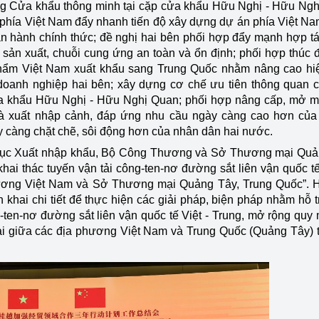
ng Cửa khẩu thông minh tại cặp cửa khẩu Hữu Nghị - Hữu Ng
 phía Việt Nam đẩy nhanh tiến độ xây dựng dự án phía Việt N
vận hành chính thức; đề nghị hai bên phối hợp đẩy mạnh hợp t
 sản xuất, chuỗi cung ứng an toàn và ổn định; phối hợp thúc 
phẩm Việt Nam xuất khẩu sang Trung Quốc nhằm nâng cao hi
o doanh nghiệp hai bên; xây dựng cơ chế ưu tiên thông quan 
ửa khẩu Hữu Nghị - Hữu Nghị Quan; phối hợp nâng cấp, mở 
và xuất nhập cảnh, đáp ứng nhu cầu ngày càng cao hơn của
y càng chặt chẽ, sôi động hơn của nhân dân hai nước.
o Cục Xuất nhập khẩu, Bộ Công Thương và Sở Thương mại Qu
khai thác tuyến vận tải công-ten-nơ đường sắt liên vận quốc tế
ương Việt Nam và Sở Thương mại Quảng Tây, Trung Quốc”. H
 khai chi tiết để thực hiện các giải pháp, biện pháp nhằm hỗ t
-ten-nơ đường sắt liên vận quốc tế Việt - Trung, mở rộng quy
ại giữa các địa phương Việt Nam và Trung Quốc (Quảng Tây) t