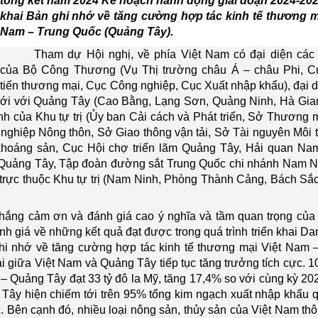
tổng kết năm 2024 Kế hoạch hành động giai đoạn 2024-202
khai Bản ghi nhớ về tăng cường hợp tác kinh tế thương m
Nam – Trung Quốc (Quảng Tây).
Tham dự Hội nghị, về phía Việt Nam có đại diện các
của Bộ Công Thương (Vụ Thị trường châu Á – châu Phi, C
tiến thương mại, Cục Công nghiệp, Cục Xuất nhập khẩu), đại 
ới với Quảng Tây (Cao Bằng, Lạng Sơn, Quảng Ninh, Hà Gia
h của Khu tự trị (Ủy ban Cải cách và Phát triển, Sở Thương 
nghiệp Nông thôn, Sở Giao thông vận tải, Sở Tài nguyên Môi 
hoáng sản, Cục Hội chợ triển lãm Quảng Tây, Hải quan Na
h Quảng Tây, Tập đoàn đường sắt Trung Quốc chi nhánh Nam N
trực thuộc Khu tự trị (Nam Ninh, Phòng Thành Cảng, Bách Sắ
Thắng cảm ơn và đánh giá cao ý nghĩa và tầm quan trọng của 
h giá về những kết quả đạt được trong quá trình triển khai D
ghi nhớ về tăng cường hợp tác kinh tế thương mại Việt Nam 
giữa Việt Nam và Quảng Tây tiếp tục tăng trưởng tích cực. 1
 Quảng Tây đạt 33 tỷ đô la Mỹ, tăng 17,4% so với cùng kỳ 20
Tây hiện chiếm tới trên 95% tổng kim ngạch xuất nhập khẩu 
. Bên cạnh đó, nhiều loại nông sản, thủy sản của Việt Nam th