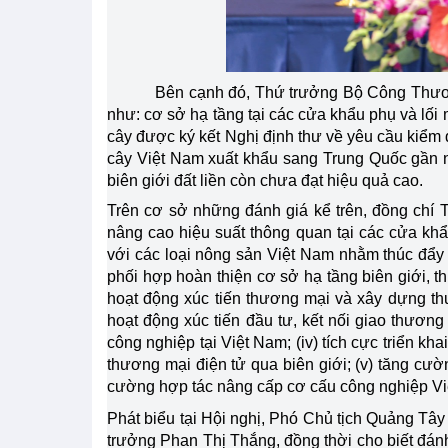
Bên cạnh đó, Thứ trưởng Bộ Công Thương
như: cơ sở hạ tầng tại các cửa khẩu phụ và lối
cây được ký kết Nghị định thư về yêu cầu kiểm d
cây Việt Nam xuất khẩu sang Trung Quốc gần 
biên giới đất liền còn chưa đạt hiệu quả cao.
Trên cơ sở những đánh giá kể trên, đồng chí 
nâng cao hiệu suất thông quan tại các cửa khẩu
với các loại nông sản Việt Nam nhằm thúc đẩy
phối hợp hoàn thiện cơ sở hạ tầng biên giới, thú
hoạt động xúc tiến thương mại và xây dựng th
hoạt động xúc tiến đầu tư, kết nối giao thươ
công nghiệp tại Việt Nam; (iv) tích cực triển kha
thương mại điện tử qua biên giới; (v) tăng cườ
cường hợp tác nâng cấp cơ cấu công nghiệp V
Phát biểu tại Hội nghị, Phó Chủ tịch Quảng Tây
trưởng Phan Thị Thắng, đồng thời cho biết đánh 