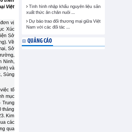
6 triển
ại Việt
Tình hình nhập khẩu nguyên liệu sản
xuất thức ăn chăn nuôi ...
Dự báo trao đổi thương mại giữa Việt
 đơn vị
Nam với các đối tác ...
ục Xúc
diện Sở
QUẢNG CÁO
ng). Về
mại, Sở
trường,
m Ninh,
inh) và
c, Sùng
việc tổ
anh mục
– Trung
0 tháng
23. Kim
qua các
ông qua