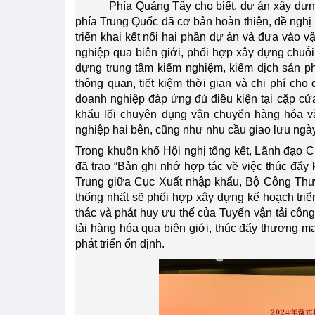
Phía Quảng Tây cho biết, dự án xây dự
phía Trung Quốc đã cơ bản hoàn thiện, đề nghị
triển khai kết nối hai phần dự án và đưa vào 
nghiệp qua biên giới, phối hợp xây dựng chuỗi
dựng trung tâm kiểm nghiệm, kiểm dịch sản 
thông quan, tiết kiệm thời gian và chi phí ch
doanh nghiệp đáp ứng đủ điều kiện tại cặp c
khẩu lối chuyên dụng vận chuyển hàng hóa 
nghiệp hai bên, cũng như nhu cầu giao lưu ngà
Trong khuôn khổ Hội nghị tổng kết, Lãnh đạ
đã trao “Bản ghi nhớ hợp tác về việc thúc đẩy 
Trung giữa Cục Xuất nhập khẩu, Bộ Công Th
thống nhất sẽ phối hợp xây dựng kế hoạch triển
thác và phát huy ưu thế của Tuyến vận tải công
tải hàng hóa qua biên giới, thúc đẩy thương m
phát triển ổn định.