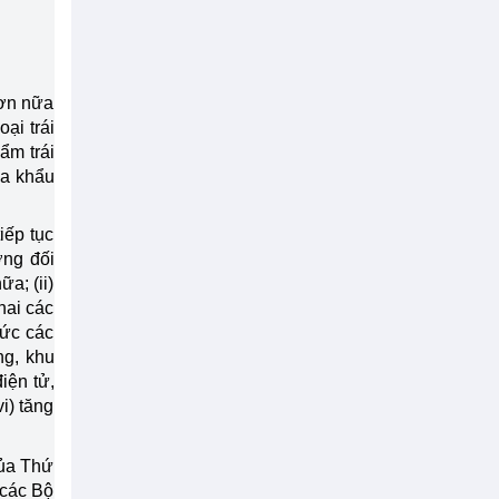
hơn nữa
ại trái
ẩm trái
ửa khẩu
iếp tục
ờng đối
a; (ii)
hai các
hức các
ng, khu
điện tử,
i) tăng
của Thứ
 các Bộ