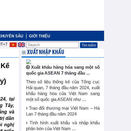
CHUYÊN SÂU
GIỚI THIỆU
T+7
XUẤT NHẬP KHẨU
 Kế
Xuất khẩu hàng hóa sang một số
quốc gia ASEAN 7 tháng đầu ...
ây)
Theo số liệu thống kê của Tổng cục
Hải quan, 7 tháng đầu năm 2024, xuất
khẩu hàng hóa của Việt Nam sang
4, tại
một số quốc gia ASEAN như ...
g Tây,
Trao đổi thương mại Việt Nam – Hà
ắng và
Lan 7 tháng đầu năm 2024
rị dân
Tình hình xuất khẩu và nhập khẩu
i nghị
phân bón của Việt Nam ...