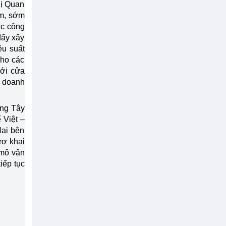
hị Quan
am, sớm
ác công
đẩy xây
ệu suất
cho các
mới cửa
 doanh
ảng Tây
 Việt –
ai bên
rợ khai
 mô vận
iếp tục