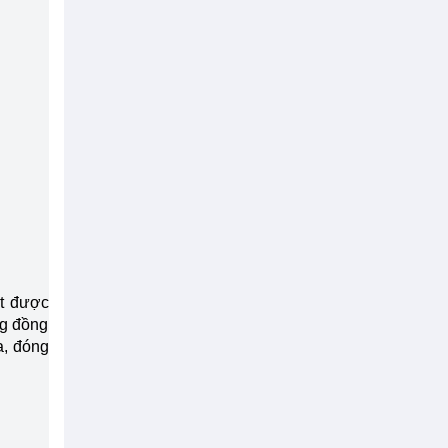
ạt được
ng đồng
a, đóng