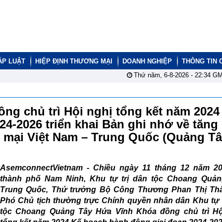
ÁP LUẬT
HIỆP ĐỊNH THƯƠNG MẠI
DOANH NGHIỆP
THÔNG TIN 
Thứ năm, 6-8-2026 -
22:34
GM
ng chủ trì Hội nghị tổng kết năm 2024
4-2026 triển khai Bản ghi nhớ về tăng
 mại Việt Nam – Trung Quốc (Quảng T
AsemconnectVietnam -
Chiều ngày 11 tháng 12 năm 202
thành phố Nam Ninh, Khu tự trị dân tộc Choang Quản
Trung Quốc, Thứ trưởng Bộ Công Thương Phan Thị Th
Phó Chủ tịch thường trực Chính quyền nhân dân Khu tự t
tộc Choang Quảng Tây Hứa Vĩnh Khóa đồng chủ trì Hộ