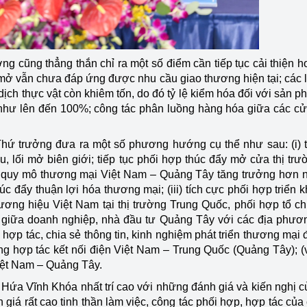
 cũng thẳng thắn chỉ ra một số điểm cần tiếp tục cải thiện 
 mở vẫn chưa đáp ứng được nhu cầu giao thương hiện tại; các lo
ịch thực vật còn khiêm tốn, do đó tỷ lệ kiểm hóa đối với sản ph
như lên đến 100%; công tác phân luồng hàng hóa giữa các c
Thứ trưởng đưa ra một số phương hướng cụ thể như sau: (i) t
, lối mở biên giới; tiếp tục phối hợp thúc đẩy mở cửa thị trư
 quy mô thương mại Việt Nam – Quảng Tây tăng trưởng hơn nữ
c đẩy thuận lợi hóa thương mại; (iii) tích cực phối hợp triển k
ương hiệu Việt Nam tại thị trường Trung Quốc, phối hợp tổ c
ng giữa doanh nghiệp, nhà đầu tư Quảng Tây với các địa phươ
i hợp tác, chia sẻ thông tin, kinh nghiệm phát triển thương mại 
ng hợp tác kết nối điện Việt Nam – Trung Quốc (Quảng Tây); (v
iệt Nam – Quảng Tây.
 Hứa Vĩnh Khóa nhất trí cao với những đánh giá và kiến nghị 
giá rất cao tinh thần làm việc, công tác phối hợp, hợp tác của