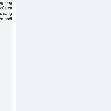
ng tổng
 của cả
i, nâng
ên phối