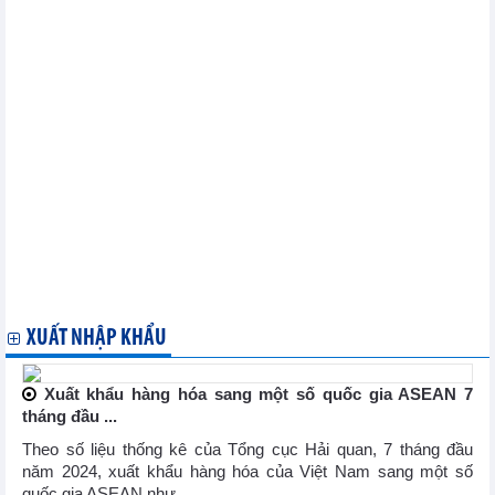
Cuộc họp cấp cao giữa Thứ trưởng Phan Thị Thắng và Lãnh
đạo Tập đoàn Lulu
Khai trương Tuần hàng Việt Nam tại Đại Siêu thị Lulu (UAE)
Bộ trưởng Nguyễn Hồng Diên tham dự các hoạt động cấp cao
tại Malaysia
Thúc đẩy hợp tác Việt Nam - Malaysia trong lĩnh vực năng
lượng và Halal
Bộ trưởng Nguyễn Hồng Diên giải trình, làm rõ về dự án Luật
Hóa chất (sửa đổi)
Diễn đàn Chuyển đổi số ngành Công Thương 2024: Thúc đẩy
chuyển đổi số, chuyển đổi xanh hướng tới phát triển bền vững
Thủ tướng dự Hội nghị thượng đỉnh G20: Cam kết và đề xuất
của Việt Nam vì các thế hệ tương lai
Thứ trưởng Nguyễn Hoàng Long tiếp lãnh đạo Tập đoàn Posco
(Hàn Quốc)
XUẤT NHẬP KHẨU
Xuất khẩu hàng hóa sang một số quốc gia ASEAN 7
tháng đầu ...
Theo số liệu thống kê của Tổng cục Hải quan, 7 tháng đầu
năm 2024, xuất khẩu hàng hóa của Việt Nam sang một số
quốc gia ASEAN như ...