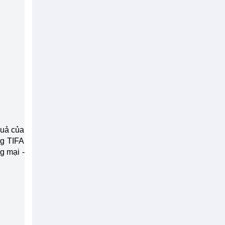
quả của
ng TIFA
g mại -