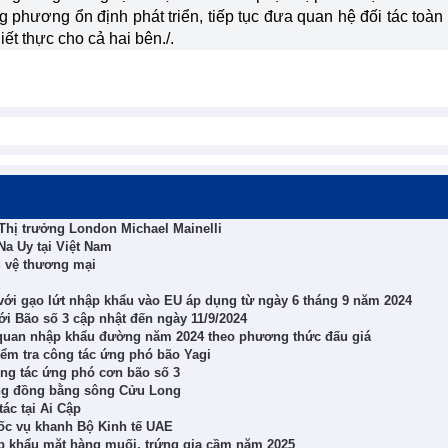
hương ổn định phát triển, tiếp tục đưa quan hệ đối tác toàn 
iết thực cho cả hai bên./.
Thị trưởng London Michael Mainelli
a Uy tại Việt Nam
g vệ thương mại
với gạo lứt nhập khẩu vào EU áp dụng từ ngày 6 tháng 9 năm 2024
i Bão số 3 cập nhật đến ngày 11/9/2024
quan nhập khẩu đường năm 2024 theo phương thức đấu giá
ểm tra công tác ứng phó bão Yagi
ng tác ứng phó cơn bão số 3
u vùng đồng bằng sông Cửu Long
ác tại Ai Cập
ốc vụ khanh Bộ Kinh tế UAE
p khẩu mặt hàng muối, trứng gia cầm năm 2025