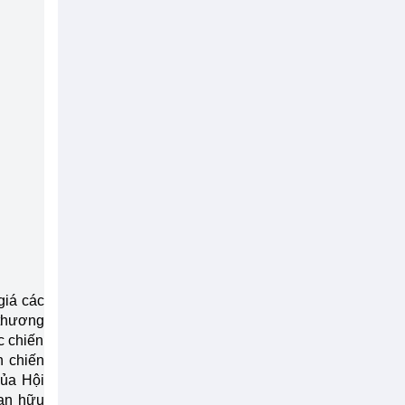
giá các
 thương
c chiến
n chiến
của Hội
uan hữu