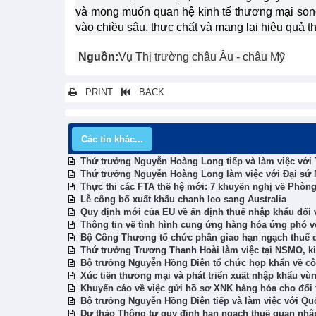
và mong muốn quan hệ kinh tế thương mại song p
vào chiều sâu, thực chất và mang lại hiệu quả th
Nguồn:
Vụ Thị trường châu Âu - châu Mỹ
PRINT
BACK
Các tin khác...
Thứ trưởng Nguyễn Hoàng Long tiếp và làm việc với 
Thứ trưởng Nguyễn Hoàng Long làm việc với Đại sứ N
Thực thi các FTA thế hệ mới: 7 khuyến nghị về Phòn
Lễ công bố xuất khẩu chanh leo sang Australia
Quy định mới của EU về ấn định thuế nhập khẩu đối 
Thông tin về tình hình cung ứng hàng hóa ứng phó vớ
Bộ Công Thương tổ chức phân giao hạn ngạch thuế 
Thứ trưởng Trương Thanh Hoài làm việc tại NSMO, ki
Bộ trưởng Nguyễn Hồng Diên tổ chức họp khẩn về cô
Xúc tiến thương mại và phát triển xuất nhập khẩ
Khuyến cáo về việc gửi hồ sơ XNK hàng hóa cho đối t
Bộ trưởng Nguyễn Hồng Diên tiếp và làm việc với Qu
Dự thảo Thông tư quy định hạn ngạch thuế quan nhậ