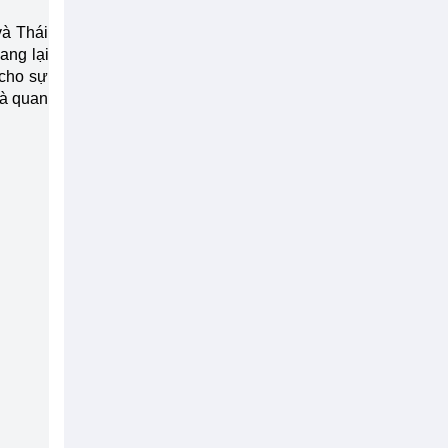
và Thái
ang lại
 cho sự
và quan