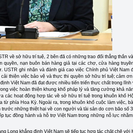
 về sở hữu trí tuệ, 2 bên đã có những trao đổi thẳng thắn và
ản quyền, nạn buôn bán hàng giả tại các chợ, cửa hàng truyề
tử. USTR ghi nhận và đánh giá cao việc Chính phủ Việt Nam 
cải thiện việc bảo vệ và thực thi quyền sở hữu trí tuệ; cảm ơn
ịnh Việt Nam đã đạt được nhiều tiến triển thực chất trong lĩnh
trong việc hoàn thiện khung khổ pháp lý và tăng cường khả nă
a các hoạt động hợp tác về sở hữu trí tuệ trong khuôn khổ H
a từ phía Hoa Kỳ. Ngoài ra, trong khuôn khổ cuộc làm việc, b
trước những thiệt hại về con người và tài sản do cơn bão số 3
iếp tục đồng hành và hỗ trợ Việt Nam trong những nỗ lực nhằ
ng Long khẳng định Việt Nam sẽ tiếp tục hợp tác chặt chẽ với