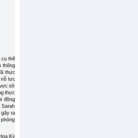
 cụ thể
n thống
đã thực
 nỗ lực
 vực sở
ng thực
ội đồng
à Sarah
 gây ra
m phòng
 Hoa Kỳ