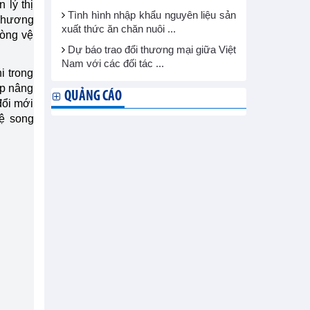
 lý thị
Tình hình nhập khẩu nguyên liệu sản
Thương
xuất thức ăn chăn nuôi ...
òng vệ
Dự báo trao đổi thương mại giữa Việt
Nam với các đối tác ...
i trong
úp nâng
QUẢNG CÁO
đổi mới
hệ song