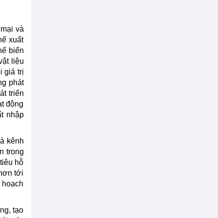
g mại và
́ xuất
ế biến
̣t liệu
giá trị
ng phát
át triển
t động
t nhập
là kênh
ơn trong
tiêu hỗ
hơn tới
y hoạch
ng, tạo