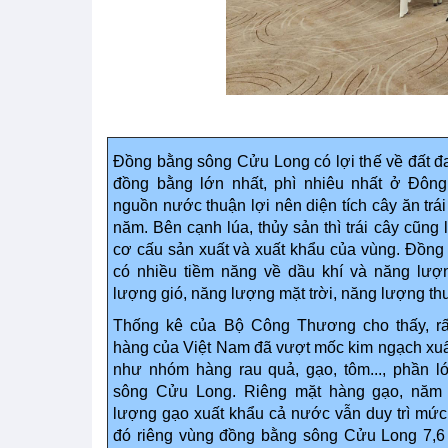
Đồng bằng sông Cửu Long có lợi thế về đất đa
đồng bằng lớn nhất, phì nhiêu nhất ở Đông
nguồn nước thuận lợi nên diện tích cây ăn trá
năm. Bên cạnh lúa, thủy sản thì trái cây cũng
cơ cấu sản xuất và xuất khẩu của vùng. Đồng 
có nhiều tiềm năng về dầu khí và năng lượn
lượng gió, năng lượng mặt trời, năng lượng th
Thống kê của Bộ Công Thương cho thấy, r
hàng của Việt Nam đã vượt mốc kim ngạch xuấ
như nhóm hàng rau quả, gạo, tôm..., phần 
sông Cửu Long. Riêng mặt hàng gạo, năm 
lượng gạo xuất khẩu cả nước vẫn duy trì mức t
đó riêng vùng đồng bằng sông Cửu Long 7,6 t