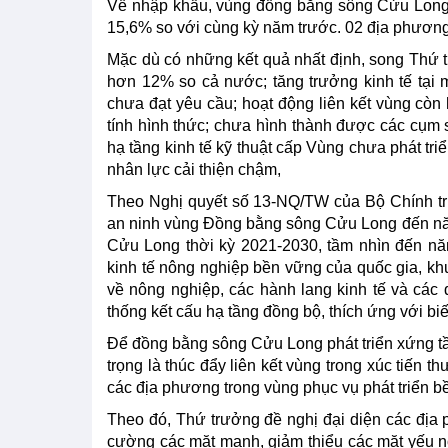
Về nhập khẩu, vùng đồng bằng sông Cửu Long 
15,6% so với cùng kỳ năm trước. 02 địa phương
Mặc dù có những kết quả nhất định, song Thứ 
hơn 12% so cả nước; tăng trưởng kinh tế tại 
chưa đạt yêu cầu; hoạt động liên kết vùng còn 
tính hình thức; chưa hình thành được các cụm sả
hạ tầng kinh tế kỹ thuật cấp Vùng chưa phát tr
nhân lực cải thiện chậm,
Theo Nghị quyết số 13-NQ/TW của Bộ Chính trị
an ninh vùng Đồng bằng sông Cửu Long đến nă
Cửu Long thời kỳ 2021-2030, tầm nhìn đến năm
kinh tế nông nghiệp bền vững của quốc gia, khu
về nông nghiệp, các hành lang kinh tế và các 
thống kết cấu hạ tầng đồng bộ, thích ứng với biế
Để đồng bằng sông Cửu Long phát triển xứng t
trọng là thúc đẩy liên kết vùng trong xúc tiến
các địa phương trong vùng phục vụ phát triển b
Theo đó, Thứ trưởng đề nghị đại diện các địa p
cường các mặt mạnh, giảm thiểu các mặt yếu n