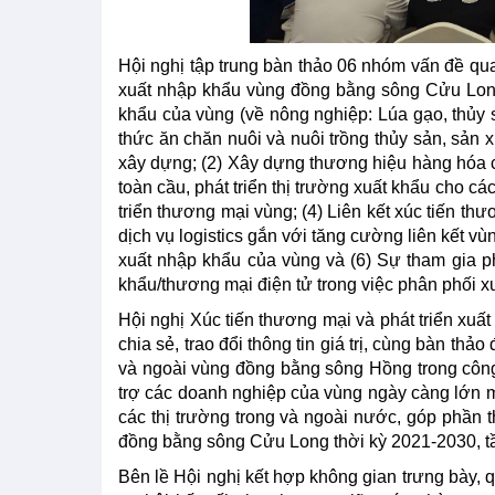
Hội nghị tập trung bàn thảo 06 nhóm vấn đề q
xuất nhập khẩu vùng đồng bằng sông Cửu Long n
khẩu của vùng (về nông nghiệp: Lúa gạo, thủy 
thức ăn chăn nuôi và nuôi trồng thủy sản, sản xu
xây dựng; (2) Xây dựng thương hiệu hàng hóa c
toàn cầu, phát triển thị trường xuất khẩu cho c
triển thương mại vùng; (4) Liên kết xúc tiến th
dịch vụ logistics gắn với tăng cường liên kết vù
xuất nhập khẩu của vùng và (6) Sự tham gia 
khẩu/thương mại điện tử trong việc phân phối x
Hội nghị Xúc tiến thương mại và phát triển x
chia sẻ, trao đổi thông tin giá trị, cùng bàn thảo
và ngoài vùng đồng bằng sông Hồng trong công t
trợ các doanh nghiệp của vùng ngày càng lớn 
các thị trường trong và ngoài nước, góp phần 
đồng bằng sông Cửu Long thời kỳ 2021-2030, 
Bên lề Hội nghị kết hợp không gian trưng bày, 