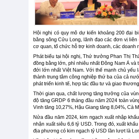
Hội nghị có quy mô dự kiến khoảng 200 đại 
bằng sông Cửu Long, lãnh đạo các đơn vị liên
cơ quan, tổ chức hỗ trợ kinh doanh, các doanh
Phát biểu tại hội nghị, Thứ trưởng Phan Thị 
đồng bằng lớn, phì nhiêu nhất Đông Nam Á và thế
đới lớn nhất Việt Nam. Với thế mạnh chủ yếu 
thành trung tâm công nghiệp thứ ba của cả nướ
phát triển kinh tế, hợp tác đầu tư và giao thươn
Thời gian qua, chất lượng tăng trưởng của vùn
độ tăng GRDP 6 tháng đầu năm 2024 toàn vùng
Vinh tăng 10,27%, Hậu Giang tăng 8,04%, Cà M
Nửa đầu năm 2024, kim ngạch xuất nhập khẩu
nhận xuất siêu 6,6 tỷ USD. Trong đó, xuất khẩu
địa phương có kim ngạch tỷ USD lần lượt là L