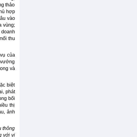
ng thảo
phù hợp
sâu vào
a vùng;
a doanh
ối thu
 vụ của
n vướng
trong và
ặc biệt
i, phát
ong bối
iều thị
ầu, ảnh
u thông
với vị