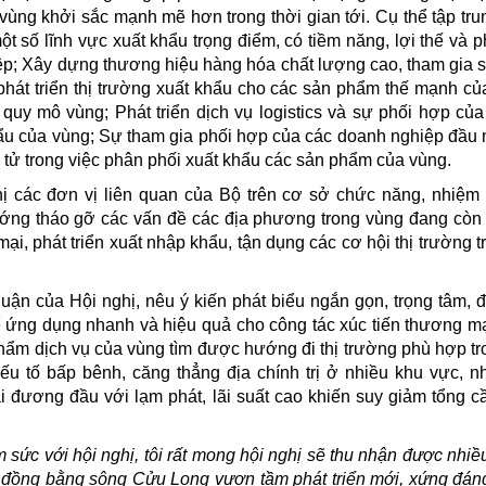
ùng khởi sắc mạnh mẽ hơn trong thời gian tới. Cụ thể tập tru
 số lĩnh vực xuất khẩu trọng điểm, có tiềm năng, lợi thế và 
iệp; Xây dựng thương hiệu hàng hóa chất lượng cao, tham gia 
phát triển thị trường xuất khẩu cho các sản phẩm thế mạnh củ
 quy mô vùng; Phát triển dịch vụ logistics và sự phối hợp củ
u của vùng; Sự tham gia phối hợp của các doanh nghiệp đầu m
 tử trong việc phân phối xuất khẩu các sản phẩm của vùng.
 các đơn vị liên quan của Bộ trên cơ sở chức năng, nhiệm
ớng tháo gỡ các vấn đề các địa phương trong vùng đang cò
i, phát triển xuất nhập khẩu, tận dụng các cơ hội thị trường 
uận của Hội nghị, nêu ý kiến phát biểu ngắn gọn, trọng tâm, đ
ể ứng dụng nhanh và hiệu quả cho công tác xúc tiến thương mạ
phẩm dịch vụ của vùng tìm được hướng đi thị trường phù hợp tr
yếu tố bấp bênh, căng thẳng địa chính trị ở nhiều khu vực, nh
 đương đầu với lạm phát, lãi suất cao khiến suy giảm tổng c
m sức với hội nghị, tôi rất mong hội nghị sẽ thu nhận được nhiề
ồng bằng sông Cửu Long vươn tầm phát triển mới, xứng đáng 