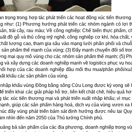
uan trọng trong hợp tác phát triển các hoạt động xúc tiến thươn
hư: (1) Phương hướng phát triển các nhóm ngành có lợi thê
sản, trái cây, rau màu; Về công nghiệp: Chế biến thực phẩm, ch
ất đồ gỗ và thủ công mỹ nghệ, công nghiệp cơ khí, hóa chất, vâ
hất lượng cao, tham gia sâu vào mạng lưới phân phối và chuỗi 
ác sản phẩm thế mạnh của vùng; (3) Đẩy mạnh chuyển đổi số tro
ương mại quy mô vùng cho các nhóm sản phẩm thế mạnh; (5) Ph
ng và xây dựng các doanh nghiệp mạnh về logistics phục vụ hoạ
phối hợp của các doanh nghiệp đầu mối thu mua/phân phối/xuấ
uất khẩu các sản phẩm của vùng.
uất nhập khẩu vùng Đồng bằng sông Cửu Long được kỳ vọng sẽ 
 để triển khai các giải pháp hỗ trợ, liên kết chặt chẽ, hiệu quả h
ác xúc tiến thương mại và phát triển xuất nhập khẩu; vì mục 
mạnh, giúp các sản phẩm hàng hoá, dịch vụ của vùng vươn xa 
thúc đẩy vùng phát triển bám sát định hướng được nêu tại Qu
tầm nhìn đến năm 2050 của Thủ tướng Chính phủ.
quảng bá sản phẩm của các địa phương, doanh nghiệp trong vù