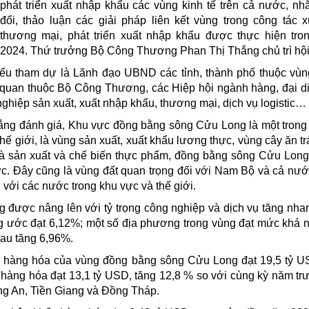
phát triển xuất nhập khẩu các vùng kinh tế trên cả nước, nh
đổi, thảo luận các giải pháp liên kết vùng trong công tác 
thương mại, phát triển xuất nhập khẩu được thực hiện tr
2024. Thứ trưởng Bộ Công Thương Phan Thị Thắng chủ trì hội
biểu tham dự là Lãnh đạo UBND các tỉnh, thành phố thuộc vù
 quan thuộc Bộ Công Thương, các Hiệp hội ngành hàng, đại diê
 nghiệp sản xuất, xuất nhập khẩu, thương mại, dịch vụ logistic…
Thắng đánh giá, Khu vực đồng bằng sông Cửu Long là một tron
 giới, là vùng sản xuất, xuất khẩu lương thực, vùng cây ăn trá
là sản xuất và chế biến thực phẩm, đồng bằng sông Cửu Long
c. Đây cũng là vùng đất quan trọng đối với Nam Bộ và cả nướ
g với các nước trong khu vực và thế giới.
g được nâng lên với tỷ trọng công nghiệp và dịch vụ tăng nha
 ước đạt 6,12%; một số địa phương trong vùng đạt mức khá 
au tăng 6,96%.
 hàng hóa của vùng đồng bằng sông Cửu Long đạt 19,5 tỷ U
 hàng hóa đạt 13,1 tỷ USD, tăng 12,8 % so với cùng kỳ năm tr
ong An, Tiền Giang và Đồng Tháp.