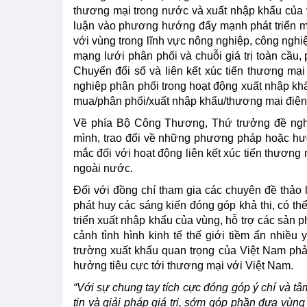
thương mại trong nước và xuất nhập khẩu của v
luận vào phương hướng đẩy mạnh phát triển một
với vùng trong lĩnh vực nông nghiệp, công ngh
mạng lưới phân phối và chuỗi giá trị toàn cầu, 
Chuyển đổi số và liên kết xúc tiến thương mại
nghiệp phân phối trong hoạt động xuất nhập khẩ
mua/phân phối/xuất nhập khẩu/thương mại điện
Về phía Bộ Công Thương, Thứ trưởng đề nghị
mình, trao đổi về những phương pháp hoặc hư
mắc đối với hoạt động liên kết xúc tiến thương mạ
ngoài nước.
Đối với đồng chí tham gia các chuyên đề thảo l
phát huy các sáng kiến đóng góp khả thi, có th
triển xuất nhập khẩu của vùng, hỗ trợ các sản 
cảnh tình hình kinh tế thế giới tiềm ẩn nhiều 
trường xuất khẩu quan trọng của Việt Nam phải
hưởng tiêu cực tới thương mại với Việt Nam.
“Với sự chung tay tích cực đóng góp ý chí và tâ
tin và giải pháp giá trị, sớm góp phần đưa vùng đ