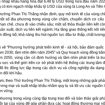
nhập khẩu hàng hóa đạt 6,48 tỷ USD trong nửa đầu năm 202
 có kim ngạch nhập khẩu tỷ USD của vùng là Long An và Tiền 
trưởng Phan Thị Thắng nhận định, quy mô kinh tế của vùng ch
một số địa phương trong vùng còn chậm, chuyển dịch cơ cấu 
hạn chế, chưa đi vào chiều sâu; một số thỏa thuận liên kết c
n xuất, dịch vụ liên kết ngành; Hạ tầng giao thông kết nối liê
iển đồng bộ; khả năng thu hút nguồn lực đầu tư thấp, chất lượn
 về “Phương hướng phát triển kinh tế - xã hội, bảo đảm quốc
m 2030, tầm nhìn đến năm 2045” và Quy hoạch vùng đồng bằ
 2050, vùng cần có định hướng và tầm nhìn phát triển là tr
 vực và thế giới trên cơ sở phát triển hệ thống các trung tâm 
đô thị động lực tập trung các dịch vụ và công nghiệp đa dạng
n đổi khí hậu.
ầm, theo Thứ trưởng Phan Thị Thắng, một trong những giải ph
 thương mại và xuất nhập khẩu nhằm quy tụ và tối ưu các nguồn 
ền vững.
hương trong vùng cùng tập trung trao đổi và bàn thảo giải ph
ội tại của vùng để góp phần đưa các hoạt động thương mại nộ