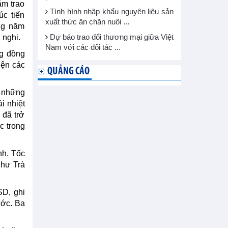
ằm trao
Tình hình nhập khẩu nguyên liệu sản
xúc tiến
xuất thức ăn chăn nuôi ...
ong năm
 nghị.
Dự báo trao đổi thương mại giữa Việt
Nam với các đối tác ...
ng đồng
̣n các
QUẢNG CÁO
g những
i nhiệt
 đã trở
c trong
nh. Tốc
như Trà
SD, ghi
ước. Ba