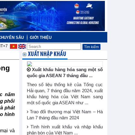
CHUYÊN SÂU
GIỚI THIỆU
T+7
XUẤT NHẬP KHẨU
sông
Xuất khẩu hàng hóa sang một số
quốc gia ASEAN 7 tháng đầu ...
Theo số liệu thống kê của Tổng cục
Hải quan, 7 tháng đầu năm 2024, xuất
ác năm
khẩu hàng hóa của Việt Nam sang
ng phối
một số quốc gia ASEAN như ...
̀ phát
Trao đổi thương mại Việt Nam – Hà
o hình
Lan 7 tháng đầu năm 2024
Tình hình xuất khẩu và nhập khẩu
mại và
phân bón của Việt Nam ...