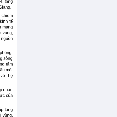
4, tăng
Giang.
ỉ chiếm
kinh tế
òn mang
n vùng,
g nguồn
 phòng,
ng sông
ung tâm
đầu mối
 với hệ
áp quan
lực của
áp tăng
i vùng,