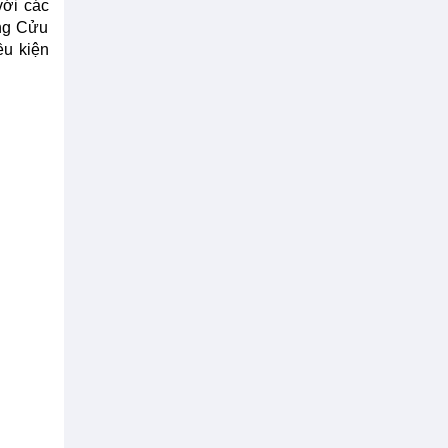
ới các
ông Cửu
̀u kiện