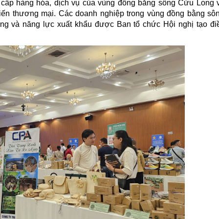
 cấp hàng hóa, dịch vụ của vùng đồng bằng sông Cửu Long v
 tiến thương mại. Các doanh nghiệp trong vùng đồng bằng s
g và năng lực xuất khẩu được Ban tổ chức Hội nghị tạo điê