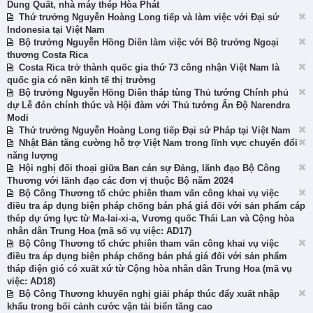
Dung Quất, nhà máy thép Hòa Phát
Thứ trưởng Nguyễn Hoàng Long tiếp và làm việc với Đại sứ
Indonesia tại Việt Nam
Bộ trưởng Nguyễn Hồng Diên làm việc với Bộ trưởng Ngoại
thương Costa Rica
Costa Rica trở thành quốc gia thứ 73 công nhận Việt Nam là
quốc gia có nền kinh tế thị trường
Bộ trưởng Nguyễn Hồng Diên tháp tùng Thủ tướng Chính phủ
dự Lễ đón chính thức và Hội đàm với Thủ tướng Ấn Độ Narendra
Modi
Thứ trưởng Nguyễn Hoàng Long tiếp Đại sứ Pháp tại Việt Nam
Nhật Bản tăng cường hỗ trợ Việt Nam trong lĩnh vực chuyển đổi
năng lượng
Hội nghị đối thoại giữa Ban cán sự Đảng, lãnh đạo Bộ Công
Thương với lãnh đạo các đơn vị thuộc Bộ năm 2024
Bộ Công Thương tổ chức phiên tham vấn công khai vụ việc
điều tra áp dụng biện pháp chống bán phá giá đối với sản phẩm cáp
thép dự ứng lực từ Ma-lai-xi-a, Vương quốc Thái Lan và Cộng hòa
nhân dân Trung Hoa (mã số vụ việc: AD17)
Bộ Công Thương tổ chức phiên tham vấn công khai vụ việc
điều tra áp dụng biện pháp chống bán phá giá đối với sản phẩm
tháp điện gió có xuất xứ từ Cộng hòa nhân dân Trung Hoa (mã vụ
việc: AD18)
Bộ Công Thương khuyến nghị giải pháp thúc đẩy xuất nhập
khẩu trong bối cảnh cước vận tải biển tăng cao