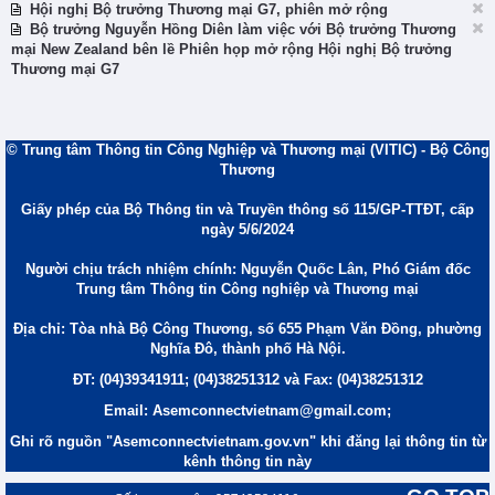
Hội nghị Bộ trưởng Thương mại G7, phiên mở rộng
Bộ trưởng Nguyễn Hồng Diên làm việc với Bộ trưởng Thương
mại New Zealand bên lề Phiên họp mở rộng Hội nghị Bộ trưởng
Thương mại G7
© Trung tâm Thông tin Công Nghiệp và Thương mại (VITIC) - Bộ Công
Thương
Giấy phép của Bộ Thông tin và Truyền thông số 115/GP-TTĐT, cấp
ngày 5/6/2024
Người chịu trách nhiệm chính: Nguyễn Quốc Lân, Phó Giám đốc
Trung tâm Thông tin Công nghiệp và Thương mại
Địa chỉ: Tòa nhà Bộ Công Thương, số 655 Phạm Văn Đồng, phường
Nghĩa Đô, thành phố Hà Nội.
ĐT: (04)39341911; (04)38251312 và Fax: (04)38251312
Email: Asemconnectvietnam@gmail.com;
Ghi rõ nguồn "Asemconnectvietnam.gov.vn" khi đăng lại thông tin từ
kênh thông tin này