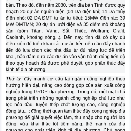
bàn. Theo đó, đến năm 2030, trên địa bàn Tỉnh được quy
hoạch 20 dự án nguồn điện (04 DA điện khí; 14 DA thủy
điện nhỏ; 02 DA ĐMT tự án tự tiêu); 15MW điện rác; 39
MW ĐMTMN; 20 dự án lưới điện và 35 điểm mỏ khoáng
sản (gồm Titan, Vàng, Sắt, Thiếc, Wolfram; Grafit,
Caolanh, khoáng nóng...). Đến nay, tỉnh đã có đầy đủ
điều kiện để triển khai các dự án trên nên cần đẩy nhanh
tiến độ lựa chọn các nhà đầu tư đủ năng lực để triển
khai, bảo đảm đưa các dự án vào vận hành đúng tiến độ
theo quy hoạch đã được phê duyệt, góp phần thúc đẩy
kinh tế địa phương.
Thứ tư
, đẩy mạnh cơ cấu lại ngành công nghiệp theo
hướng hiện đại, nâng cao đóng góp của sản xuất công
nghiệp trong GRDP địa phương. Trong đó, một mặt chú
trọng phát triển những ngành công nghiệp chủ lực như
lọc hóa dầu, luyện thép chất lượng cao, công nghiệp
đóng tàu,...; đồng thời quan tâm thúc đẩy công nghiệp địa
phương để giải quyết việc làm, thu nhập cho người lao
động, vừa khai thác tốt tiềm năng, thế mạnh của địa
phương cho phát triển kinh tế địa phương. Chú trọng