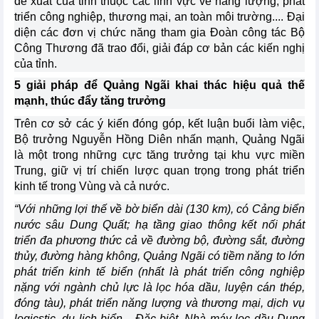
đề xuất của tỉnh thuộc các lĩnh vực về năng lượng, phát
triển công nghiệp, thương mại, an toàn môi trường.... Đại
diện các đơn vị chức năng tham gia Đoàn công tác Bộ
Công Thương đã trao đổi, giải đáp cơ bản các kiến nghị
của tỉnh.
5 giải pháp để Quảng Ngãi khai thác hiệu quả thế
mạnh, thúc đẩy tăng trưởng
Trên cơ sở các ý kiến đóng góp, kết luận buổi làm việc,
Bộ trưởng Nguyễn Hồng Diên nhấn mạnh, Quảng Ngãi
là một trong những cực tăng trưởng tại khu vực miền
Trung, giữ vị trí chiến lược quan trọng trong phát triển
kinh tế trong Vùng và cả nước.
“Với những lợi thế về bờ biển dài (130 km), có Cảng biển
nước sâu Dung Quất; hạ tầng giao thông kết nối phát
triển đa phương thức cả về đường bộ, đường sắt, đường
thủy, đường hàng không, Quảng Ngãi có tiềm năng to lớn
phát triển kinh tế biển (nhất là phát triển công nghiệp
nặng với ngành chủ lực là lọc hóa dầu, luyện cán thép,
đóng tàu), phát triển năng lượng và thương mại, dịch vụ
logicstic, du lịch biển... Đặc biệt, Nhà máy lọc dầu Dung