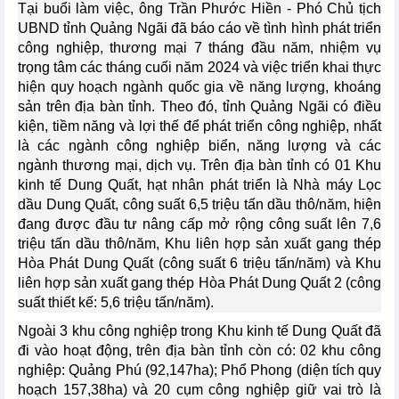
Tại buổi làm việc, ông Trần Phước Hiền - Phó Chủ tịch
UBND tỉnh Quảng Ngãi đã báo cáo về tình hình phát triển
công nghiệp, thương mại 7 tháng đầu năm, nhiệm vụ
trọng tâm các tháng cuối năm 2024 và việc triển khai thực
hiện quy hoạch ngành quốc gia về năng lượng, khoáng
sản trên địa bàn tỉnh. Theo đó, tỉnh Quảng Ngãi có điều
kiện, tiềm năng và lợi thế để phát triển công nghiệp, nhất
là các ngành công nghiệp biển, năng lượng và các
ngành thương mại, dịch vụ. Trên địa bàn tỉnh có 01 Khu
kinh tế Dung Quất, hạt nhân phát triển là Nhà máy Lọc
dầu Dung Quất, công suất 6,5 triệu tấn dầu thô/năm, hiện
đang được đầu tư nâng cấp mở rộng công suất lên 7,6
triệu tấn dầu thô/năm, Khu liên hợp sản xuất gang thép
Hòa Phát Dung Quất (công suất 6 triệu tấn/năm) và Khu
liên hợp sản xuất gang thép Hòa Phát Dung Quất 2 (công
suất thiết kế: 5,6 triệu tấn/năm).
Ngoài 3 khu công nghiệp trong Khu kinh tế Dung Quất đã
đi vào hoạt động, trên địa bàn tỉnh còn có: 02 khu công
nghiệp: Quảng Phú (92,147ha); Phổ Phong (diện tích quy
hoạch 157,38ha) và 20 cụm công nghiệp giữ vai trò là