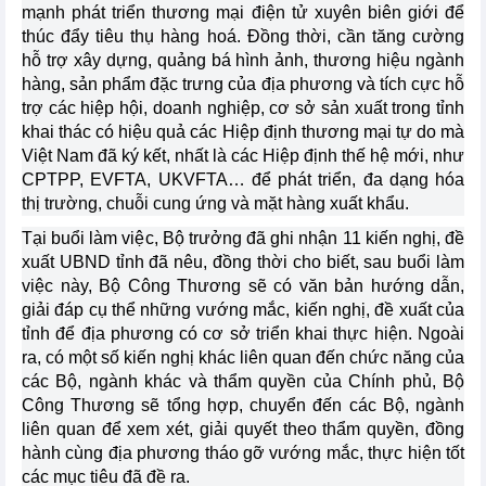
mạnh phát triển thương mại điện tử xuyên biên giới để
thúc đẩy tiêu thụ hàng hoá. Đồng thời, cần tăng cường
hỗ trợ xây dựng, quảng bá hình ảnh, thương hiệu ngành
hàng, sản phẩm đặc trưng của địa phương và tích cực hỗ
trợ các hiệp hội, doanh nghiệp, cơ sở sản xuất trong tỉnh
khai thác có hiệu quả các Hiệp định thương mại tự do mà
Việt Nam đã ký kết, nhất là các Hiệp định thế hệ mới, như
CPTPP, EVFTA, UKVFTA… để phát triển, đa dạng hóa
thị trường, chuỗi cung ứng và mặt hàng xuất khẩu.
Tại buổi làm việc, Bộ trưởng đã ghi nhận 11 kiến nghị, đề
xuất UBND tỉnh đã nêu, đồng thời cho biết, sau buổi làm
việc này, Bộ Công Thương sẽ có văn bản hướng dẫn,
giải đáp cụ thể những vướng mắc, kiến nghị, đề xuất của
tỉnh để địa phương có cơ sở triển khai thực hiện. Ngoài
ra, có một số kiến nghị khác liên quan đến chức năng của
các Bộ, ngành khác và thẩm quyền của Chính phủ, Bộ
Công Thương sẽ tổng hợp, chuyển đến các Bộ, ngành
liên quan để xem xét, giải quyết theo thẩm quyền, đồng
hành cùng địa phương tháo gỡ vướng mắc, thực hiện tốt
các mục tiêu đã đề ra.