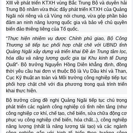
XIII về phát triển KTXH vùng Bắc Trung Bộ và duyên hải
Trung Bộ nhằm vừa thúc đẩy phát triển KTXH của Quảng
Ngãi nói riêng và cả Vùng nói chung, vừa góp phần bảo
đảm an ninh năng lượng quốc gia và bảo vệ chủ quyền
biển đảo thiêng liêng của Tổ quốc.
“
Thực hiện nhiệm vụ được Chính phủ giao, Bộ Công
Thương sẽ tiếp tục phối hợp chặt chẽ với UBND tỉnh
Quảng Ngãi xây dựng và triển khai Đề án Trung tâm lọc,
hóa dầu và năng lượng quốc gia tại Khu kinh tế Dung
Quất
”­- Bộ trưởng Nguyễn Hồng Diên khẳng định, đồng
thời yêu cầu hai đơn vị thuộc Bộ là Vụ Dầu khí và Than,
Cục Kỹ thuật an toàn và Môi trường công nghiệp tiếp tục
phối hợp chặt chẽ với địa phương trong quá trình triển
khai thực hiện.
Bộ trưởng cũng đề nghị Quảng Ngãi tiếp tục chú trọng
phát triển các ngành công nghiệp có tỉnh nền tảng (như
công nghiệp cơ khí, chế tạo, chế biến, sửa chữa động cơ
phục vụ công nghiệp chế biến, hóa chất...), công nghiệp
năng lượng (nhất là năng lượng tái tạo) và các ngành
công nghiệp gắn với kinh tế biển theo hướng công