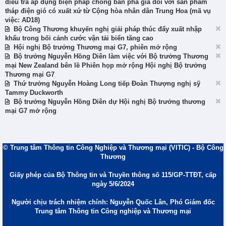
điều tra áp dụng biện pháp chống bán phá giá đối với sản phẩm
tháp điện gió có xuất xứ từ Cộng hòa nhân dân Trung Hoa (mã vụ
việc: AD18)
Bộ Công Thương khuyến nghị giải pháp thúc đẩy xuất nhập
khẩu trong bối cảnh cước vận tải biển tăng cao
Hội nghị Bộ trưởng Thương mại G7, phiên mở rộng
Bộ trưởng Nguyễn Hồng Diên làm việc với Bộ trưởng Thương
mại New Zealand bên lề Phiên họp mở rộng Hội nghị Bộ trưởng
Thương mại G7
Thứ trưởng Nguyễn Hoàng Long tiếp Đoàn Thượng nghị sỹ
Tammy Duckworth
Bộ trưởng Nguyễn Hồng Diên dự Hội nghị Bộ trưởng thương
mại G7 mở rộng
© Trung tâm Thông tin Công Nghiệp và Thương mại (VITIC) - Bộ Công
Thương
Giấy phép của Bộ Thông tin và Truyền thông số 115/GP-TTĐT, cấp
ngày 5/6/2024
Người chịu trách nhiệm chính: Nguyễn Quốc Lân, Phó Giám đốc
Trung tâm Thông tin Công nghiệp và Thương mại