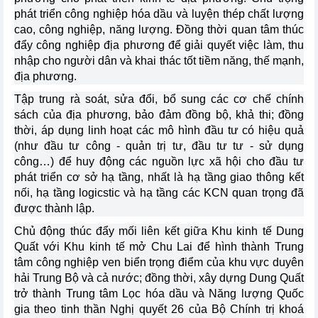
phát triển công nghiệp hóa dầu và luyện thép chất lượng
cao, công nghiệp, năng lượng. Đồng thời quan tâm thúc
đẩy công nghiệp địa phương để giải quyết việc làm, thu
nhập cho người dân và khai thác tốt tiềm năng, thế mạnh,
địa phương.
Tập trung rà soát, sửa đổi, bổ sung các cơ chế chính
sách của địa phương, bảo đảm đồng bộ, khả thi; đồng
thời, áp dụng linh hoạt các mô hình đầu tư có hiệu quả
(như đầu tư công - quản trị tư, đầu tư tư - sử dụng
công…) để huy động các nguồn lực xã hội cho đầu tư
phát triển cơ sở hạ tầng, nhất là hạ tầng giao thông kết
nối, hạ tầng logicstic và hạ tầng các KCN quan trọng đã
được thành lập.
Chủ động thúc đẩy mối liên kết giữa Khu kinh tế Dung
Quất với Khu kinh tế mở Chu Lai để hình thành Trung
tâm công nghiệp ven biển trọng điểm của khu vực duyên
hải Trung Bộ và cả nước; đồng thời, xây dựng Dung Quất
trở thành Trung tâm Lọc hóa dầu và Năng lượng Quốc
gia theo tinh thần Nghị quyết 26 của Bộ Chính trị khoá