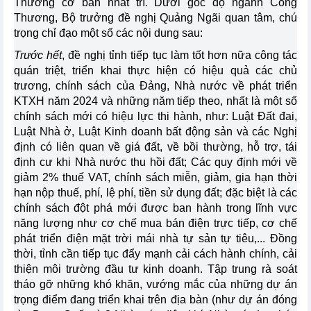
Thương cơ bản nhất trí. Dưới góc độ ngành Công
Thương, Bộ trưởng đề nghị Quảng Ngãi quan tâm, chú
trọng chỉ đạo một số các nội dung sau:
Trước hết
, đề nghị tỉnh tiếp tục làm tốt hơn nữa công tác
quán triệt, triển khai thực hiện có hiệu quả các chủ
trương, chính sách của Đảng, Nhà nước về phát triển
KTXH năm 2024 và những năm tiếp theo, nhất là một số
chính sách mới có hiệu lực thi hành, như: Luật Đất đai,
Luật Nhà ở, Luật Kinh doanh bất động sản và các Nghị
định có liên quan về giá đất, về bồi thường, hỗ trợ, tái
định cư khi Nhà nước thu hồi đất; Các quy định mới về
giảm 2% thuế VAT, chính sách miễn, giảm, gia hạn thời
hạn nộp thuế, phí, lệ phí, tiền sử dụng đất; đặc biệt là các
chính sách đột phá mới được ban hành trong lĩnh vực
năng lượng như cơ chế mua bán điện trực tiếp, cơ chế
phát triển điện mặt trời mái nhà tự sản tự tiêu,... Đồng
thời, tỉnh cần tiếp tục đẩy mạnh cải cách hành chính, cải
thiện môi trường đầu tư kinh doanh. Tập trung rà soát
tháo gỡ những khó khăn, vướng mắc của những dự án
trọng điểm đang triển khai trên địa bàn (như dự án đóng