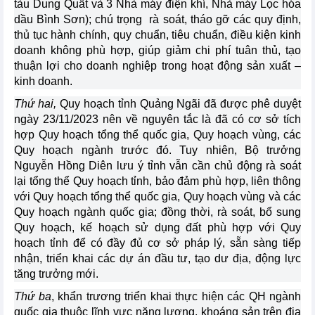
tàu Dung Quất và 3 Nhà máy điện khí, Nhà máy Lọc hóa
dầu Bình Sơn); chú trọng rà soát, tháo gỡ các quy định,
thủ tục hành chính, quy chuẩn, tiêu chuẩn, điều kiện kinh
doanh không phù hợp, giúp giảm chi phí tuân thủ, tạo
thuận lợi cho doanh nghiệp trong hoạt động sản xuất –
kinh doanh.
Thứ hai,
Quy hoạch tỉnh Quảng Ngãi đã được phê duyệt
ngày 23/11/2023 nên về nguyên tắc là đã có cơ sở tích
hợp Quy hoạch tổng thể quốc gia, Quy hoạch vùng, các
Quy hoạch ngành trước đó. Tuy nhiên, Bộ trưởng
Nguyễn Hồng Diên lưu ý tỉnh vẫn cần chủ động rà soát
lại tổng thể Quy hoạch tỉnh, bảo đảm phù hợp, liên thông
với Quy hoạch tổng thể quốc gia, Quy hoạch vùng và các
Quy hoạch ngành quốc gia; đồng thời, rà soát, bổ sung
Quy hoạch, kế hoạch sử dụng đất phù hợp với Quy
hoạch tỉnh để có đầy đủ cơ sở pháp lý, sẵn sàng tiếp
nhận, triển khai các dự án đầu tư, tạo dư địa, động lực
tăng trưởng mới.
Thứ ba
, khẩn trương triển khai thực hiện các QH ngành
quốc gia thuộc lĩnh vực năng lượng, khoáng sản trên địa