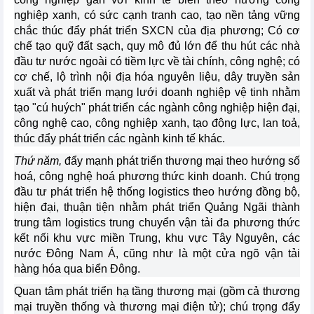
nghiệp xanh, có sức cạnh tranh cao, tạo nền tảng vững
chắc thúc đẩy phát triển SXCN của địa phương; Có cơ
chế tạo quỹ đất sạch, quy mô đủ lớn để thu hút các nhà
đầu tư nước ngoài có tiềm lực về tài chính, công nghệ; có
cơ chế, lộ trình nội địa hóa nguyên liệu, dây truyền sản
xuất và phát triển mạng lưới doanh nghiệp vệ tinh nhằm
tạo "cú huých" phát triển các ngành công nghiệp hiện đại,
công nghệ cao, công nghiệp xanh, tạo động lực, lan toả,
thúc đẩy phát triển các ngành kinh tế khác.
Thứ năm,
đẩy mạnh phát triển thương mại theo hướng số
hoá, công nghệ hoá phương thức kinh doanh. Chú trọng
đầu tư phát triển hệ thống logistics theo hướng đồng bộ,
hiện đại, thuận tiện nhằm phát triển Quảng Ngãi thành
trung tâm logistics trung chuyển vận tải đa phương thức
kết nối khu vực miền Trung, khu vực Tây Nguyên, các
nước Đông Nam Á, cũng như là một cửa ngõ vận tải
hàng hóa qua biển Đông.
Quan tâm phát triển hạ tầng thương mại (gồm cả thương
mại truyền thống và thương mại điện tử); chú trọng đẩy