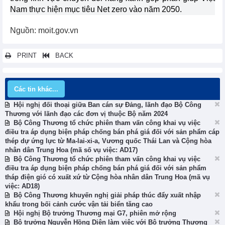
Nam thực hiện mục tiêu Net zero vào năm 2050.
Nguồn: moit.gov.vn
PRINT
BACK
Các tin khác...
Hội nghị đối thoại giữa Ban cán sự Đảng, lãnh đạo Bộ Công
Thương với lãnh đạo các đơn vị thuộc Bộ năm 2024
Bộ Công Thương tổ chức phiên tham vấn công khai vụ việc
điều tra áp dụng biện pháp chống bán phá giá đối với sản phẩm cáp
thép dự ứng lực từ Ma-lai-xi-a, Vương quốc Thái Lan và Cộng hòa
nhân dân Trung Hoa (mã số vụ việc: AD17)
Bộ Công Thương tổ chức phiên tham vấn công khai vụ việc
điều tra áp dụng biện pháp chống bán phá giá đối với sản phẩm
tháp điện gió có xuất xứ từ Cộng hòa nhân dân Trung Hoa (mã vụ
việc: AD18)
Bộ Công Thương khuyến nghị giải pháp thúc đẩy xuất nhập
khẩu trong bối cảnh cước vận tải biển tăng cao
Hội nghị Bộ trưởng Thương mại G7, phiên mở rộng
Bộ trưởng Nguyễn Hồng Diên làm việc với Bộ trưởng Thương