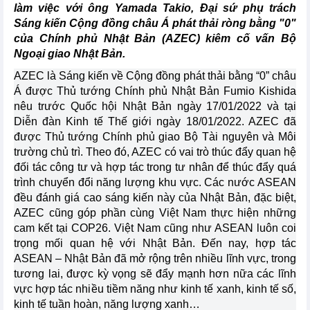
làm việc với ông Yamada Takio, Đại sứ phụ trách
Sáng kiến Cộng đồng châu Á phát thải ròng bằng "0"
của Chính phủ Nhật Bản (AZEC) kiêm cố vấn Bộ
Ngoại giao Nhật Bản.
AZEC là Sáng kiến về Cộng đồng phát thải bằng “0” châu
Á được Thủ tướng Chính phủ Nhật Bản Fumio Kishida
nêu trước Quốc hội Nhật Bản ngày 17/01/2022 và tại
Diễn đàn Kinh tế Thế giới ngày 18/01/2022. AZEC đã
được Thủ tướng Chính phủ giao Bộ Tài nguyên và Môi
trường chủ trì. Theo đó, AZEC có vai trò thúc đẩy quan hệ
đối tác công tư và hợp tác trong tư nhân để thúc đẩy quá
trình chuyển đổi năng lượng khu vực. Các nước ASEAN
đều đánh giá cao sáng kiến này của Nhật Bản, đặc biệt,
AZEC cũng góp phần cùng Việt Nam thực hiện những
cam kết tại COP26. Việt Nam cũng như ASEAN luôn coi
trọng mối quan hệ với Nhật Bản. Đến nay, hợp tác
ASEAN – Nhật Bản đã mở rộng trên nhiều lĩnh vực, trong
tương lai, được kỳ vọng sẽ đẩy mạnh hơn nữa các lĩnh
vực hợp tác nhiều tiềm năng như kinh tế xanh, kinh tế số,
kinh tế tuần hoàn, năng lượng xanh…