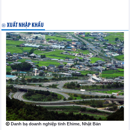
Kỳ họp lần II của Ủy ban hỗn hợp về Kinh tế Việt Nam – Canada
tại Hà Nội
Bộ trưởng Nguyễn Hồng Diên tiếp Hội đồng Kinh doanh Canada
XUẤT NHẬP KHẨU
Danh bạ doanh nghiệp tỉnh Ehime, Nhật Bản