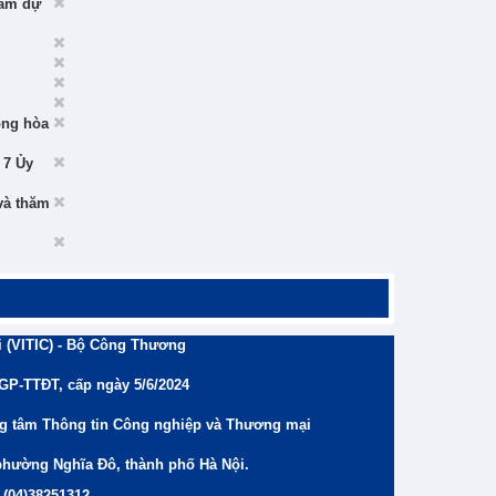
ham dự
ộng hòa
 7 Ủy
và thăm
 (VITIC) - Bộ Công Thương
/GP-TTĐT, cấp ngày 5/6/2024
ng tâm Thông tin Công nghiệp và Thương mại
phường Nghĩa Đô, thành phố Hà Nội.
 (04)38251312