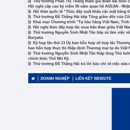
Thứ trưởng Phan Thị Thắng tham gia đoàn đại biểu
Hội nghị cấp cao kỷ niệm 50 năm quan hệ ASEAN - Nhật 
Hội thảo quốc tế “Thúc đẩy xuất khẩu các mặt hàng 
Thứ trưởng Đỗ Thắng Hải tiếp Tổng giám đốc của Cô
Khai mạc Chương trình "Tự hào hàng Việt Nam, Tinh
Hội nghị thúc đẩy hợp tác mua bán than giữa Việt N
Thứ trưởng Nguyễn Sinh Nhật Tân tiếp và làm việc v
Buryatia
Kỳ họp lần thứ 13 Ủy ban hỗn hợp về hợp tác Thương
ban hỗn hợp thực thi Hiệp định Thương mại tự do Việt
Thứ trưởng Nguyễn Sinh Nhật Tân tháp tùng Thủ tư
chính thức Thổ Nhĩ Kỳ
Thứ trưởng Đỗ Thắng Hải trả lời báo chí về việc sửa đ
DOANH NGHIỆP
LIÊN KẾT WEBSITE