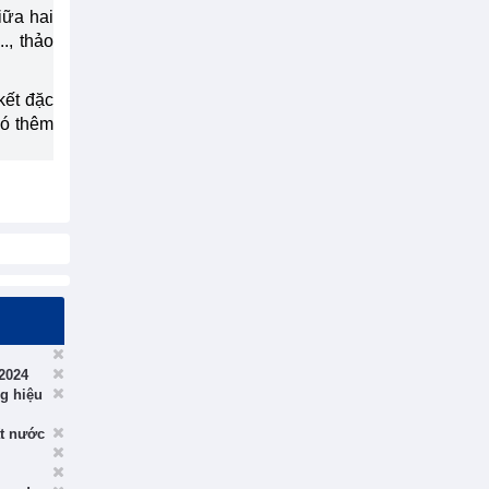
iữa hai
., thảo
kết đặc
có thêm
2024
ng hiệu
ất nước