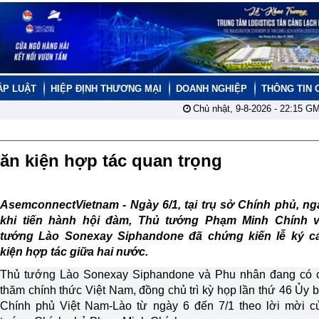
ÁP LUẬT
HIỆP ĐỊNH THƯƠNG MẠI
DOANH NGHIỆP
THÔNG TIN 
Chủ nhật, 9-8-2026 -
22:15
GM
văn kiện hợp tác quan trọng
AsemconnectVietnam - Ngày 6/1, tại trụ sở Chính phủ, ng
khi tiến hành hội đàm, Thủ tướng Phạm Minh Chính 
tướng Lào Sonexay Siphandone đã chứng kiến lễ ký c
kiện hợp tác giữa hai nước.
Thủ tướng Lào Sonexay Siphandone và Phu nhân đang có 
thăm chính thức Việt Nam, đồng chủ trì kỳ họp lần thứ 46 Ủy b
Chính phủ Việt Nam-Lào từ ngày 6 đến 7/1 theo lời mời c