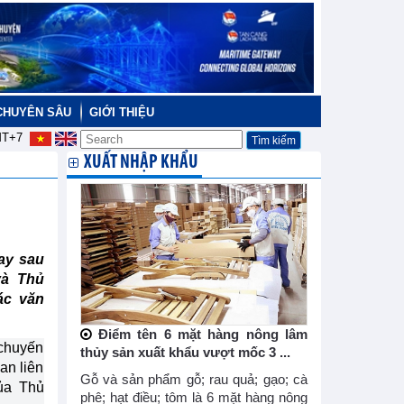
CHUYÊN SÂU
GIỚI THIỆU
T+7
XUẤT NHẬP KHẨU
ay sau
và Thủ
ác văn
Điểm tên 6 mặt hàng nông lâm
chuyến
thủy sản xuất khẩu vượt mốc 3 ...
an liên
Gỗ và sản phẩm gỗ; rau quả; gạo; cà
ủa Thủ
phê; hạt điều; tôm là 6 mặt hàng nông