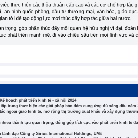
 việc thực hiện các thỏa thuận cấp cao và các cơ chế hợp tác g
ại, an ninh-quốc phòng, đầu tư-thương mại, văn hóa, giáo dục..
ian tới để tạo động lực mới thúc đẩy hợp tác giữa hai nước.
 trọng, góp phần thúc đẩy mối quan hệ hữu nghị vĩ đại, đoàn 
tục phát triển mạnh mẽ, đi vào chiều sâu trên mọi lĩnh vực và 
ế hoạch phát triển kinh tế - xã hội 2024
c tập trung thực hiện các giải pháp bảo đảm cung ứng đủ xăng dầu năm 
tác ngoại giao kinh tế, mở rộng thị trường xuất khẩu và xây dựng thươ
iều thành tựu quan trọng, đóng góp tích cực vào phát triển kinh tế đ
 lãnh đạo Công ty Sirius International Holdings, UAE