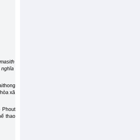
masith
ủ nghĩa
ithong
 hòa xã
 Phout
hể thao