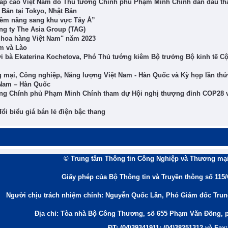
 cấp cao Việt Nam do Thủ tướng Chính phủ Phạm Minh Chính dẫn đầu t
Bản tại Tokyo, Nhật Bản
tiềm năng sang khu vực Tây Á”
ng ty The Asia Group (TAG)
 hoa hàng Việt Nam" năm 2023
am và Lào
ới bà Ekaterina Kochetova, Phó Thủ tướng kiêm Bộ trưởng Bộ kinh tế C
 mại, Công nghiệp, Năng lượng Việt Nam - Hàn Quốc và Kỳ họp lần thứ
 Nam – Hàn Quốc
ớng Chính phủ Phạm Minh Chính tham dự Hội nghị thượng đỉnh COP28 
ổi biểu giá bán lẻ điện bậc thang
© Trung tâm Thông tin Công Nghiệp và Thương mại
Giấy phép của Bộ Thông tin và Truyền thông số 115
Người chịu trách nhiệm chính: Nguyễn Quốc Lân, Phó Giám đốc Tru
Địa chỉ: Tòa nhà Bộ Công Thương, số 655 Phạm Văn Đồng, 
ĐT: (04)39341911; (04)38251312 và Fax: