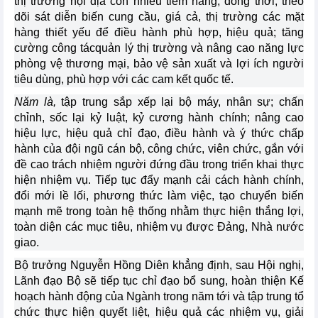
thị trường nội địa còn nhiều tiềm năng; đồng thời, theo
dõi sát diễn biến cung cầu, giá cả, thị trường các mặt
hàng thiết yếu để điều hành phù hợp, hiệu quả; tăng
cường công tácquản lý thị trường và nâng cao năng lực
phòng vệ thương mại, bảo vệ sản xuất và lợi ích người
tiêu dùng, phù hợp với các cam kết quốc tế.
Năm là,
tập trung sắp xếp lại bộ máy, nhân sự; chấn
chỉnh, sốc lại kỷ luật, kỷ cương hành chính; nâng cao
hiệu lực, hiệu quả chỉ đạo, điều hành và ý thức chấp
hành của đội ngũ cán bộ, công chức, viên chức, gắn với
đề cao trách nhiệm người đứng đầu trong triển khai thực
hiện nhiệm vụ. Tiếp tục đẩy mạnh cải cách hành chính,
đổi mới lề lối, phương thức làm việc, tạo chuyển biến
mạnh mẽ trong toàn hệ thống nhằm thực hiện thắng lợi,
toàn diện các mục tiêu, nhiệm vụ được Đảng, Nhà nước
giao.
Bộ trưởng Nguyễn Hồng Diên khẳng định, sau Hội nghị,
Lãnh đạo Bộ sẽ tiếp tục chỉ đạo bổ sung, hoàn thiện Kế
hoạch hành động của Ngành trong năm tới và tập trung tổ
chức thực hiện quyết liệt, hiệu quả các nhiệm vụ, giải