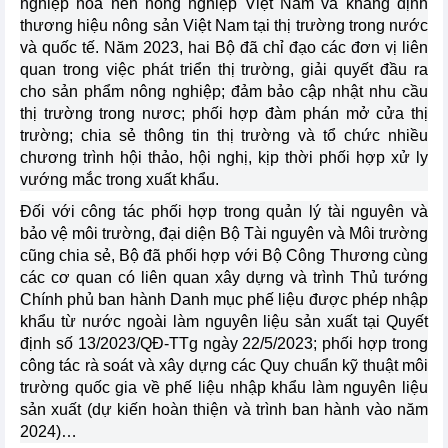
nghiệp hóa nền nông nghiệp Việt Nam và khẳng định
thương hiệu nông sản Việt Nam tại thị trường trong nước
và quốc tế. Năm 2023, hai Bộ đã chỉ đạo các đơn vị liên
quan trong việc phát triển thị trường, giải quyết đầu ra
cho sản phẩm nông nghiệp; đảm bảo cập nhật nhu cầu
thị trường trong nươc; phối hợp đàm phán mở cửa thị
trường; chia sẻ thông tin thị trường và tổ chức nhiều
chương trình hội thảo, hội nghị, kịp thời phối hợp xử ly
vướng mắc trong xuất khẩu.
Đối với công tác phối hợp trong quản lý tài nguyên và
bảo vệ môi trường, đại diện Bộ Tài nguyên và Môi trường
cũng chia sẻ, Bộ đã phối hợp với Bộ Công Thương cùng
các cơ quan có liên quan xây dựng và trình Thủ tướng
Chính phủ ban hành Danh mục phế liệu được phép nhập
khẩu từ nước ngoài làm nguyên liệu sản xuất tại Quyết
định số 13/2023/QĐ-TTg ngày 22/5/2023; phối hợp trong
công tác rà soát và xây dựng các Quy chuẩn kỹ thuật môi
trường quốc gia về phế liệu nhập khẩu làm nguyên liệu
sản xuất (dự kiến hoàn thiện và trình ban hành vào năm
2024)…