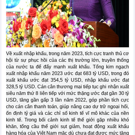
Về xuất nhập khẩu, trong năm 2023, tích cực tranh thủ cơ
hội từ sự phục hồi của các thị trường lớn, truyền thống
của nước ta để đẩy mạnh xuất khẩu. Tổng kim ngạch
xuất nhập khẩu năm 2023 ước đạt 683 tỷ USD, trong đó
xuất khẩu ước đạt 354,5 tỷ USD, nhập khẩu ước đạt
328,5 tỷ USD. Cán cân thương mại tiếp tục ghi nhận xuất
siêu năm thứ 8 liên tiếp với mức thặng ước đạt gần 30 tỷ
USD, tăng gần gấp 3 lần năm 2022, góp phần tích cực
cho cán cân thanh toán, giúp nâng cao dự trữ ngoại hối,
ổn định tỷ giá và các chỉ số kinh tế vĩ mô khác của nền
kinh tế. Trong bối cảnh kinh tế thế giới gặp nhiều khó
khăn, tổng cầu thế giới sụt giảm, hoạt động xuất khẩu
hàng hóa của Việt Nam mặc dù chưa đạt được mức tăng