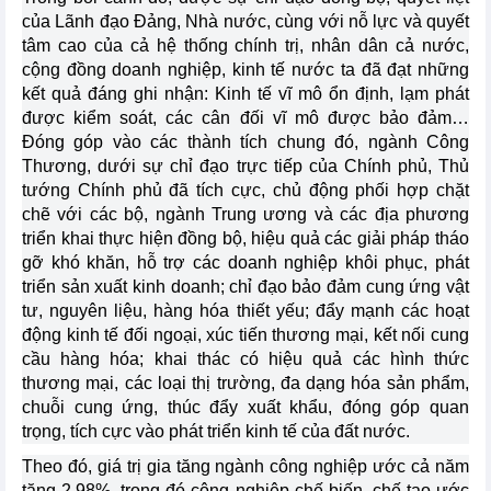
của Lãnh đạo Đảng, Nhà nước, cùng với nỗ lực và quyết
tâm cao của cả hệ thống chính trị, nhân dân cả nước,
cộng đồng doanh nghiệp, kinh tế nước ta đã đạt những
kết quả đáng ghi nhận: Kinh tế vĩ mô ổn định, lạm phát
được kiểm soát, các cân đối vĩ mô được bảo đảm…
Đóng góp vào các thành tích chung đó, ngành Công
Thương, dưới sự chỉ đạo trực tiếp của Chính phủ, Thủ
tướng Chính phủ đã tích cực, chủ động phối hợp chặt
chẽ với các bộ, ngành Trung ương và các địa phương
triển khai thực hiện đồng bộ, hiệu quả các giải pháp tháo
gỡ khó khăn, hỗ trợ các doanh nghiệp khôi phục, phát
triển sản xuất kinh doanh; chỉ đạo bảo đảm cung ứng vật
tư, nguyên liệu, hàng hóa thiết yếu; đẩy mạnh các hoạt
động kinh tế đối ngoại, xúc tiến thương mại, kết nối cung
cầu hàng hóa; khai thác có hiệu quả các hình thức
thương mại, các loại thị trường, đa dạng hóa sản phẩm,
chuỗi cung ứng, thúc đẩy xuất khẩu, đóng góp quan
trọng, tích cực vào phát triển kinh tế của đất nước.
Theo đó, giá trị gia tăng ngành công nghiệp ước cả năm
tăng 2,98%, trong đó công nghiệp chế biến, chế tạo ước