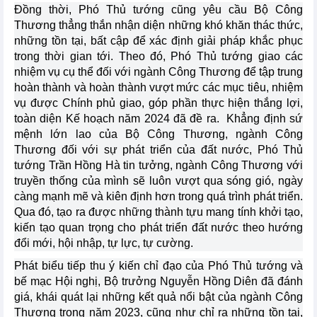
Đồng thời, Phó Thủ tướng cũng yêu cầu Bộ Công
Thương thẳng thắn nhận diện những khó khăn thác thức,
những tồn tại, bất cập để xác định giải pháp khắc phục
trong thời gian tới. Theo đó, Phó Thủ tướng giao các
nhiệm vụ cụ thể đối với ngành Công Thương để tập trung
hoàn thành và hoàn thành vượt mức các mục tiêu, nhiệm
vụ được Chính phủ giao, góp phần thực hiện thắng lợi,
toàn diện Kế hoạch năm 2024 đã đề ra. Khẳng định sứ
mệnh lớn lao của Bộ Công Thương, ngành Công
Thương đối với sự phát triển của đất nước, Phó Thủ
tướng Trần Hồng Hà tin tưởng, ngành Công Thương với
truyền thống của mình sẽ luôn vượt qua sóng gió, ngày
càng mạnh mẽ và kiên định hơn trong quá trình phát triển.
Qua đó, tạo ra được những thành tựu mang tính khởi tạo,
kiến tạo quan trọng cho phát triển đất nước theo hướng
đổi mới, hội nhập, tự lực, tự cường.
Phát biểu tiếp thu ý kiến chỉ đạo của Phó Thủ tướng và
bế mạc Hội nghị, Bộ trưởng Nguyễn Hồng Diên đã đánh
giá, khái quát lại những kết quả nổi bật của ngành Công
Thương trong năm 2023, cũng như chỉ ra những tồn tại,