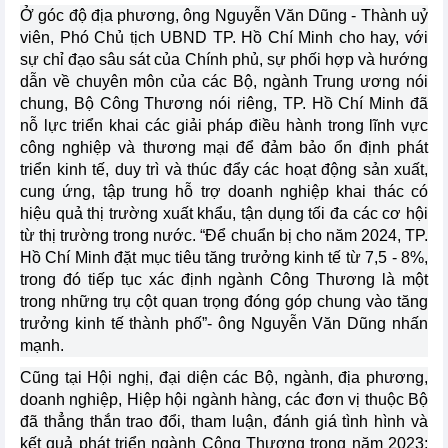
Ở góc độ địa phương, ông Nguyễn Văn Dũng - Thành uỷ
viên, Phó Chủ tịch UBND TP. Hồ Chí Minh cho hay, với
sự chỉ đạo sâu sát của Chính phủ, sự phối hợp và hướng
dẫn về chuyên môn của các Bộ, ngành Trung ương nói
chung, Bộ Công Thương nói riêng, TP. Hồ Chí Minh đã
nỗ lực triển khai các giải pháp điều hành trong lĩnh vực
công nghiệp và thương mại để đảm bảo ổn định phát
triển kinh tế, duy trì và thúc đẩy các hoạt động sản xuất,
cung ứng, tập trung hỗ trợ doanh nghiệp khai thác có
hiệu quả thị trường xuất khẩu, tận dụng tối đa các cơ hội
từ thị trường trong nước. “Để chuẩn bị cho năm 2024, TP.
Hồ Chí Minh đặt mục tiêu tăng trưởng kinh tế từ 7,5 - 8%,
trong đó tiếp tục xác định ngành Công Thương là một
trong những trụ cột quan trọng đóng góp chung vào tăng
trưởng kinh tế thành phố”- ông Nguyễn Văn Dũng nhấn
mạnh.
Cũng tại Hội nghị, đại diện các Bộ, ngành, địa phương,
doanh nghiệp, Hiệp hội ngành hàng, các đơn vị thuộc Bộ
đã thẳng thắn trao đổi, tham luận, đánh giá tình hình và
kết quả phát triển ngành Công Thương trong năm 2023;