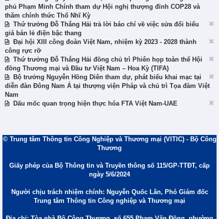
phủ Phạm Minh Chính tham dự Hội nghị thượng đỉnh COP28 và
thăm chính thức Thổ Nhĩ Kỳ
Thứ trưởng Đỗ Thắng Hải trả lời báo chí về việc sửa đổi biểu
giá bán lẻ điện bậc thang
Đại hội XIII công đoàn Việt Nam, nhiệm kỳ 2023 - 2028 thành
công rực rỡ
Thứ trưởng Đỗ Thắng Hải đồng chủ trì Phiên họp toàn thể Hội
đồng Thương mại và Đầu tư Việt Nam – Hoa Kỳ (TIFA)
Bộ trưởng Nguyễn Hồng Diên tham dự, phát biểu khai mạc tại
diễn đàn Đông Nam Á tại thượng viện Pháp và chủ trì Tọa đàm Việt
Nam
Dấu mốc quan trọng hiện thực hóa FTA Việt Nam-UAE
© Trung tâm Thông tin Công Nghiệp và Thương mại (VITIC) - Bộ Công
Thương
Giấy phép của Bộ Thông tin và Truyền thông số 115/GP-TTĐT, cấp
ngày 5/6/2024
Người chịu trách nhiệm chính: Nguyễn Quốc Lân, Phó Giám đốc
Trung tâm Thông tin Công nghiệp và Thương mại
Địa chỉ: Tòa nhà Bộ Công Thương, số 655 Phạm Văn Đồng, phường