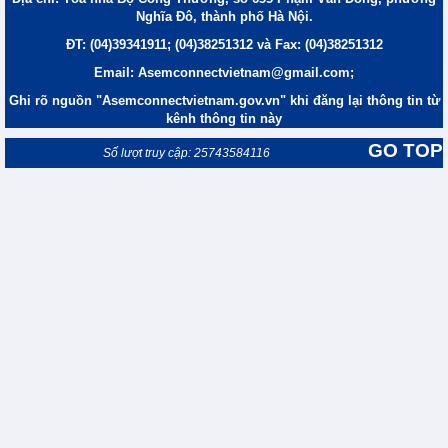
Nghĩa Đô, thành phố Hà Nội.
ĐT: (04)39341911; (04)38251312 và Fax: (04)38251312
Email: Asemconnectvietnam@gmail.com;
Ghi rõ nguồn "Asemconnectvietnam.gov.vn" khi đăng lại thông tin từ
kênh thông tin này
GO TOP
Số lượt truy cập: 25743584116