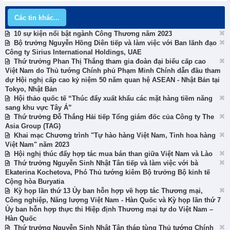
Các tin khác...
10 sự kiện nổi bật ngành Công Thương năm 2023
Bộ trưởng Nguyễn Hồng Diên tiếp và làm việc với Ban lãnh đạo
Công ty Sirius International Holdings, UAE
Thứ trưởng Phan Thị Thắng tham gia đoàn đại biểu cấp cao
Việt Nam do Thủ tướng Chính phủ Phạm Minh Chính dẫn đầu tham
dự Hội nghị cấp cao kỷ niệm 50 năm quan hệ ASEAN - Nhật Bản tại
Tokyo, Nhật Bản
Hội thảo quốc tế “Thúc đẩy xuất khẩu các mặt hàng tiềm năng
sang khu vực Tây Á”
Thứ trưởng Đỗ Thắng Hải tiếp Tổng giám đốc của Công ty The
Asia Group (TAG)
Khai mạc Chương trình "Tự hào hàng Việt Nam, Tinh hoa hàng
Việt Nam" năm 2023
Hội nghị thúc đẩy hợp tác mua bán than giữa Việt Nam và Lào
Thứ trưởng Nguyễn Sinh Nhật Tân tiếp và làm việc với bà
Ekaterina Kochetova, Phó Thủ tướng kiêm Bộ trưởng Bộ kinh tế
Cộng hòa Buryatia
Kỳ họp lần thứ 13 Ủy ban hỗn hợp về hợp tác Thương mại,
Công nghiệp, Năng lượng Việt Nam - Hàn Quốc và Kỳ họp lần thứ 7
Ủy ban hỗn hợp thực thi Hiệp định Thương mại tự do Việt Nam –
Hàn Quốc
Thứ trưởng Nguyễn Sinh Nhật Tân tháp tùng Thủ tướng Chính