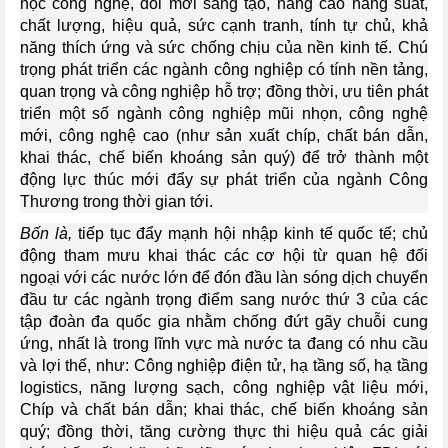
học công nghệ, đổi mới sáng tạo, nâng cao năng suất,
chất lượng, hiệu quả, sức cạnh tranh, tính tự chủ, khả
năng thích ứng và sức chống chịu của nền kinh tế. Chú
trọng phát triển các ngành công nghiệp có tính nền tảng,
quan trọng và công nghiệp hỗ trợ; đồng thời, ưu tiên phát
triển một số ngành công nghiệp mũi nhọn, công nghệ
mới, công nghệ cao (như sản xuất chíp, chất bán dẫn,
khai thác, chế biến khoáng sản quý) để trở thành một
động lực thúc mới đẩy sự phát triển của ngành Công
Thương trong thời gian tới.
Bốn là,
tiếp tục đẩy mạnh hội nhập kinh tế quốc tế; chủ
động tham mưu khai thác các cơ hội từ quan hệ đối
ngoại với các nước lớn để đón đầu làn sóng dịch chuyển
đầu tư các ngành trọng điểm sang nước thứ 3 của các
tập đoàn đa quốc gia nhằm chống đứt gãy chuỗi cung
ứng, nhất là trong lĩnh vực mà nước ta đang có nhu cầu
và lợi thế, như: Công nghiệp điện tử, hạ tầng số, hạ tầng
logistics, năng lượng sạch, công nghiệp vật liệu mới,
Chíp và chất bán dẫn; khai thác, chế biến khoáng sản
quý; đồng thời, tăng cường thực thi hiệu quả các giải