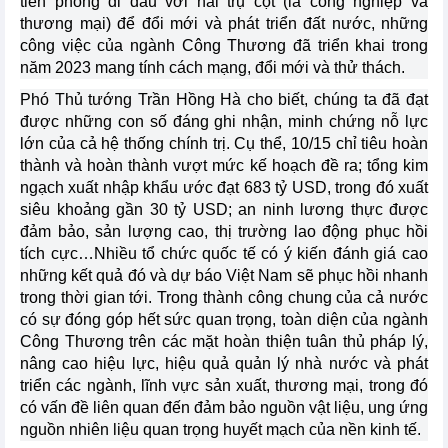
tiên phong đi đầu với hai trụ cột (là công nghiệp và
thương mại) để đổi mới và phát triển đất nước, những
công việc của ngành Công Thương đã triển khai trong
năm 2023 mang tính cách mạng, đổi mới và thử thách.
Phó Thủ tướng Trần Hồng Hà cho biết, chúng ta đã đạt
được những con số đáng ghi nhận, minh chứng nỗ lực
lớn của cả hệ thống chính trị. Cụ thể, 10/15 chỉ tiêu hoàn
thành và hoàn thành vượt mức kế hoạch đề ra; tổng kim
ngạch xuất nhập khẩu ước đạt 683 tỷ USD, trong đó xuất
siêu khoảng gần 30 tỷ USD; an ninh lương thực được
đảm bảo, sản lượng cao, thị trường lao động phục hồi
tích cực…Nhiều tổ chức quốc tế có ý kiến đánh giá cao
những kết quả đó và dự báo Việt Nam sẽ phục hồi nhanh
trong thời gian tới. Trong thành công chung của cả nước
có sự đóng góp hết sức quan trọng, toàn diện của ngành
Công Thương trên các mặt hoàn thiện tuân thủ pháp lý,
nâng cao hiệu lực, hiệu quả quản lý nhà nước và phát
triển các ngành, lĩnh vực sản xuất, thương mại, trong đó
có vấn đề liên quan đến đảm bảo nguồn vật liệu, ung ứng
nguồn nhiên liệu quan trọng huyết mạch của nền kinh tế.